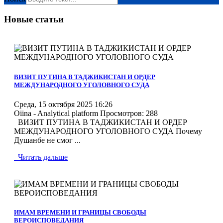
Новые статьи
MOD_JTCS_VIEW_ARTICLE_LINK
MOD_JTCS_VIEW_FULL_IMAGE
ВИЗИТ ПУТИНА В ТАДЖИКИСТАН И ОРДЕР
МЕЖДУНАРОДНОГО УГОЛОВНОГО СУДА
Среда, 15 октября 2025 16:26
Oiina - Analytical platform
Просмотров: 288
ВИЗИТ ПУТИНА В ТАДЖИКИСТАН И ОРДЕР
МЕЖДУНАРОДНОГО УГОЛОВНОГО СУДА Почему
Душанбе не смог ...
Читать дальше
MOD_JTCS_VIEW_ARTICLE_LINK
MOD_JTCS_VIEW_FULL_IMAGE
ИМАМ ВРЕМЕНИ И ГРАНИЦЫ СВОБОДЫ
ВЕРОИСПОВЕДАНИЯ