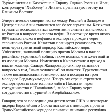
Туркменистана и Казахстана в Европу. Однако Россия и Иран,
контролируя "Хезболлу" в Ливане, препятствуют этому на
Ближнем Востоке.
Энергетическое соперничество между Россией и Западом в
Центральной Азии становится все более серьезным. Казахстан
стремится воспользоваться моментом и снизить зависимость
от России в вопросе экспорта нефти. В настоящее время около
90% казахстанского нефтяного экспорта проходит через
территорию России. Казахстан планирует реализовать эту
цель через транзитный коридор Каспийского моря.
Узбекистан, занявший позицию против Москвы в начале
российско-украинской войны, также показал, что хочет выйти
из изоляции Москвы. Изменения в Кыргызстане и приход к
власти команды Садыра Жапарова до сих пор вызывают
вопросы о том, "чьим человеком" он является. Туркменистан
также воспользовался возможностью и посадил на трон
молодого Бердымухамедова. Теперь эта страна стремится
экспортировать свое топливо либо в Пакистан через
сотрудничество с "Талибаном", либо в Европу через
сотрудничество с Турцией и Азербайджаном.
Говорят, что за последние два десятилетия США и некоторые
лидеры Европейского Союза пытались с помощью проекта
Транс-Каспийского коридора привлечь внимание республик