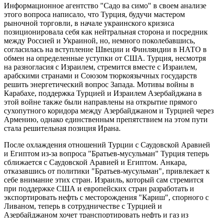
Информационное агентство "Садо ва симо" в своем анализе
этого вопроса написало, что Турция, будучи мастером
рыночной торговли, в начале украинского кризиса
позиционировала себя как нейтральная сторона и посредник
между Россией и Украиной, но, немного поколебавшись,
согласилась на вступление Швеции и Финляндии в НАТО в
обмен на определенные уступки от США. Турция, несмотря
на разногласия с Израилем, стремится вместе с Израилем,
арабскими странами и Союзом тюркоязычных государств
решить энергетический вопрос Запада. Мотивы войны в
Карабахе, поддержка Турцией и Израилем Азербайджана в
этой войне также были направлены на открытие прямого
сухопутного коридора между Азербайджаном и Турцией через
Армению, однако единственным препятствием на этом пути
стала решительная позиция Ирана.
После охлаждения отношений Турции с Саудовской Аравией
и Египтом из-за вопроса "Братьев-мусульман" Турция теперь
сближается с Саудовской Аравией и Египтом. Анкара,
отказавшись от политики "Братьев-мусульман", привлекает к
себе внимание этих стран. Израиль, который сам стремится
при поддержке США и европейских стран разработать и
экспортировать нефть с месторождения "Кариш", спорного с
Ливаном, теперь в сотрудничестве с Турцией и
Азербайджаном хочет транспортировать нефть и газ из