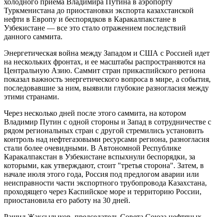
холодного приема Владимира Путина в аэропорту
Туркменистана до приостановки экспорта казахстанской
нефти в Европу и беспорядков в Каракалпакстане в
Узбекистане — все это стало отражением последствий
данного саммита.
Энергетическая война между Западом и США с Россией идет
на нескольких фронтах, и ее масштабы распространяются на
Центральную Азию. Саммит стран прикаспийского региона
показал важность энергетического вопроса в мире, а события,
последовавшие за ним, выявили глубокие разногласия между
этими странами.
Через несколько дней после этого саммита, на котором
Владимир Путин с одной стороны и Запад в сотрудничестве с
рядом региональных стран с другой стремились установить
контроль над нефтегазовыми ресурсами региона, разногласия
стали более очевидными. В Автономной Республике
Каракалпакстан в Узбекистане вспыхнули беспорядки, за
которыми, как утверждают, стоит "третья сторона". Затем, в
начале июля этого года, Россия под предлогом аварии или
неисправности части экспортного трубопровода Казахстана,
проходящего через Каспийское море и территорию России,
приостановила его работу на 30 дней.
Рашид Жаксылыков, председатель Совета Союза нефтяных