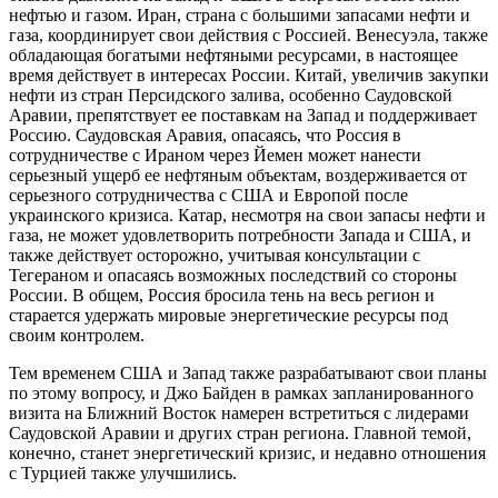
нефтью и газом. Иран, страна с большими запасами нефти и
газа, координирует свои действия с Россией. Венесуэла, также
обладающая богатыми нефтяными ресурсами, в настоящее
время действует в интересах России. Китай, увеличив закупки
нефти из стран Персидского залива, особенно Саудовской
Аравии, препятствует ее поставкам на Запад и поддерживает
Россию. Саудовская Аравия, опасаясь, что Россия в
сотрудничестве с Ираном через Йемен может нанести
серьезный ущерб ее нефтяным объектам, воздерживается от
серьезного сотрудничества с США и Европой после
украинского кризиса. Катар, несмотря на свои запасы нефти и
газа, не может удовлетворить потребности Запада и США, и
также действует осторожно, учитывая консультации с
Тегераном и опасаясь возможных последствий со стороны
России. В общем, Россия бросила тень на весь регион и
старается удержать мировые энергетические ресурсы под
своим контролем.
Тем временем США и Запад также разрабатывают свои планы
по этому вопросу, и Джо Байден в рамках запланированного
визита на Ближний Восток намерен встретиться с лидерами
Саудовской Аравии и других стран региона. Главной темой,
конечно, станет энергетический кризис, и недавно отношения
с Турцией также улучшились.