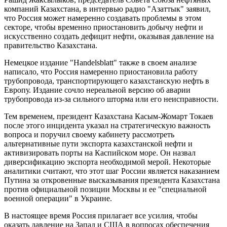
компаний Казахстана, в интервью радио "Азаттык" заявил,
что Россия может намеренно создавать проблемы в этом
секторе, чтобы временно приостановить добычу нефти и
искусственно создать дефицит нефти, оказывая давление на
правительство Казахстана.
Немецкое издание "Handelsblatt" также в своем анализе
написало, что Россия намеренно приостановила работу
трубопровода, транспортирующего казахстанскую нефть в
Европу. Издание сочло нереальной версию об аварии
трубопровода из-за сильного шторма или его неисправности.
Тем временем, президент Казахстана Касым-Жомарт Токаев
после этого инцидента указал на стратегическую важность
вопроса и поручил своему кабинету рассмотреть
альтернативные пути экспорта казахстанской нефти и
активизировать порты на Каспийском море. Он назвал
диверсификацию экспорта необходимой мерой. Некоторые
аналитики считают, что этот шаг России является наказанием
Путина за откровенные высказывания президента Казахстана
против официальной позиции Москвы и ее "специальной
военной операции" в Украине.
В настоящее время Россия прилагает все усилия, чтобы
оказать давление на Запад и США в вопросах обеспечения