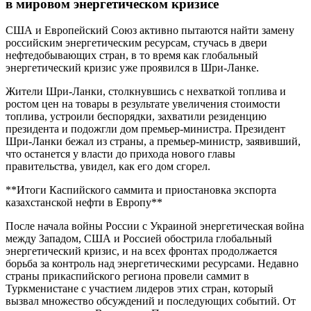
в мировом энергетическом кризисе
США и Европейский Союз активно пытаются найти замену
российским энергетическим ресурсам, стучась в двери
нефтедобывающих стран, в то время как глобальный
энергетический кризис уже проявился в Шри-Ланке.
Жители Шри-Ланки, столкнувшись с нехваткой топлива и
ростом цен на товары в результате увеличения стоимости
топлива, устроили беспорядки, захватили резиденцию
президента и подожгли дом премьер-министра. Президент
Шри-Ланки бежал из страны, а премьер-министр, заявивший,
что останется у власти до прихода нового главы
правительства, увидел, как его дом сгорел.
**Итоги Каспийского саммита и приостановка экспорта
казахстанской нефти в Европу**
После начала войны России с Украиной энергетическая война
между Западом, США и Россией обострила глобальный
энергетический кризис, и на всех фронтах продолжается
борьба за контроль над энергетическими ресурсами. Недавно
страны прикаспийского региона провели саммит в
Туркменистане с участием лидеров этих стран, который
вызвал множество обсуждений и последующих событий. От