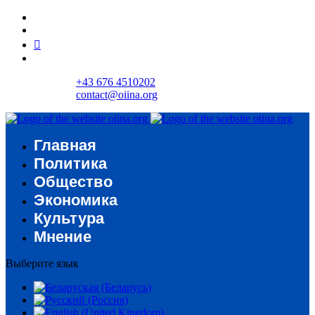
+43 676 4510202
contact@oiina.org
Главная
Политика
Общество
Экономика
Культура
Мнение
Выберите язык