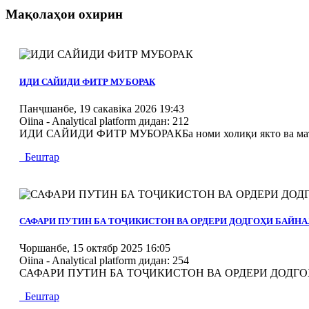
Мақолаҳои охирин
MOD_JTCS_VIEW_ARTICLE_LINK
MOD_JTCS_VIEW_FULL_IMAGE
ИДИ САЙИДИ ФИТР МУБОРАК
Панҷшанбе, 19 сакавіка 2026 19:43
Oiina - Analytical platform
дидан: 212
ИДИ САЙИДИ ФИТР МУБОРАКБа номи холиқи якто ва маъбуд
Бештар
MOD_JTCS_VIEW_ARTICLE_LINK
MOD_JTCS_VIEW_FULL_IMAGE
САФАРИ ПУТИН БА ТОҶИКИСТОН ВА ОРДЕРИ ДОДГОҲИ БАЙ
Чоршанбе, 15 октябр 2025 16:05
Oiina - Analytical platform
дидан: 254
САФАРИ ПУТИН БА ТОҶИКИСТОН ВА ОРДЕРИ ДОДГОҲИ БА
Бештар