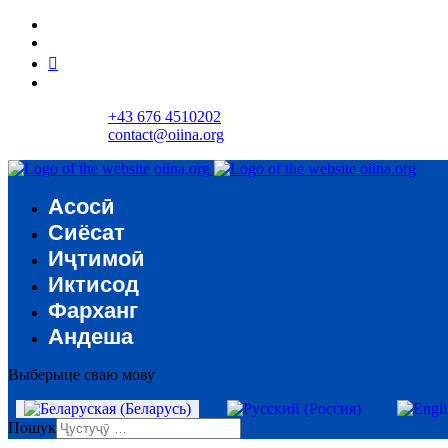
+43 676 4510202
contact@oiina.org
Асосӣ
Сиёсат
Иҷтимоӣ
Иктисод
Фарханг
Андеша
Выберыце сваю мову
Пошук