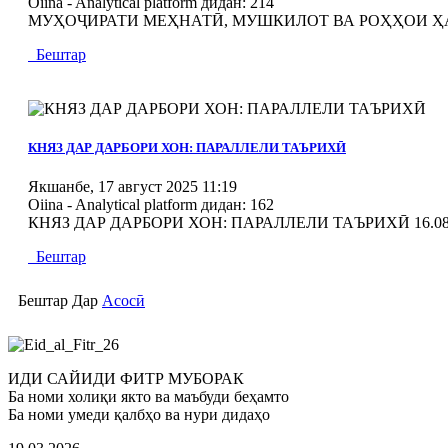
Oiina - Analytical platform
дидан: 214
МУҲОҶИРАТИ МЕҲНАТӢ, МУШКИЛОТ ВА РОҲҲОИ Ҳ
Бештар
MOD_JTCS_VIEW_ARTICLE_LINK
MOD_JTCS_VIEW_FULL_IMAGE
КНЯЗ ДАР ДАРБОРИ ХОН: ПАРАЛЛЕЛИ ТАЪРИХӢ
Якшанбе, 17 август 2025 11:19
Oiina - Analytical platform
дидан: 162
КНЯЗ ДАР ДАРБОРИ ХОН: ПАРАЛЛЕЛИ ТАЪРИХӢ 16.08
Бештар
Бештар Дар
Асосӣ
ИДИ САЙИДИ ФИТР МУБОРАК
Ба номи холиқи якто ва маъбуди беҳамто
Ба номи умеди қалбҳо ва нури дидаҳо