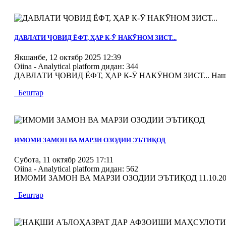
MOD_JTCS_VIEW_ARTICLE_LINK
MOD_JTCS_VIEW_FULL_IMAGE
ДАВЛАТИ ҶОВИД ЁФТ, ҲАР К-Ӯ НАКӮНОМ ЗИСТ...
Якшанбе, 12 октябр 2025 12:39
Oiina - Analytical platform
дидан: 344
ДАВЛАТИ ҶОВИД ЁФТ, ҲАР К-Ӯ НАКӮНОМ ЗИСТ... Нашри ха
Бештар
MOD_JTCS_VIEW_ARTICLE_LINK
MOD_JTCS_VIEW_FULL_IMAGE
ИМОМИ ЗАМОН ВА МАРЗИ ОЗОДИИ ЭЪТИҚОД
Субота, 11 октябр 2025 17:11
Oiina - Analytical platform
дидан: 562
ИМОМИ ЗАМОН ВА МАРЗИ ОЗОДИИ ЭЪТИҚОД 11.10.20
Бештар