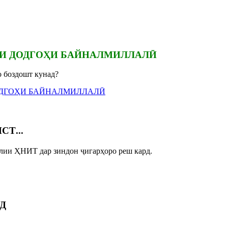
РИ ДОДГОҲИ БАЙНАЛМИЛЛАЛӢ
о боздошт кунад?
ДОДГОҲИ БАЙНАЛМИЛЛАЛӢ
Т...
Олии ҲНИТ дар зиндон ҷигарҳоро реш кард.
Д