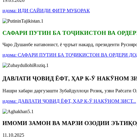
19.03.2026
идома: ИДИ САЙИДИ ФИТР МУБОРАК
САФАРИ ПУТИН БА ТОҶИКИСТОН ВА ОРДЕ
Чаро Душанбе натавонист, ё ҷуръат накард, президенти Русияр
идома: САФАРИ ПУТИН БА ТОҶИКИСТОН ВА ОРДЕРИ 
ДАВЛАТИ ҶОВИД ЁФТ, ҲАР К-Ӯ НАКӮНОМ ЗИС
Нашри хабари даргузашти Зубайдуллоҳи Розиқ, узви Раёсати 
идома: ДАВЛАТИ ҶОВИД ЁФТ, ҲАР К-Ӯ НАКӮНОМ ЗИСТ...
ИМОМИ ЗАМОН ВА МАРЗИ ОЗОДИИ ЭЪТИҚО
11.10.2025