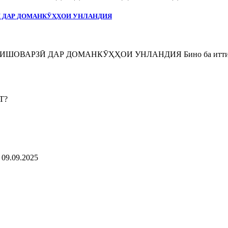
Ӣ ДАР ДОМАНКӮҲҲОИ УНЛАНДИЯ
ВАРЗӢ ДАР ДОМАНКӮҲҲОИ УНЛАНДИЯ Бино ба иттилоъи
9.09.2025