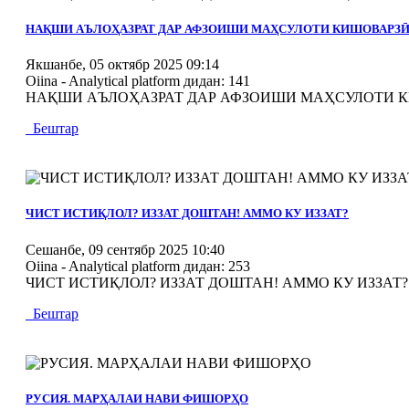
MOD_JTCS_VIEW_ARTICLE_LINK
MOD_JTCS_VIEW_FULL_IMAGE
НАҚШИ АЪЛОҲАЗРАТ ДАР АФЗОИШИ МАҲСУЛОТИ КИШОВАРЗ
Якшанбе, 05 октябр 2025 09:14
Oiina - Analytical platform
дидан: 141
НАҚШИ АЪЛОҲАЗРАТ ДАР АФЗОИШИ МАҲСУЛОТИ КИШО
Бештар
MOD_JTCS_VIEW_ARTICLE_LINK
MOD_JTCS_VIEW_FULL_IMAGE
ЧИСТ ИСТИҚЛОЛ? ИЗЗАТ ДОШТАН! АММО КУ ИЗЗАТ?
Сешанбе, 09 сентябр 2025 10:40
Oiina - Analytical platform
дидан: 253
ЧИСТ ИСТИҚЛОЛ? ИЗЗАТ ДОШТАН! АММО КУ ИЗЗАТ? 0
Бештар
MOD_JTCS_VIEW_ARTICLE_LINK
MOD_JTCS_VIEW_FULL_IMAGE
РУСИЯ. МАРҲАЛАИ НАВИ ФИШОРҲО