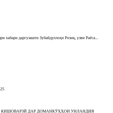
бари даргузашти Зубайдуллоҳи Розиқ, узви Раёса...
25