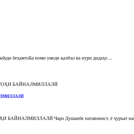
и беҳамтоБа номи умеди қалбҳо ва нури дидаҳо ...
НАЛМИЛЛАЛӢ
ЙНАЛМИЛЛАЛӢ Чаро Душанбе натавонист, ё ҷуръат нака