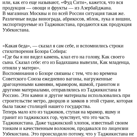
или, как его еще называют, «Фуд Сити», кажется, что вся
продукция — овощи и фрукты — из Азербайджана.
В магазинах Москвы и по всей России ситуация такая же.
Различные виды винограда, абрикосов, яблок, лука и вишни,
экспортируемые из Таджикистана, продаются как продукция
Узбекистана.
«Какая беда», — сказал я сам себе, и вспомнились строки
стихотворения Бозора Собира:
«Где бы я ни видел камень, клал его на голову, Как своего
сына. Сказал себе: его из Бадахшана вывезли, Как младенца,
отняли у матери».
Воспоминания о Бозоре связаны с тем, что во времена
Советского Союза ежедневно вагоны, нагруженные
драгоценными камнями, мрамором, яшмой, гранитом и
другими материалами, отправлялись из Таджикистана в
Россию. Эти камни и другие материалы использовались при
строительстве метро, дворцов и замков в этой стране, которая
была также столицей нашего государства.
Теперь мало кто из таджиков, ступая на мрамор, яшму и
гранит из таджикских гор, чувствует, что это часть
Таджикистана. Даже таджикский хлопок, известный своим
тонким и качественным волокном, продавался по лицензии
Узбекистана. Это происходило потому, что у Таджикистана не