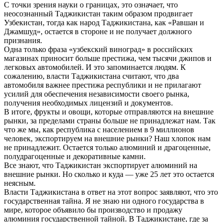
С точки зрения науки о границах, это означает, что
неосознанный Таджикистан таким образом продвигает
Узбекистан, тогда как народ Таджикистана, как «Равшан и
Джамшуд», остается в стороне и не получает должного
признания.
Одна только фраза «узбекский виноград» в российских
магазинах приносит больше престижа, чем тысячи джипов и
легковых автомобилей. И это запоминается людям. К
сожалению, власти Таджикистана считают, что два
автомобиля важнее престижа республики и не прилагают
усилий для обеспечения независимости своего рынка,
получения необходимых лицензий и документов.
В итоге, фрукты и овощи, которые отправляются на внешние
рынки, за пределами страны больше не принадлежат нам. Так
что же мы, как республика с населением в 9 миллионов
человек, экспортируем на внешние рынки? Наш хлопок нам
не принадлежит. Остается только алюминий и драгоценные,
полудрагоценные и декоративные камни.
Все знают, что Таджикистан экспортирует алюминий на
внешние рынки. Но сколько и куда — уже 25 лет это остается
неясным.
Власти Таджикистана в ответ на этот вопрос заявляют, что это
государственная тайна. Я не знаю ни одного государства в
мире, которое объявило бы производство и продажу
алюминия государственной тайной. В Таджикистане, где за