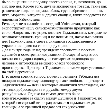
было лицензии на продажу своего хлопка, и, возможно, до
сих пор нет. Кроме того, другие экспортные товары, такие как
различные виды винограда, яблок, груш, абрикосов, вишни,
лука, моркови, капусты и других овощей, также продаются по
лицензии Узбекистана.
Речь идет не о жалобе на соседний Узбекистан, который
экспортирует нашу сельскохозяйственную продукцию как
свою. Напротив, это упрек властям Таджикистана, которые не
осознают важность границ и не понимают, насколько важно
для Таджикистана в свете принципов государственного
управления право на свою продукцию.
Два или три года назад президент Узбекистана посетил
Душанбе и осмотрел виноградники Гиссара. В ходе этого
визита он подарил одному из гиссарских садоводов два
легковых автомобиля высшего класса узбекского
производства. Президент Таджикистана также присутствовал
на этой церемонии.
В то время возник вопрос: почему президент Узбекистана
подарил таджикскому садоводу два автомобиля, а президент
Таджикистана — нет? Некоторые аналитики утверждали, что
это знак добрососедства и дружбы между двумя
республиками. Однако на самом деле это было
вознаграждение за сделку между Душанбе и Ташкентом, по
которой гиссарский виноград оставался таджикским до
границы, а за границей продавался как узбекский.