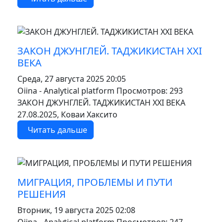
MOD_JTCS_VIEW_ARTICLE_LINK
MOD_JTCS_VIEW_FULL_IMAGE
ЗАКОН ДЖУНГЛЕЙ. ТАДЖИКИСТАН XXI
ВЕКА
Среда, 27 августа 2025 20:05
Oiina - Analytical platform
Просмотров: 293
ЗАКОН ДЖУНГЛЕЙ. ТАДЖИКИСТАН XXI ВЕКА
27.08.2025, Коваи Хаксито
Читать дальше
MOD_JTCS_VIEW_ARTICLE_LINK
MOD_JTCS_VIEW_FULL_IMAGE
МИГРАЦИЯ, ПРОБЛЕМЫ И ПУТИ
РЕШЕНИЯ
Вторник, 19 августа 2025 02:08