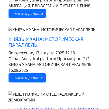
Oiina - Analytical platform
Просмотров: 247
МИГРАЦИЯ, ПРОБЛЕМЫ И ПУТИ РЕШЕНИЯ
Читать дальше
MOD_JTCS_VIEW_ARTICLE_LINK
MOD_JTCS_VIEW_FULL_IMAGE
КНЯЗЬ У ХАНА: ИСТОРИЧЕСКАЯ
ПАРАЛЛЕЛЬ
Воскресенье, 17 августа 2025 12:13
Oiina - Analytical platform
Просмотров: 271
КНЯЗЬ У ХАНА: ИСТОРИЧЕСКАЯ ПАРАЛЛЕЛЬ
16.08.2025
Читать дальше
MOD_JTCS_VIEW_ARTICLE_LINK
MOD_JTCS_VIEW_FULL_IMAGE