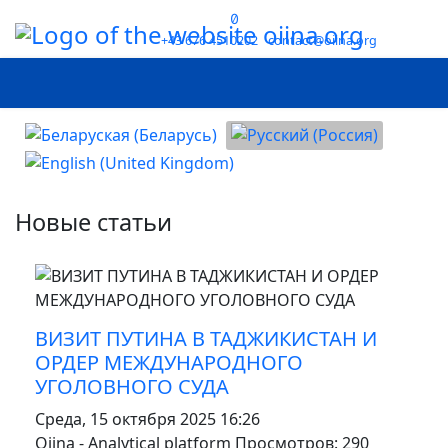
+43 676 4510202
contact@oiina.org
Выберите язык
Новые статьи
MOD_JTCS_VIEW_ARTICLE_LINK
MOD_JTCS_VIEW_FULL_IMAGE
ВИЗИТ ПУТИНА В ТАДЖИКИСТАН И
ОРДЕР МЕЖДУНАРОДНОГО
УГОЛОВНОГО СУДА
Среда, 15 октября 2025 16:26
Oiina - Analytical platform
Просмотров: 290