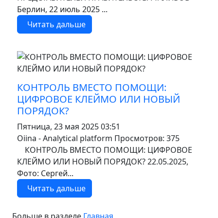
Берлин, 22 июль 2025 ...
Читать дальше
MOD_JTCS_VIEW_ARTICLE_LINK
MOD_JTCS_VIEW_FULL_IMAGE
КОНТРОЛЬ ВМЕСТО ПОМОЩИ:
ЦИФРОВОЕ КЛЕЙМО ИЛИ НОВЫЙ
ПОРЯДОК?
Пятница, 23 мая 2025 03:51
Oiina - Analytical platform
Просмотров: 375
КОНТРОЛЬ ВМЕСТО ПОМОЩИ: ЦИФРОВОЕ
КЛЕЙМО ИЛИ НОВЫЙ ПОРЯДОК? 22.05.2025,
Фото: Сергей...
Читать дальше
Больше в разделе
Главная