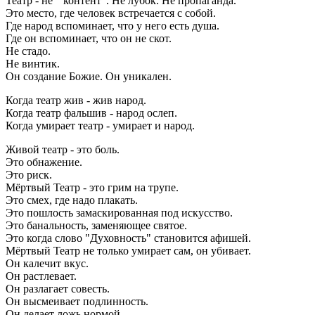
Театр - не " контент". Не лубок. Не пропаганда.
Это место, где человек встречается с собой.
Где народ вспоминает, что у него есть душа.
Где он вспоминает, что он не скот.
Не стадо.
Не винтик.
Он создание Божие. Он уникален.
Когда театр жив - жив народ.
Когда театр фальшив - народ ослеп.
Когда умирает театр - умирает и народ.
Живой театр - это боль.
Это обнажение.
Это риск.
Мёртвый Театр - это грим на трупе.
Это смех, где надо плакать.
Это пошлость замаскированная под искусство.
Это банальность, заменяющее святое.
Это когда слово "Духовность" становится афишей.
Мёртвый Театр не только умирает сам, он убивает.
Он калечит вкус.
Он растлевает.
Он разлагает совесть.
Он высмеивает подлинность.
Он делает ложь нормой.