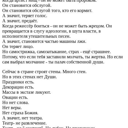
Когда артист нищ - он не может быть пророком.
Он становится обслугой.
Он становится обслугой того, кто его кормит.
А значит, теряет голос.
А значит, предаёт.
Когда режиссёр боиться - он не может быть жрецом. Он
превращается в слугу идеологии, в шута власти, в
исполнителя утешительных песен.
А значит, становится частью машины лжи.
Он теряет лицо.
Но самострижка, самозатыкание, страх - ещё страшнее.
Потому, что если тебя заставили молчать, ты жертва. Но если
сам выбрал молчание - ты палач собственной души.
Сейчас в стране строят стены. Много стен.
Но в этих стенах нет Души.
Праздники есть.
Декорации есть.
Массы в экстазе ликуют.
Овации есть.
Но нет слова.
Нет веры.
Нет страха Божия.
А значит, нет театра.
Театр- не развлечение.