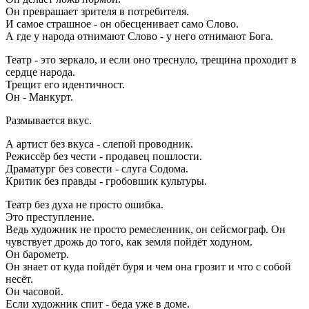
Он преврашает зрителя в потребителя.
И самое страшное - он обесценивает само Слово.
А где у народа отнимают Слово - у него отнимают Бога.
Театр - это зеркало, и если оно треснуло, трещина проходит в
сердце народа.
Трещит его идентичност.
Он - Манкурт.
Размывается вкус.
А артист без вкуса - слепой проводник.
Режиссёр без чести - продавец пошлости.
Драматург без совести - слуга Содома.
Критик без правды - гробовшик культуры.
Театр без духа не просто ошибка.
Это преступление.
Ведь художник не просто ремесленник, он сейсмограф. Он
чувствует дрожь до того, как земля пойдёт ходуном.
Он барометр.
Он знает от куда пойдёт буря и чем она грозит и что с собой
несёт.
Он часовой.
Если художник спит - беда уже в доме.