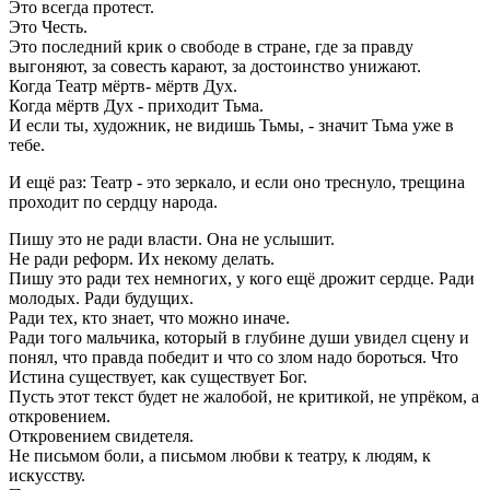
Это всегда протест.
Это Честь.
Это последний крик о свободе в стране, где за правду
выгоняют, за совесть карают, за достоинство унижают.
Когда Театр мёртв- мёртв Дух.
Когда мёртв Дух - приходит Тьма.
И если ты, художник, не видишь Тьмы, - значит Тьма уже в
тебе.
И ещё раз: Театр - это зеркало, и если оно треснуло, трещина
проходит по сердцу народа.
Пишу это не ради власти. Она не услышит.
Не ради реформ. Их некому делать.
Пишу это ради тех немногих, у кого ещё дрожит сердце. Ради
молодых. Ради будущих.
Ради тех, кто знает, что можно иначе.
Ради того мальчика, который в глубине души увидел сцену и
понял, что правда победит и что со злом надо бороться. Что
Истина существует, как существует Бог.
Пусть этот текст будет не жалобой, не критикой, не упрёком, а
откровением.
Откровением свидетеля.
Не письмом боли, а письмом любви к театру, к людям, к
искусству.