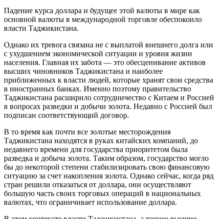
Падение курса доллара и будущее этой валюты в мире как
основной валюты в международной торговле обеспокоило
власти Таджикистана.
Однако их тревога связана не с выплатой внешнего долга или
с ухудшением экономической ситуации и уровня жизни
населения. Главная их забота — это обесценивание активов
высших чиновников Таджикистана и наиболее
приближенных к власти людей, которые хранят свои средства
в иностранных банках. Именно поэтому правительство
Таджикистана расширило сотрудничество с Китаем и Россией
в вопросах разведки и добычи золота. Недавно с Россией был
подписан соответствующий договор.
В то время как почти все золотые месторождения
Таджикистана находятся в руках китайских компаний, до
недавнего времени для государства приоритетом была
разведка и добыча золота. Таким образом, государство могло
бы до некоторой степени стабилизировать свою финансовую
ситуацию за счет накопления золота. Однако сейчас, когда ряд
стран решили отказаться от доллара, они осуществляют
большую часть своих торговых операций в национальных
валютах, что ограничивает использование доллара.
В этом контексте власти Таджикистана, а точнее высшие