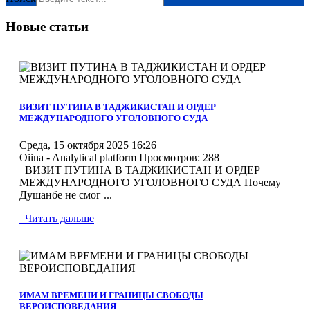
Новые статьи
MOD_JTCS_VIEW_ARTICLE_LINK
MOD_JTCS_VIEW_FULL_IMAGE
ВИЗИТ ПУТИНА В ТАДЖИКИСТАН И ОРДЕР
МЕЖДУНАРОДНОГО УГОЛОВНОГО СУДА
Среда, 15 октября 2025 16:26
Oiina - Analytical platform
Просмотров: 288
ВИЗИТ ПУТИНА В ТАДЖИКИСТАН И ОРДЕР
МЕЖДУНАРОДНОГО УГОЛОВНОГО СУДА Почему
Душанбе не смог ...
Читать дальше
MOD_JTCS_VIEW_ARTICLE_LINK
MOD_JTCS_VIEW_FULL_IMAGE
ИМАМ ВРЕМЕНИ И ГРАНИЦЫ СВОБОДЫ
ВЕРОИСПОВЕДАНИЯ