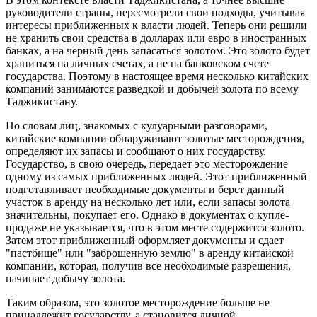
руководители страны, пересмотрели свои подходы, учитывая
интересы приближенных к власти людей. Теперь они решили
не хранить свои средства в долларах или евро в иностранных
банках, а на черный день запасаться золотом. Это золото будет
храниться на личных счетах, а не на банковском счете
государства. Поэтому в настоящее время несколько китайских
компаний занимаются разведкой и добычей золота по всему
Таджикистану.
По словам лиц, знакомых с кулуарными разговорами,
китайские компании обнаруживают золотые месторождения,
определяют их запасы и сообщают о них государству.
Государство, в свою очередь, передает это месторождение
одному из самых приближенных людей. Этот приближенный
подготавливает необходимые документы и берет данный
участок в аренду на несколько лет или, если запасы золота
значительны, покупает его. Однако в документах о купле-
продаже не указывается, что в этом месте содержится золото.
Затем этот приближенный оформляет документы и сдает
"пастбище" или "заброшенную землю" в аренду китайской
компании, которая, получив все необходимые разрешения,
начинает добычу золота.
Таким образом, это золотое месторождение больше не
принадлежит государству, а становится личной