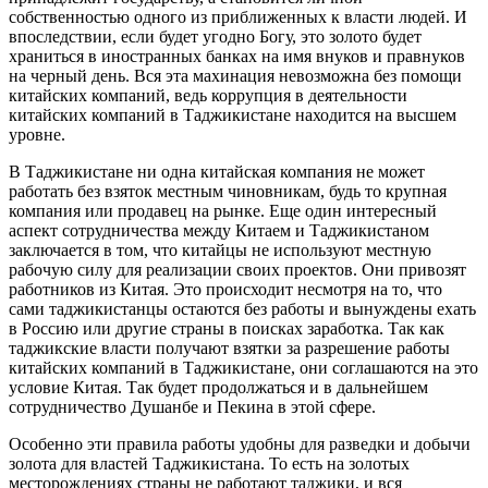
собственностью одного из приближенных к власти людей. И
впоследствии, если будет угодно Богу, это золото будет
храниться в иностранных банках на имя внуков и правнуков
на черный день. Вся эта махинация невозможна без помощи
китайских компаний, ведь коррупция в деятельности
китайских компаний в Таджикистане находится на высшем
уровне.
В Таджикистане ни одна китайская компания не может
работать без взяток местным чиновникам, будь то крупная
компания или продавец на рынке. Еще один интересный
аспект сотрудничества между Китаем и Таджикистаном
заключается в том, что китайцы не используют местную
рабочую силу для реализации своих проектов. Они привозят
работников из Китая. Это происходит несмотря на то, что
сами таджикистанцы остаются без работы и вынуждены ехать
в Россию или другие страны в поисках заработка. Так как
таджикские власти получают взятки за разрешение работы
китайских компаний в Таджикистане, они соглашаются на это
условие Китая. Так будет продолжаться и в дальнейшем
сотрудничество Душанбе и Пекина в этой сфере.
Особенно эти правила работы удобны для разведки и добычи
золота для властей Таджикистана. То есть на золотых
месторождениях страны не работают таджики, и вся