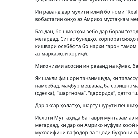
Ин раванд дар муҳити илмӣ бо номи “Realp
вобастагии онҳо аз Амрико мустаҳкам ме
Баъдан, бо шиорҳои зебо дар бораи “озод
мегардад. Сипас бунёдҳо, корпоратсияҳо
кишвари осебёфта бо нархи гарон тамом 
аз марказҳои хориҷӣ.
Миконизми асосии ин раванд на кӯмак, б
Як шакли фишори танзимшуда, ки тавассут
намеёбад, маҷбур мешавад ба созишнома
(сделка), “шартнома”, “қарордод”, ҳатто 
Дар аксар ҳолатҳо, шарту шурути пешниҳо
Иёлоти Муттаҳида ба таври мунтазам аз 
мегардад, ки дар он Амрико нуфузи кофӣ
мухолифини вафодор ва эҷоди буҳрони си