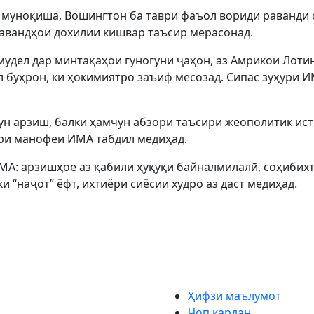
 муноқиша, Вошингтон ба таври фаъол вориди раванди с
равандҳои дохилии кишвар таъсир мерасонад.
мудел дар минтақаҳои гуногуни ҷаҳон, аз Амрикои Лоти
л буҳрон, ки ҳокимиятро заъиф месозад. Сипас зуҳури 
ун арзиш, балки ҳамчун абзори таъсири жеополитик ис
ри манофеи ИМА табдил медиҳад.
ИМА: арзишҳое аз қабили ҳуқуқи байналмилалӣ, соҳибихт
 “наҷот” ёфт, ихтиёри сиёсии худро аз даст медиҳад.
Ҳифзи маълумот
Чоп кардан