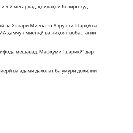
иёсӣ мегардад, қоидаҳои бозиро худ
нӣ ва Ховари Миёна то Аврупои Шарқӣ ва
ИМА ҳамчун миёнҷӣ ва ниҳоят вобастагии
тифода мешавад. Мафҳуми “шарикӣ” дар
иёрӣ ва адами дахолат ба умури дохилии