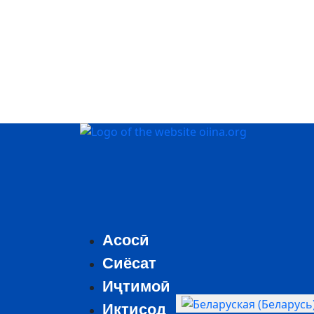
Асосӣ
Сиёсат
Иҷтимоӣ
Выберыце сваю мову
Иктисод