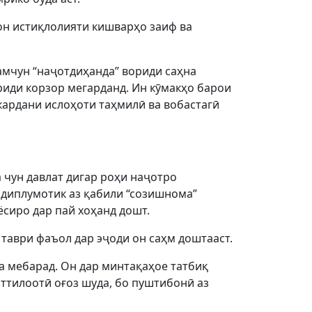
и он истиқлолияти кишварҳо заиф ва
ҳамчун “наҷотдиҳанда” вориди саҳна
риди корзор мегарданд. Ин кӯмакҳо барои
кардани ислоҳоти таҳмилӣ ва вобастагӣ
 чун давлат дигар роҳи наҷотро
 диплумотик аз қабили “созишнома”
иёсиро дар пай хоҳанд дошт.
 таври фаъол дар эҷоди он саҳм доштааст.
а мебарад. Он дар минтақаҳое татбиқ
ттилоотӣ оғоз шуда, бо пуштибонӣ аз