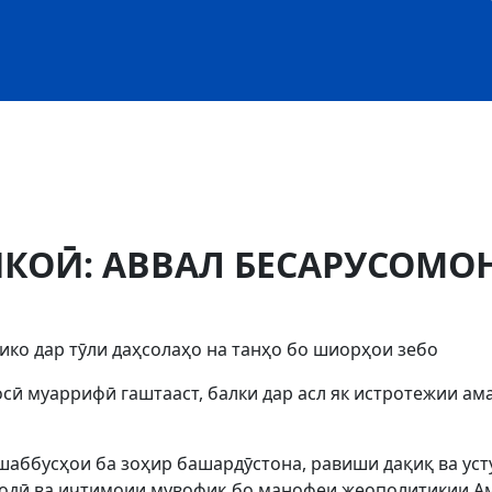
КОӢ: АВВАЛ БЕСАРУСОМОН
ко дар тӯли даҳсолаҳо на танҳо бо шиорҳои зебо
росӣ муаррифӣ гаштааст, балки дар асл як истротежии а
аббусҳои ба зоҳир башардӯстона, равиши дақиқ ва усту
содӣ ва иҷтимоии мувофиқ бо манофеи жеополитикии Ам