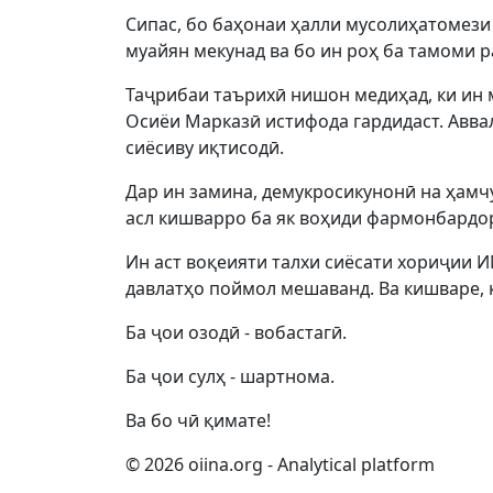
Сипас, бо баҳонаи ҳалли мусолиҳатомези
муайян мекунад ва бо ин роҳ ба тамоми 
Таҷрибаи таърихӣ нишон медиҳад, ки ин 
Осиёи Марказӣ истифода гардидаст. Авва
сиёсиву иқтисодӣ.
Дар ин замина, демукросикунонӣ на ҳамч
асл кишварро ба як воҳиди фармонбардо
Ин аст воқеияти талхи сиёсати хориҷии 
давлатҳо поймол мешаванд. Ва кишваре, ки
Ба ҷои озодӣ - вобастагӣ.
Ба ҷои сулҳ - шартнома.
Ва бо чӣ қимате!
© 2026 oiina.org - Analytical platform