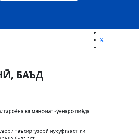
Ӣ, БАЪД
малгароёна ва манфиатҷӯёнаро пиёда
вори таъсиргузорӣ нуҳуфтааст, ки
рико буда аст.