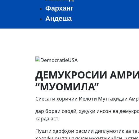
Фарханг
Андеша
ДЕМУКРОСИИ АМРИ
“МУОМИЛА”
Сиёсати хориҷии Иёлоти Муттаҳидаи Амри
дар бораи озодӣ, ҳуқуқи инсон ва демук
карда аст.
Пушти ҳарфҳои расмии диплумотик ва таш
ҳадафи он ташаккули муҳити сиёсӣ, иқти