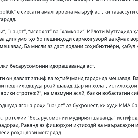
olitik” ё сиёсати амалгароёна маъруф аст, ки тавассут
гардад.
ӣ”, “наҷот”, “ислоҳот” ва “ҳамкорӣ”, Иёлоти Муттаҳида 
 ва диплумотҳо бо пешниҳоди сармоягузорӣ ва кӯмак во
мешавад. Ба мисли аз даст додани соҳибихтиёрӣ, қабул 
алки бесарусомонии идорашаванда аст.
и он давлат заъиф ва эҳтиёҷманд гардонда мешавад. Ва
и пешниҳодшуда розӣ шавад. Дар ин ҳолат, истилоҳҳои
“шарики стротежӣ”, на мазмуни аслӣ, балки вобастагии с
дшуда ягона роҳи “наҷот” аз буҳронест, ки худи ИМА ба
истротежии “бесарусомонии мудириятшаванда” истифод
 надорад. Раванд аз фишорҳои иқтисодӣ ва маъракаҳои и
ёсӣ роҳандозӣ мегардад.