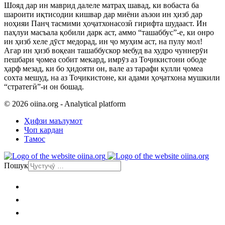
Шояд дар ин маврид далеле матраҳ шавад, ки вобаста ба
шароити иқтисодии кишвар дар миёни аъзои ин ҳизб дар
ноҳияи Панҷ тасмими ҳоҷатхонасозӣ гирифта шудааст. Ин
паҳлуи масъала қобили дарк аст, аммо “ташаббус”-е, ки онро
ин ҳизб хеле дӯст медорад, ин ҷо муҳим аст, на пулу мол!
Агар ин ҳизб воқеан ташаббускор мебуд ва худро чуннерӯи
пешбари ҷомеа собит мекард, имрӯз аз Тоҷикистони ободе
ҳарф мезад, ки бо ҳидояти он, вале аз тарафи кулли ҷомеа
сохта мешуд, на аз Тоҷикистоне, ки адами ҳоҷатхона мушкили
“стратегӣ”-и он бошад.
© 2026 oiina.org - Analytical platform
Ҳифзи маълумот
Чоп кардан
Тамос
Пошук
Асосӣ
Сиёсат
Иҷтимоӣ
Иктисод