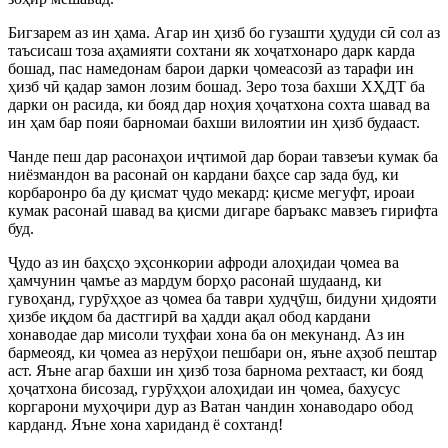
Бигзарем аз ин ҳама. Агар ин ҳизб бо гузашти ҳудуди сӣ сол аз
таъсисаш тоза аҳамияти сохтани як хоҷатхонаро дарк карда
бошад, пас намедонам барои дарки ҷомеасозӣ аз тарафи ин
ҳизб чӣ қадар замон лозим бошад. Зеро тоза бахши ХҲДТ ба
дарки он расида, ки бояд дар ноҳия ҳоҷатхона сохта шавад ва
ин ҳам бар пояи барномаи бахши вилоятии ин ҳизб будааст.
Чанде пеш дар расонаҳои иҷтимоӣ дар бораи тавзеъи кумак ба
ниёзмандон ва расонаӣ он кардани баҳсе сар зада буд, ки
корбаронро ба ду қисмат ҷудо мекард: қисме мегуфт, ироаи
кумак расонаӣ шавад ва қисми дигаре баръакс мавзеъ гирифта
буд.
Ҷудо аз ин баҳсҳо эҳсонкории афроди алоҳидаи ҷомеа ва
ҳамчунин ҷамъе аз мардум борҳо расонаӣ шудаанд, ки
гувоҳанд, гурӯҳҳое аз ҷомеа ба таври худҷӯш, бидуни ҳидояти
ҳизбе иқдом ба дастгирӣ ва ҳадди ақал обод кардани
хонаводае дар мисоли туҳфаи хона ба он мекунанд. Аз ин
бармеояд, ки ҷомеа аз нерӯҳои пешбари он, яъне аҳзоб пештар
аст. Яъне агар бахши ин ҳизб тоза барнома рехтааст, ки бояд
ҳоҷатхона бисозад, гурӯҳҳои алоҳидаи ин ҷомеа, бахусус
коргарони муҳоҷири дур аз Ватан чандин хонаводаро обод
карданд. Яъне хона хариданд ё сохтанд!