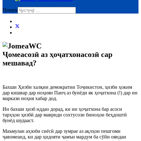
Пошук
Ҷомеасозӣ аз ҳоҷатхонасозӣ сар
мешавад?
Бахши Ҳизби халқии демократии Тоҷикистон, ҳизби ҳоким
дар кишвар дар ноҳияи Панҷ аз бунёди як ҳоҷатхона (!) дар ин
маркази ноҳия хабар дод.
Ин бахши ҳизб иддао дорад, ки ин ҳоҷатхона бар асоси
тарҳҳои ҳизбӣ дар мавриди сохтусози биноҳои беҳдоштӣ
бунёд шудааст.
Маъмулан аҳзоби сиёсӣ дар зумрае аз ақлҳои пешгоми
ҷавомеанд, ки дар ҳидояти ҷамъи мардум ба сӯйи ояндаи