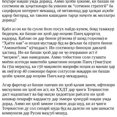
беҳтаре нақши умда доранд. Аммо ҳизби ҳокиме, ки бахши он
сохтмони як ҳоҷатхонаро ба унвони як “сотмони стратегӣ” ба
саҳифаҳои интернет мекашад, оё метавонад дар ҳалқаи аҳзобе
қарор бигирад, ки тавони кашидани тарҳи наҷоти як миллатро
доранд?
Қабл аз он ки ба суоли боло посух пайдо кунем, бояд тазаккур
бидиҳем, ки бахши ин ҳизб дар ноҳияи Панҷ қароргоҳ
надорад. Қаблан он дар бинои рӯзнома (ё шояд гоҳнома)-и
“Ҳаёти нав”-и ноҳия мустақар буд ва феълан ба пӯшти бинои
“Амонатбонк” кӯчидааст. Ин сохтмонҳо биноҳои давлатӣ
ҳастанд. Ин ки бахши ҳизб дар он ҷо иҷорашин аст ё
“меҳмон”, ман намедонам. Аммо тобистони соли гузашта
миёни асотиди макотиби ҳамагонии ноҳияи Панҷ гӯмагӯҳое
ба гӯш мерасид, ки гӯё мақомоти маорифи ноҳия аз маоши ҳар
як омӯзгор 40 сомониро барои сохтусози мақарри ин бахши
ҳизби ҳоким дар ноҳияи Панҷ каср мекардаанд.
Агар фаротар аз бахши панҷии ин ҳизб қалам занем, ифтихори
масъулини ин ҳизб ин аст, ки ҲХДТ дар ҷанги Тоҷикистон
даст надоштааст ва бар маҳзи ҳидоятҳои раёсати ин ҳизб
кишвар пешрафт кардаасту дар эъмори ҷумҳурӣ нақши умда
дорад. Аммо ин ҳизб замоне созмон дода шуд, ки аз ҷанги
Тоҷикистон ду сол сипарӣ шуда буд ва далели он ҳам шикасти
коммунизм дар Русия маҳсуб мешуд.