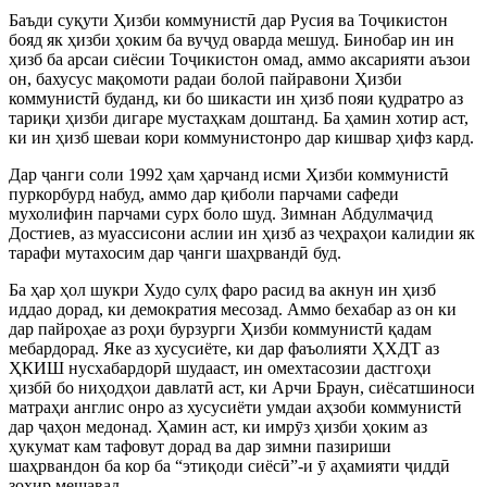
Баъди суқути Ҳизби коммунистӣ дар Русия ва Тоҷикистон
бояд як ҳизби ҳоким ба вуҷуд оварда мешуд. Бинобар ин ин
ҳизб ба арсаи сиёсии Тоҷикистон омад, аммо аксарияти аъзои
он, бахусус мақомоти радаи болоӣ пайравони Ҳизби
коммунистӣ буданд, ки бо шикасти ин ҳизб пояи қудратро аз
тариқи ҳизби дигаре мустаҳкам доштанд. Ба ҳамин хотир аст,
ки ин ҳизб шеваи кори коммунистонро дар кишвар ҳифз кард.
Дар ҷанги соли 1992 ҳам ҳарчанд исми Ҳизби коммунистӣ
пуркорбурд набуд, аммо дар қиболи парчами сафеди
мухолифин парчами сурх боло шуд. Зимнан Абдулмаҷид
Достиев, аз муассисони аслии ин ҳизб аз чеҳраҳои калидии як
тарафи мутахосим дар ҷанги шаҳрвандӣ буд.
Ба ҳар ҳол шукри Худо сулҳ фаро расид ва акнун ин ҳизб
иддао дорад, ки демократия месозад. Аммо бехабар аз он ки
дар пайроҳае аз роҳи бурзурги Ҳизби коммунистӣ қадам
мебардорад. Яке аз хусусиёте, ки дар фаъолияти ҲХДТ аз
ҲКИШ нусхабардорӣ шудааст, ин омехтасозии дастгоҳи
ҳизбӣ бо ниҳодҳои давлатӣ аст, ки Арчи Браун, сиёсатшиноси
матраҳи англис онро аз хусусиёти умдаи аҳзоби коммунистӣ
дар ҷаҳон медонад. Ҳамин аст, ки имрӯз ҳизби ҳоким аз
ҳукумат кам тафовут дорад ва дар зимни пазириши
шаҳрвандон ба кор ба “этиқоди сиёсӣ”-и ӯ аҳамияти ҷиддӣ
зоҳир мешавад.