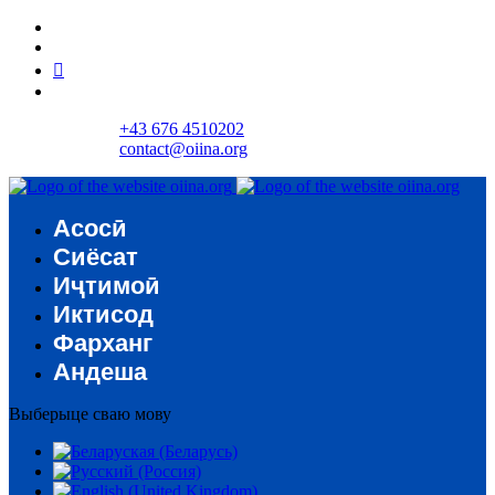
+43 676 4510202
contact@oiina.org
Асосӣ
Сиёсат
Иҷтимоӣ
Иктисод
Фарханг
Андеша
Выберыце сваю мову