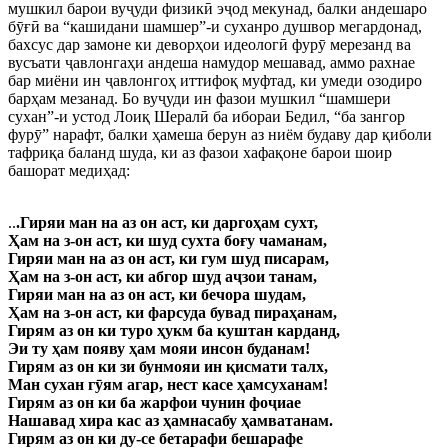
мушкил барои вуҷуди физикӣ эҷод мекунад, балки андешаро
бӯғӣ ва “кашидани шамшер”-и суханро душвор мегардонад,
бахсус дар замоне ки деворҳои идеологӣ фурӯ мерезанд ва
вусъати ҷавлонгаҳи андеша намудор мешавад, аммо рахнае
бар миёни ин ҷавлонгоҳ иттифоқ муфтад, ки умеди озодиро
барҳам мезанад. Бо вуҷуди ин фазои мушкил “шамшери
сухан”-и устод Лоиқ Шералӣ ба ибораи Бедил, “ба зангор
фурӯ” нарафт, балки ҳамеша берун аз ниём будаву дар қиболи
тафриқа баланд шуда, ки аз фазои хафақоне барои шоир
башорат медиҳад:
..
.Гиряи ман на аз он аст, ки даргоҳам су‌хт,
Ҳам на з-он аст, ки шуд су‌хта боғу чаманам,
Гиряи ман на аз он аст, ки гум шуд писарам,
Ҳам на з-он аст, ки абгор шуд аҷзои танам,
Гиряи ман на аз он аст, ки бечора шудам,
Ҳам на з-он аст, ки фарсуда бувад пираҳанам,
Гирям аз он ки туро ҳукм ба куштан карданд,
Эи‌ ту ҳам появу ҳам мояи инсон буданам!
Гирям аз он ки зи бунмояи ин қисмати талх,
Ман сухан гӯям агар, нест касе ҳамсуханам!
Гирям аз он ки ба жарфои чунин фоҷиае
Нашавад хира кас аз ҳамнасабу ҳамватанам.
Гирям аз он ки ду-се бетарафи бешарафе