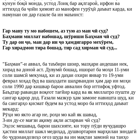
кунун боқӣ монда, устод Лоиқ бар ақлгароӣ, ирфон ва
иттиҳод ба ҷойи ҳимоят аз манофеи гурӯҳӣ даъват карда, ки
намунаи он дар ғазале ба ин маънист:
Гар ману ту мо набошем, аз тую аз ман чӣ суд?
Баҳмани миллат набошад, шӯриши Баҳман чӣ суд?
Ту дар он ҷо, ман дар ин ҷо ҳамдигарро мехӯрем,
Гар хирадмон тира бошад, тир сад хирман чӣ суд...
"Баҳман”-и аввал, ба таъбири шоир, мазҳари андешаи нек,
хирад ва доноӣ аст. Дувумӣ бошад, ишорат ба моҳи 11-уми
соли шамсӣ мекунад, ки аз даҳаи охири январ то 19-уми
феврал хоҳад буд ва шаҳодати шаҳрвандон ҳам дар ин моҳи
соли 1990 дар кишвар барои аввалин бор иттифоқ уфтод.
Баъдтар раванди воқеот тағйир кард ва як миллатро пушти ду
сангар қарор дод. Ғазали мазкур ҳам замоне навишта шуд, ки
ба сангарҳо қисмат будем ва устод моро ба иттиҳод даъват
мекард:
Рӯҳи мо якто агар не, роҳи мо кай як шавад,
З-ин ду-се мағзи ақиму ақли астарван чӣ суд?
Эҳсос мешавад, барои шахсияте, ки тору пӯди вуҷудашро
ҳастии миллат шакл медиҳад, душвортарин марҳилаи зиндагӣ
бо ҷудоиандозиҳо оғоз шуда ва ин мақтаи замонӣ на танҳо