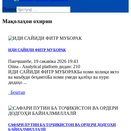
Пошук
Мақолаҳои охирин
MOD_JTCS_VIEW_ARTICLE_LINK
MOD_JTCS_VIEW_FULL_IMAGE
ИДИ САЙИДИ ФИТР МУБОРАК
Панҷшанбе, 19 сакавіка 2026 19:43
Oiina - Analytical platform
дидан: 210
ИДИ САЙИДИ ФИТР МУБОРАКБа номи холиқи якто
ва маъбуди беҳамтоБа номи умеди қалбҳо ва нури
дидаҳо ...
Бештар
MOD_JTCS_VIEW_ARTICLE_LINK
MOD_JTCS_VIEW_FULL_IMAGE
САФАРИ ПУТИН БА ТОҶИКИСТОН ВА ОРДЕРИ ДОДГОҲИ
БАЙНАЛМИЛЛАЛӢ