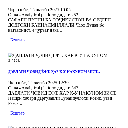
Чоршанбе, 15 октябр 2025 16:05
Oiina - Analytical platform
дидан: 252
САФАРИ ПУТИН БА ТОҶИКИСТОН ВА ОРДЕРИ
ДОДГОҲИ БАЙНАЛМИЛЛАЛӢ Чаро Душанбе
натавонист, ё ҷуръат нака...
Бештар
MOD_JTCS_VIEW_ARTICLE_LINK
MOD_JTCS_VIEW_FULL_IMAGE
ДАВЛАТИ ҶОВИД ЁФТ, ҲАР К-Ӯ НАКӮНОМ ЗИСТ...
Якшанбе, 12 октябр 2025 12:39
Oiina - Analytical platform
дидан: 342
ДАВЛАТИ ҶОВИД ЁФТ, ҲАР К-Ӯ НАКӮНОМ ЗИСТ...
Нашри хабари даргузашти Зубайдуллоҳи Розиқ, узви
Раёса...
Бештар