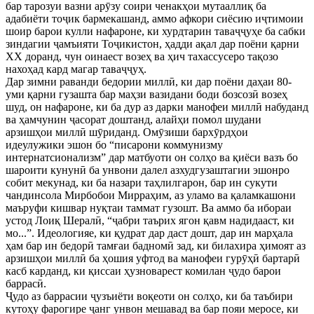
бар тарозуи вазни арӯзу соири ченакҳои мутааллиқ ба
адабиёти тоҷик бармекашанд, аммо афкори сиёсию иҷтимоии
шоир барои кулли нафароне, ки хурдтарин таваҷҷуҳе ба сабки
зиндагии ҷамъияти Тоҷикистон, ҳадди ақал дар поёни қарни
XX доранд, чун оинаест возеҳ ва ҳич тахассусеро тақозо
нахоҳад кард магар таваҷҷуҳ.
Дар зимни раванди бедории миллӣ, ки дар поёни даҳаи 80-
уми қарни гузашта бар маҳзи вазидани боди бозсозӣ возеҳ
шуд, он нафароне, ки ба дур аз дарки манофеи миллӣ набуданд
ва ҳамчунин ҷасорат доштанд, алайҳи помол шудани
арзишҳои миллӣ шӯриданд. Омӯзиши бархӯрдҳои
идеулужики эшон бо “писарони коммунизму
интернатсионализм” дар матбуоти он солҳо ва қиёси вазъ бо
шароити кунунӣ ба унвони далел азхудгузаштагии эшонро
собит мекунад, ки ба назари таҳлилгарон, бар ин сукути
чандинсола Мирбобои Мирраҳим, аз уламо ва қаламкашони
маъруфи кишвар нуқтаи таммат гузошт. Ва аммо ба ибораи
устод Лоиқ Шералӣ, “ҷабри таърих ягон қавм надидааст, ки
мо...”. Идеологияе, ки қудрат дар даст дошт, дар ин марҳала
ҳам бар ин бедорӣ тамғаи бадномӣ зад, ки билахира ҳимоят аз
арзишҳои миллӣ ба ҳошия уфтод ва манофеи гурӯҳӣ бартарӣ
касб карданд, ки қиссаи ҳузноварест комилан ҷудо барои
баррасӣ.
Ҷудо аз баррасии ҷузъиёти воқеоти он солҳо, ки ба таъбири
кутоҳу фарогире ҷанг унвон мешавад ва бар пояи меросе, ки