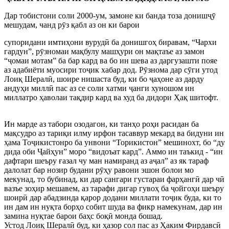
Дар тобистони соли 2000-ум, замоне ки банда тоза донишҷӯ
мешудам, чанд рӯз қабл аз он ки барои
супоридани имтиҳони вурудӣ ба донишгоҳ биравам, “Чархи
гардун”, рӯзномаи мақбулу машҳури он мақтаъе аз замон
“ҷомаи мотам” ба бар кард ва бо ин шева аз даргузашти пояе
аз адабиёти муосири тоҷик хабар дод. Рӯзнома дар сӯги утод
Лоиқ Шералӣ, шоире нишаста буд, ки бо ҷаҳоне аз дарду
андуҳи миллӣ пас аз се соли хатми ҷанги хуношом ин
миллатро ҳаволаи тақдир кард ва худ ба дидори Ҳақ шитофт.
Ин марде аз табори озодагон, ки танҳо роҳи расидан ба
мақсудро аз тариқи илму ирфон тасаввур мекард ва бидуни ин
ҳама Тоҷикистонро ба унвони “Торикистон” мешинохт, бо “ду
дида оби Ҷайҳун” моро “видоъат кард”. Аммо ин таъкид - “ин
дафтари шеъру ғазал чу ман намиранд аз аҷал” аз як тараф
далолат бар нозир будани рӯҳу равони эшон болои мо
мекунад, то бубинад, ки дар сангари густараи фарҳангӣ дар чӣ
вазъе зоҳир мешавем, аз тарафи дигар гувоҳ ба ҷойгоҳи шеъру
шоирӣ дар абадзинда қарор додани миллати тоҷик буда, ки то
ин дам ин нуқта борҳо собит шуда ва фикр намекунам, дар ин
замина нуқтае барои баҳс боқӣ монда бошад.
Устод Лоиқ Шералӣ буд, ки ҳазор сол пас аз Ҳаким Фирдавсӣ