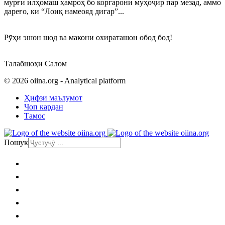
мурғи илҳомаш ҳамроҳ бо коргарони муҳоҷир пар мезад, аммо
дареғо, ки “Лоиқ намеояд дигар”...
Рӯҳи эшон шод ва макони охираташон обод бод!
Талабшоҳи Салом
© 2026 oiina.org - Analytical platform
Ҳифзи маълумот
Чоп кардан
Тамос
Пошук
Асосӣ
Сиёсат
Иҷтимоӣ
Иктисод
Фарханг