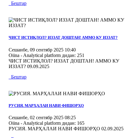
Бештар
MOD_JTCS_VIEW_ARTICLE_LINK
MOD_JTCS_VIEW_FULL_IMAGE
ЧИСТ ИСТИҚЛОЛ? ИЗЗАТ ДОШТАН! АММО КУ ИЗЗАТ?
Сешанбе, 09 сентябр 2025 10:40
Oiina - Analytical platform
дидан: 251
ЧИСТ ИСТИҚЛОЛ? ИЗЗАТ ДОШТАН! АММО КУ
ИЗЗАТ? 09.09.2025
Бештар
MOD_JTCS_VIEW_ARTICLE_LINK
MOD_JTCS_VIEW_FULL_IMAGE
РУСИЯ. МАРҲАЛАИ НАВИ ФИШОРҲО
Сешанбе, 02 сентябр 2025 08:25
Oiina - Analytical platform
дидан: 165
РУСИЯ. МАРҲАЛАИ НАВИ ФИШОРҲО 02.09.2025