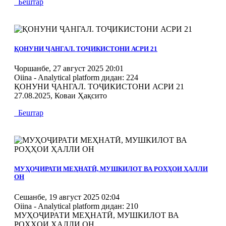
Бештар
MOD_JTCS_VIEW_ARTICLE_LINK
MOD_JTCS_VIEW_FULL_IMAGE
ҚОНУНИ ҶАНГАЛ. ТОҶИКИСТОНИ АСРИ 21
Чоршанбе, 27 август 2025 20:01
Oiina - Analytical platform
дидан: 224
ҚОНУНИ ҶАНГАЛ. ТОҶИКИСТОНИ АСРИ 21
27.08.2025, Коваи Ҳақсито
Бештар
MOD_JTCS_VIEW_ARTICLE_LINK
MOD_JTCS_VIEW_FULL_IMAGE
МУҲОҶИРАТИ МЕҲНАТӢ, МУШКИЛОТ ВА РОҲҲОИ ҲАЛЛИ
ОН
Сешанбе, 19 август 2025 02:04
Oiina - Analytical platform
дидан: 210
МУҲОҶИРАТИ МЕҲНАТӢ, МУШКИЛОТ ВА
РОҲҲОИ ҲАЛЛИ ОН