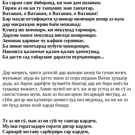
Ба сарам санг биборанд, ки ман дам назанам.
Гирям аз он ки ту танҳоиву ман танҳотар,
Ватанам, о Ватанам, о Ватанам, о Ватанам!
Бар маҳзи иттифоқоти ҳузновар инзиҷори шоир аз вазъ
дар мисраъҳои зерин баён мешавад:
Кушед ин замонаро, ки мекушад таронаро,
Даруни чашм мекушад нигоҳи шоиронаро.
Замонаи ҳаринае чу кафши серпинае,
Ба пинае намехарад нубуғи ҷовидонаро.
Накошта қаламчае қалам-қалам ҳамекунад,
Ба дасти сад табарзане дарахти пурҷавонаро...
Дар маҷмуъ, ҷанги дохилӣ дар ашъори шоир ба гунаи возеҳ
мунъакис шуда ва ҳатто эшон аз пора шудани Ватан ҳушдор
дода, ки барои дарёфти ҷузъиёти бештар дар ин бора ниёз ба
таҳқиқи вижаест. Аммо ҷолиб ин аст, ки агар устод аз як сӯ аз
сангистонии мулк, вале аз бесангарию бесарварӣ мегӯяд, аз
сӯйи дигар масъулиятро шомил худ низ медонад, на ин ки аз
ин буъд шона холӣ карда бошад:
Ту аз ин сӯ, ман аз он сӯй чу сангар кардем,
Мулки ғоратзадаро ғорати дигар кардем.
Сарварӣ хоставу сарбуриро сар кардем,