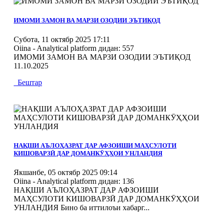
MOD_JTCS_VIEW_ARTICLE_LINK
MOD_JTCS_VIEW_FULL_IMAGE
ИМОМИ ЗАМОН ВА МАРЗИ ОЗОДИИ ЭЪТИҚОД
Субота, 11 октябр 2025 17:11
Oiina - Analytical platform
дидан: 557
ИМОМИ ЗАМОН ВА МАРЗИ ОЗОДИИ ЭЪТИҚОД
11.10.2025
Бештар
MOD_JTCS_VIEW_ARTICLE_LINK
MOD_JTCS_VIEW_FULL_IMAGE
НАҚШИ АЪЛОҲАЗРАТ ДАР АФЗОИШИ МАҲСУЛОТИ
КИШОВАРЗӢ ДАР ДОМАНКӮҲҲОИ УНЛАНДИЯ
Якшанбе, 05 октябр 2025 09:14
Oiina - Analytical platform
дидан: 136
НАҚШИ АЪЛОҲАЗРАТ ДАР АФЗОИШИ
МАҲСУЛОТИ КИШОВАРЗӢ ДАР ДОМАНКӮҲҲОИ
УНЛАНДИЯ Бино ба иттилоъи хабарг...