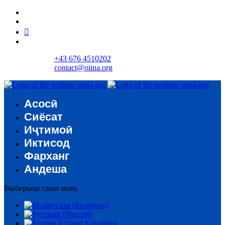
+43 676 4510202
contact@oiina.org
Асосӣ
Сиёсат
Иҷтимоӣ
Иктисод
Фарханг
Андеша
Выберыце сваю мову