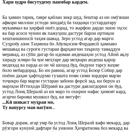
Хари худро бисутудему паямбар кардем.
Ба ҳамин тариқ, тавре қаблан зикр шуд, бештар аз ин омӯзиши
афкори миллии устоди зиндаёд ба таҳқиқи густардатару
мукаммал ва ҳирфаӣ ниёз дорад, то жарфои дарди эшон эҳсос
ва бар асоси чунин як пажуҳиш дастуре барои иртиқои
хештаншиносӣ таҳия шавад. Зеро устод агар дар марги
Суҳробу азои Таҳмина бо Абулқосим Фирдавсӣ ҳамнаво
мешавад ва суроғи густараи фарҳангию таъриху тамаддун
меравад, аз сӯйи дигар бо идомаи андешаҳои устод Айнӣ ақлу
хираду илмро ба ҷое меҳтаре дар меҳвари андеша қарор
медиҳад ва парда аз он чӣ шоҳид буд, бидуни тарсу ваҳме
боло мебардорад. Бо ин равиш, агар устод Бозор Собир дар
поёни даҳаи ҳафтодуми гузашта пояи сими хордори марзи
тоҷикро бар марзи густараи забони форсӣ зад, ки берун аз
марзҳои Иттиҳоди Шӯравӣ ва дастури давлатдории он буд,
устод Лоиқ Шералӣ аз ин марз то охирин нафас ҳимоят кард,
агарчи барояш мушкил буд, ки мегуфт:
...Кӣ шикаст муҳраи мо,
Ту напурсу ман нагӯям
...
Бовар дорам, агар умр ба устод Лоиқ Шералӣ вафо мекард, дар
рӯзгори кунунӣ дафтаре ба унвони Ҳиҷратнома боз мекард ва