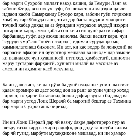
бар марги Суҳроби миллат навҳа кашид, ба Темури Ланг аз
забони Фирдавсӣ посух гуфт, бо шикастани марзҳои ҷаълӣ
иддаои касби Самарқанду Бухоро кард, забони гӯёи тоҷикони
хомӯшу саркӯбшуда гашт, то аз дар баста шудани мадориси
тоҷикӣ хабар диҳад ва аз буридани муҳраҳои аҷдодӣ изҳори
нигаронӣ кард, аммо қабл аз он ки аз ин дунё рахти сафар
барбандад, гуфт, дар азояш нанолем, балки васият кард, чун
“суруди умр”-аш “поён пазирад”, идомаи сурудашро мо,
ҳаммиллатонаш бихонем. Ин аст, ки кас водор ба лоиқхонӣ ва
баррасии афкори ин бузургвор мешавад ва ин ҳам дар замоне
ки падидаҳое чун худшиносӣ, иттиҳод, ҳамбастагӣ, шинохти
марзу густараи фарҳангӣ, ҳувияти миллӣ ва масоиле аз
амсоли ин аҳамият касб мекунанд.
Ба ин далел аст, ки дар рӯзи ба дунё омадани чунин шахсият
қалам оромиро аз даст хоҳад дод ва ранг аз хуни ҷигар хоҳад
гирифт, то ҳарчи битавонад болои дафтар зудтар бидавад ва
бар марги устод Лоиқ Шералӣ ба маротиб бештар аз Таҳмина
бар марги Суҳроб ашк бирезад.
Ин ки Лоиқ Шералӣ дар чӣ вазну баҳре дафотиреро пур аз
шеъру ғазал кард ва чиро радиф қарор доду таносуби калом
бар чӣ гузид, марбути муҳаққиқоне мешавад, ки ин ҳамаро