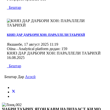
Бештар
MOD_JTCS_VIEW_ARTICLE_LINK
MOD_JTCS_VIEW_FULL_IMAGE
КНЯЗ ДАР ДАРБОРИ ХОН: ПАРАЛЛЕЛИ ТАЪРИХӢ
Якшанбе, 17 август 2025 11:19
Oiina - Analytical platform
дидан: 159
КНЯЗ ДАР ДАРБОРИ ХОН: ПАРАЛЛЕЛИ ТАЪРИХӢ
16.08.2025
Бештар
Бештар Дар
Асосӣ
ҶАБРИ ТАЪРИХ ЯГОН ҚАВМ НАДИДААСТ, КИ МО