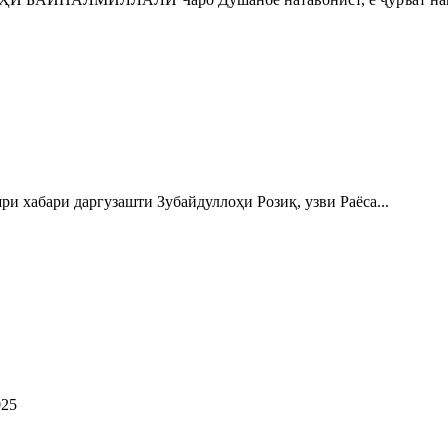
бари даргузашти Зубайдуллоҳи Розиқ, узви Раёса...
25