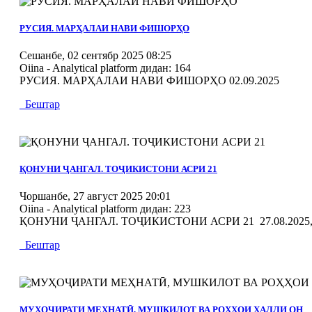
MOD_JTCS_VIEW_ARTICLE_LINK
MOD_JTCS_VIEW_FULL_IMAGE
РУСИЯ. МАРҲАЛАИ НАВИ ФИШОРҲО
Сешанбе, 02 сентябр 2025 08:25
Oiina - Analytical platform
дидан: 164
РУСИЯ. МАРҲАЛАИ НАВИ ФИШОРҲО 02.09.2025
Бештар
MOD_JTCS_VIEW_ARTICLE_LINK
MOD_JTCS_VIEW_FULL_IMAGE
ҚОНУНИ ҶАНГАЛ. ТОҶИКИСТОНИ АСРИ 21
Чоршанбе, 27 август 2025 20:01
Oiina - Analytical platform
дидан: 223
ҚОНУНИ ҶАНГАЛ. ТОҶИКИСТОНИ АСРИ 21 27.08.2025, 
Бештар
MOD_JTCS_VIEW_ARTICLE_LINK
MOD_JTCS_VIEW_FULL_IMAGE
МУҲОҶИРАТИ МЕҲНАТӢ, МУШКИЛОТ ВА РОҲҲОИ ҲАЛЛИ ОН