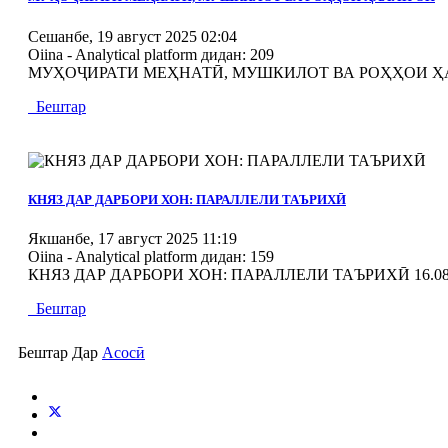
Сешанбе, 19 август 2025 02:04
Oiina - Analytical platform
дидан: 209
МУҲОҶИРАТИ МЕҲНАТӢ, МУШКИЛОТ ВА РОҲҲОИ Ҳ
Бештар
MOD_JTCS_VIEW_ARTICLE_LINK
MOD_JTCS_VIEW_FULL_IMAGE
КНЯЗ ДАР ДАРБОРИ ХОН: ПАРАЛЛЕЛИ ТАЪРИХӢ
Якшанбе, 17 август 2025 11:19
Oiina - Analytical platform
дидан: 159
КНЯЗ ДАР ДАРБОРИ ХОН: ПАРАЛЛЕЛИ ТАЪРИХӢ 16.08
Бештар
Бештар Дар
Асосӣ