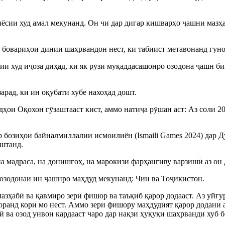
иёсии худ амал мекунанд. Он чи дар дигар кишварҳо ҷашни мазҳ
у бовариҳои динии шаҳрвандон нест, ки табиист метавонанд гу
ии худ иҷоза диҳад, ки як рӯзи муқаддасашонро озодона ҷашн би
рад, ки ин оқубати хубе нахоҳад дошт.
ҳодҳои Оқохон гӯзаштааст кист, аммо натиҷа рӯшан аст: Аз соли
озиҳои байналмиллалии исмоилиён (Ismaili Games 2024) дар Ду
оштанд.
на мадраса, на донишгоҳ, на марокизи фарҳангиву варзишӣ аз он 
 озодонаи ин ҷашнро маҳдуд мекунанд: Чин ва Тоҷикистон.
азҳабӣ ва қавмиро зери фишор ва таъқиб қарор додааст. Аз уйғ
 доранд кори мо нест. Аммо зери фишору маҳдудият қарор додани
 ва озод унвон кардааст чаро дар нақзи ҳуқуқи шаҳрванди хуб б