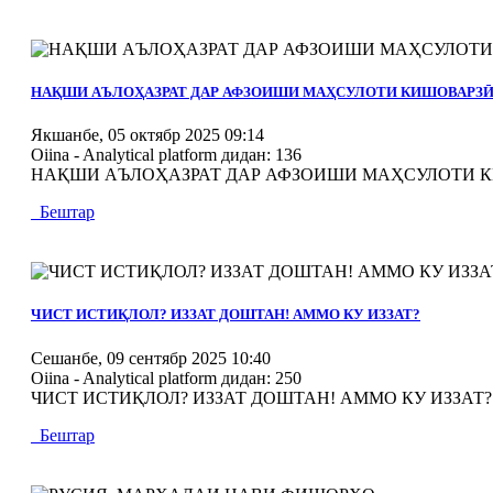
MOD_JTCS_VIEW_ARTICLE_LINK
MOD_JTCS_VIEW_FULL_IMAGE
НАҚШИ АЪЛОҲАЗРАТ ДАР АФЗОИШИ МАҲСУЛОТИ КИШОВАРЗ
Якшанбе, 05 октябр 2025 09:14
Oiina - Analytical platform
дидан: 136
НАҚШИ АЪЛОҲАЗРАТ ДАР АФЗОИШИ МАҲСУЛОТИ КИШО
Бештар
MOD_JTCS_VIEW_ARTICLE_LINK
MOD_JTCS_VIEW_FULL_IMAGE
ЧИСТ ИСТИҚЛОЛ? ИЗЗАТ ДОШТАН! АММО КУ ИЗЗАТ?
Сешанбе, 09 сентябр 2025 10:40
Oiina - Analytical platform
дидан: 250
ЧИСТ ИСТИҚЛОЛ? ИЗЗАТ ДОШТАН! АММО КУ ИЗЗАТ? 0
Бештар