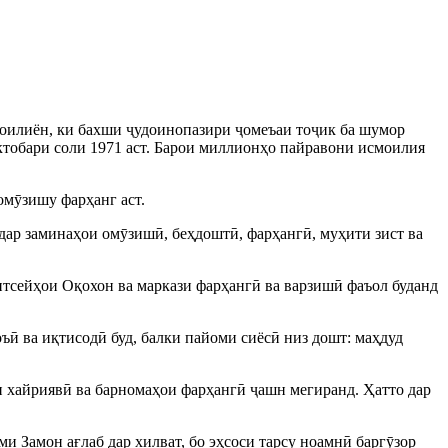
моилиён, ки бахши ҷудоинопазири ҷомеъаи тоҷик ба шумор
тобари соли 1971 аст. Барои миллионҳо пайравони исмоилия
омӯзишу фарҳанг аст.
дар заминаҳои омӯзишӣ, беҳдоштӣ, фарҳангӣ, муҳити зист ва
итсейҳои Оқохон ва маркази фарҳангӣ ва варзишӣ фаъол буданд
ъӣ ва иқтисодӣ буд, балки пайоми сиёсӣ низ дошт: маҳдуд
и хайриявӣ ва барномаҳои фарҳангӣ ҷашн мегиранд. Ҳатто дар
и Замон ағлаб дар хилват, бо эҳсоси тарсу ноамнӣ баргӯзор