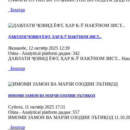
Бештар
MOD_JTCS_VIEW_ARTICLE_LINK
MOD_JTCS_VIEW_FULL_IMAGE
ДАВЛАТИ ҶОВИД ЁФТ, ҲАР К-Ӯ НАКӮНОМ ЗИСТ...
Якшанбе, 12 октябр 2025 12:39
Oiina - Analytical platform
дидан: 342
ДАВЛАТИ ҶОВИД ЁФТ, ҲАР К-Ӯ НАКӮНОМ ЗИСТ... Нашри ха
Бештар
MOD_JTCS_VIEW_ARTICLE_LINK
MOD_JTCS_VIEW_FULL_IMAGE
ИМОМИ ЗАМОН ВА МАРЗИ ОЗОДИИ ЭЪТИҚОД
Субота, 11 октябр 2025 17:11
Oiina - Analytical platform
дидан: 557
ИМОМИ ЗАМОН ВА МАРЗИ ОЗОДИИ ЭЪТИҚОД 11.10.20
Бештар