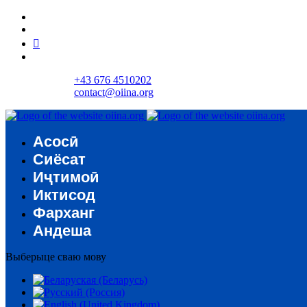
+43 676 4510202
contact@oiina.org
Асосӣ
Сиёсат
Иҷтимоӣ
Иктисод
Фарханг
Андеша
Выберыце сваю мову