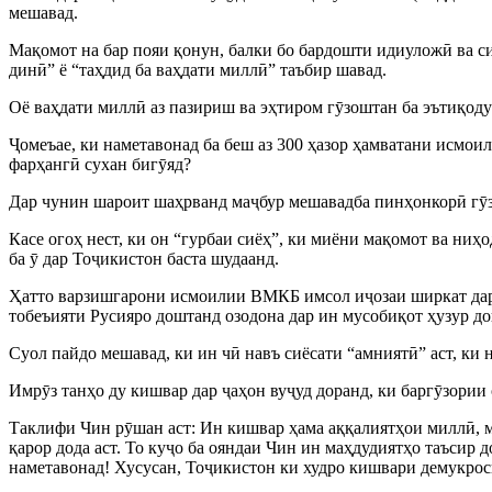
мешавад.
Мақомот на бар пояи қонун, балки бо бардошти идиуложӣ ва с
динӣ” ё “таҳдид ба ваҳдати миллӣ” таъбир шавад.
Оё ваҳдати миллӣ аз пазириш ва эҳтиром гӯзоштан ба эътиқод
Ҷомеъае, ки наметавонад ба беш аз 300 ҳазор ҳамватани исмоил
фарҳангӣ сухан бигӯяд?
Дар чунин шароит шаҳрванд маҷбур мешавадба пинҳонкорӣ гӯза
Касе огоҳ нест, ки он “гурбаи сиёҳ”, ки миёни мақомот ва ни
ба ӯ дар Тоҷикистон баста шудаанд.
Ҳатто варзишгарони исмоилии ВМКБ имсол иҷозаи ширкат дар б
тобеъияти Русияро доштанд озодона дар ин мусобиқот ҳузур д
Суол пайдо мешавад, ки ин чӣ навъ сиёсати “амниятӣ” аст, ки 
Имрӯз танҳо ду кишвар дар ҷаҳон вуҷуд доранд, ки баргӯзории
Таклифи Чин рӯшан аст: Ин кишвар ҳама аққалиятҳои миллӣ, м
қарор дода аст. То куҷо ба ояндаи Чин ин маҳдудиятҳо таъсир
наметавонад! Хусусан, Тоҷикистон ки худро кишвари демукросӣ