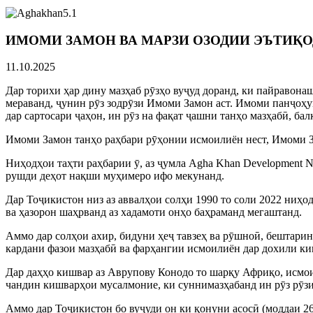
ИМОМИ ЗАМОН ВА МАРЗИ ОЗОДИИ ЭЪТИҚО
11.10.2025
Дар торихи ҳар дину мазҳаб рӯзҳо вуҷуд доранд, ки пайравон
мераванд, ҷунин рӯз зодрӯзи Имоми Замон аст. Имоми панҷоҳ
дар сартосари ҷаҳон, ин рӯз на фақат ҷашни танҳо мазҳабӣ, б
Имоми Замон танҳо раҳбари рӯҳонии исмоилиён нест, Имоми З
Ниҳодҳои таҳти раҳбарии ӯ, аз ҷумла Agha Khan Development N
рушди деҳот нақши муҳимеро ифо мекунанд.
Дар Тоҷикистон низ аз аввалҳои солҳи 1990 то соли 2022 ниҳ
ва ҳазорон шаҳрванд аз хадамоти онҳо баҳраманд мегаштанд.
Аммо дар солҳои ахир, бидуни ҳеҷ тавзеҳ ва рӯшноӣ, бештарин
кардани фазои мазҳабӣ ва фарҳангии исмоилиён дар дохили ки
Дар даҳҳо кишвар аз Аврупову Конодо то шарқу Африқо, исмои
чандин кишварҳои мусалмоние, ки суннимазҳабанд ин рӯз рӯзи
Аммо дар Тоҷикистон бо вуҷуди он ки қонуни асосӣ (моддаи 26