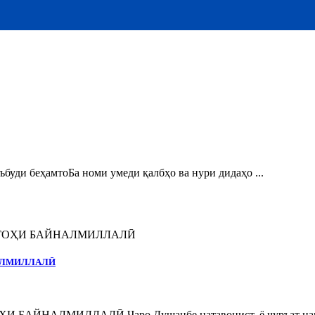
и беҳамтоБа номи умеди қалбҳо ва нури дидаҳо ...
НАЛМИЛЛАЛӢ
ЙНАЛМИЛЛАЛӢ Чаро Душанбе натавонист, ё ҷуръат нака