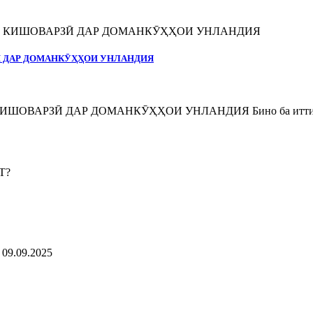
Ӣ ДАР ДОМАНКӮҲҲОИ УНЛАНДИЯ
ВАРЗӢ ДАР ДОМАНКӮҲҲОИ УНЛАНДИЯ Бино ба иттилоъи
9.09.2025