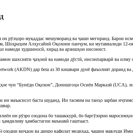
Д
аш он рӯзҳоро муқаддас мешуморанд ва ҷашн мегиранд. Барои ис
ум, Шоҳраҳим Алҳусайнӣ Оқохони панҷум, ки мутаввалиди 12-ок
алки намоди худшиносӣ, хирад ва арзишҳои инсонист.
амон шахсияти ҷаҳонӣ ва намоди дӯстӣ, инсонпарварӣ ва илму 
etwork (AKDN) дар беш аз 30 кишвари дунё фаъолият доранд ва 
одҳое чун “Бунёди Оқохон”, Донишгоҳи Осиёи Марказӣ (UCA), л
и ин маъасисот баста шуданд. Ин тасмим на танҳо зарбаи иҷтимо
швар.
лиён ин рӯзро озодона бо ташаккурӣ, бо баргӯзории маросимҳо
 ҳамдиливу ҳамбастагии маънавӣ гаштааст.
) озодии виҷдон ва динро кафолат медиҳад, ҷашни мавлуди Имом