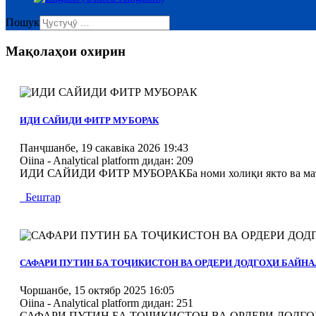
Пошук
Мақолаҳои охирин
MOD_JTCS_VIEW_ARTICLE_LINK
MOD_JTCS_VIEW_FULL_IMAGE
ИДИ САЙИДИ ФИТР МУБОРАК
Панҷшанбе, 19 сакавіка 2026 19:43
Oiina - Analytical platform
дидан: 209
ИДИ САЙИДИ ФИТР МУБОРАКБа номи холиқи якто ва маъбуд
Бештар
MOD_JTCS_VIEW_ARTICLE_LINK
MOD_JTCS_VIEW_FULL_IMAGE
САФАРИ ПУТИН БА ТОҶИКИСТОН ВА ОРДЕРИ ДОДГОҲИ БАЙ
Чоршанбе, 15 октябр 2025 16:05
Oiina - Analytical platform
дидан: 251
САФАРИ ПУТИН БА ТОҶИКИСТОН ВА ОРДЕРИ ДОДГОҲИ БА