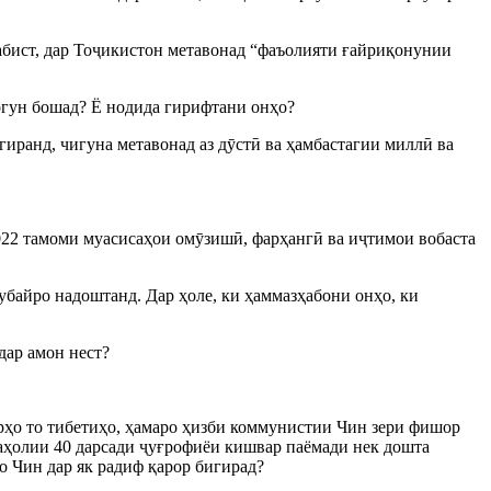
абист, дар Тоҷикистон метавонад “фаъолияти ғайриқонунии
ногун бошад? Ё нодида гирифтани онҳо?
гиранд, чигуна метавонад аз дӯстӣ ва ҳамбастагии миллӣ ва
 2022 тамоми муасисаҳои омӯзишӣ, фарҳангӣ ва иҷтимои вобаста
байро надоштанд. Дар ҳоле, ки ҳаммазҳабони онҳо, ки
дар амон нест?
урҳо то тибетиҳо, ҳамаро ҳизби коммунистии Чин зери фишор
 аҳолии 40 дарсади ҷуғрофиёи кишвар паёмади нек дошта
о Чин дар як радиф қарор бигирад?