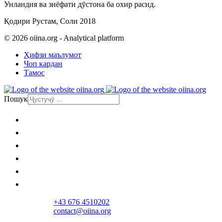
Унландия ва зиёфати дӯстона ба охир расид.
Қодири Рустам, Соли 2018
© 2026 oiina.org - Analytical platform
Ҳифзи маълумот
Чоп кардан
Тамос
Пошук
Асосӣ
Сиёсат
Иҷтимоӣ
Иктисод
Фарханг
Андеша
+43 676 4510202
contact@oiina.org