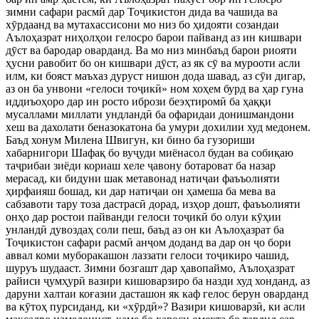
зимни сафари расмӣ дар Тоҷикистон дида ва чашида ва
хӯрдаанд ва мутахассисони мо низ бо ҳидояти созандаи
Аълоҳазрат ниҳолҳои гелосро барои пайванд аз ин кишвари
дӯст ва бародар оварданд. Ва мо низ минбаъд барои риояти
ҳусни равобит бо он кишвари дӯст, аз як сӯ ва мурооти асли
илм, ки бояст маъхаз дуруст нишон дода шавад, аз сӯи дигар,
аз он ба унвони «гелоси тоҷикӣ» ном хоҳем бурд ва ҳар гуна
иддиъоҳоро дар ин росто ибрози беэҳтиромӣ ба ҳаққи
мусаллами миллати ундландӣ ба офаридаи донишмандони
хеш ва дахолати беназокатона ба умури дохилии худ медонем.
Баъд хонум Милена Швигун, ки бино ба гузориши
хабарнигори Шафақ бо вуҷуди миёнасол будан ва собиқаю
таҷрибаи зиёди кориаш хеле ҷавону ботароват ба назар
мерасад, ки бидуни шак метавонад натиҷаи фаъъолияти
ҳирфаияш бошад, ки дар натиҷаи он ҳамеша ба мева ва
сабзавоти тару тоза дастрасӣ дорад, изҳор дошт, фаъъолияти
онҳо дар ростои пайванди гелоси тоҷикӣ бо олуи кӯҳии
унландӣ дувоздаҳ соли пеш, баъд аз он ки Аълоҳазрат ба
Тоҷикистон сафари расмӣ анҷом доданд ва дар он ҷо бори
аввал коми муборакашон лаззати гелоси тоҷикиро чашид,
шуруъ шудааст. Зимни бозгашт дар ҳавопаймо, Аълоҳазрат
райиси ҷумҳурӣ вазири кишоварзиро ба назди худ хонданд, аз
даруни халтаи коғазии дасташон як каф гелос берун оварданд
ва кӯтоҳ пурсиданд, ки «хӯрдӣ»? Вазири кишоварзӣ, ки асли