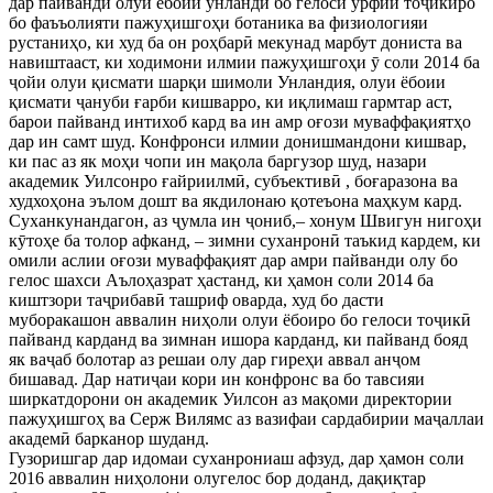
дар пайванди олуи ёбоии унландӣ бо гелоси урфии тоҷикиро
бо фаъъолияти пажуҳишгоҳи ботаника ва физиологияи
рустаниҳо, ки худ ба он роҳбарӣ мекунад марбут дониста ва
навиштааст, ки ходимони илмии пажуҳишгоҳи ӯ соли 2014 ба
ҷойи олуи қисмати шарқи шимоли Унландия, олуи ёбоии
қисмати ҷануби ғарби кишварро, ки иқлимаш гармтар аст,
барои пайванд интихоб кард ва ин амр оғози муваффақиятҳо
дар ин самт шуд. Конфронси илмии донишмандони кишвар,
ки пас аз як моҳи чопи ин мақола баргузор шуд, назари
академик Уилсонро ғайриилмӣ, субъективӣ , боғаразона ва
худхоҳона эълом дошт ва якдилонаю қотеъона маҳкум кард.
Суханкунандагон, аз ҷумла ин ҷониб,– хонум Швигун нигоҳи
кӯтоҳе ба толор афканд, – зимни суханронӣ таъкид кардем, ки
омили аслии оғози муваффақият дар амри пайванди олу бо
гелос шахси Аълоҳазрат ҳастанд, ки ҳамон соли 2014 ба
киштзори таҷрибавӣ ташриф оварда, худ бо дасти
муборакашон аввалин ниҳоли олуи ёбоиро бо гелоси тоҷикӣ
пайванд карданд ва зимнан ишора карданд, ки пайванд бояд
як ваҷаб болотар аз решаи олу дар гиреҳи аввал анҷом
бишавад. Дар натиҷаи кори ин конфронс ва бо тавсияи
ширкатдорони он академик Уилсон аз мақоми директории
пажуҳишгоҳ ва Серж Вилямс аз вазифаи сардабирии маҷаллаи
академӣ барканор шуданд.
Гузоришгар дар идомаи суханрониаш афзуд, дар ҳамон соли
2016 аввалин ниҳолони олугелос бор доданд, дақиқтар