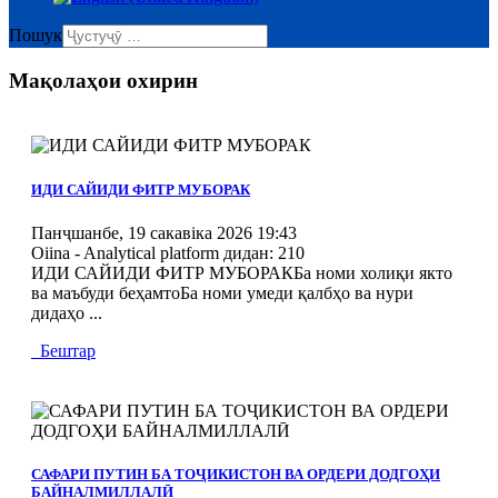
Пошук
Мақолаҳои охирин
MOD_JTCS_VIEW_ARTICLE_LINK
MOD_JTCS_VIEW_FULL_IMAGE
ИДИ САЙИДИ ФИТР МУБОРАК
Панҷшанбе, 19 сакавіка 2026 19:43
Oiina - Analytical platform
дидан: 210
ИДИ САЙИДИ ФИТР МУБОРАКБа номи холиқи якто
ва маъбуди беҳамтоБа номи умеди қалбҳо ва нури
дидаҳо ...
Бештар
MOD_JTCS_VIEW_ARTICLE_LINK
MOD_JTCS_VIEW_FULL_IMAGE
САФАРИ ПУТИН БА ТОҶИКИСТОН ВА ОРДЕРИ ДОДГОҲИ
БАЙНАЛМИЛЛАЛӢ