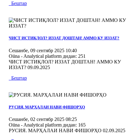
Бештар
MOD_JTCS_VIEW_ARTICLE_LINK
MOD_JTCS_VIEW_FULL_IMAGE
ЧИСТ ИСТИҚЛОЛ? ИЗЗАТ ДОШТАН! АММО КУ ИЗЗАТ?
Сешанбе, 09 сентябр 2025 10:40
Oiina - Analytical platform
дидан: 251
ЧИСТ ИСТИҚЛОЛ? ИЗЗАТ ДОШТАН! АММО КУ
ИЗЗАТ? 09.09.2025
Бештар
MOD_JTCS_VIEW_ARTICLE_LINK
MOD_JTCS_VIEW_FULL_IMAGE
РУСИЯ. МАРҲАЛАИ НАВИ ФИШОРҲО
Сешанбе, 02 сентябр 2025 08:25
Oiina - Analytical platform
дидан: 165
РУСИЯ. МАРҲАЛАИ НАВИ ФИШОРҲО 02.09.2025