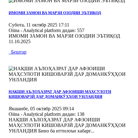
MOD_JTCS_VIEW_ARTICLE_LINK
MOD_JTCS_VIEW_FULL_IMAGE
ИМОМИ ЗАМОН ВА МАРЗИ ОЗОДИИ ЭЪТИҚОД
Субота, 11 октябр 2025 17:11
Oiina - Analytical platform
дидан: 557
ИМОМИ ЗАМОН ВА МАРЗИ ОЗОДИИ ЭЪТИҚОД
11.10.2025
Бештар
MOD_JTCS_VIEW_ARTICLE_LINK
MOD_JTCS_VIEW_FULL_IMAGE
НАҚШИ АЪЛОҲАЗРАТ ДАР АФЗОИШИ МАҲСУЛОТИ
КИШОВАРЗӢ ДАР ДОМАНКӮҲҲОИ УНЛАНДИЯ
Якшанбе, 05 октябр 2025 09:14
Oiina - Analytical platform
дидан: 138
НАҚШИ АЪЛОҲАЗРАТ ДАР АФЗОИШИ
МАҲСУЛОТИ КИШОВАРЗӢ ДАР ДОМАНКӮҲҲОИ
УНЛАНДИЯ Бино ба иттилоъи хабарг...