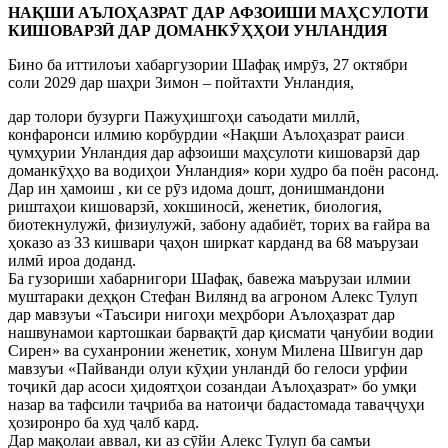
НАҚШИ АЪЛОҲАЗРАТ ДАР АФЗОИШИ МАҲСУЛОТИ
КИШОВАРЗӢ ДАР ДОМАНКӮҲҲОИ УНЛАНДИЯ
Бино ба иттилоъи хабаргузории Шафақ имрӯз, 27 октябри
соли 2029 дар шаҳри Зимон – пойтахти Унландия,
дар толори бузурги Пажуҳишгоҳи саъодати миллӣ,
конфаронси илмию корбурдии «Нақши Аълоҳазрат раиси
ҷумҳурии Унландия дар афзоиши маҳсулоти кишоварзӣ дар
доманкӯҳҳо ва водиҳои Унландия» кори худро ба поён расонд.
Дар ин ҳамоиш , ки се рӯз идома дошт, донишмандони
риштаҳои кишоварзӣ, хокшиносӣ, женетик, биология,
биотекнулужӣ, физиулужӣ, забону адабиёт, торих ва ғайра ва
ҳоказо аз 33 кишвари ҷаҳон ширкат карданд ва 68 маърузаи
илмӣ ироа доданд.
Ба гузориши хабарнигори Шафақ, бавежа маърузаи илмии
муштараки деҳқон Стефан Вилянд ва агроном Алекс Тулуп
дар мавзуъи «Таъсири нигоҳи меҳрбори Аълоҳазрат дар
нашвунамои картошкаи барвақтӣ дар қисмати ҷанубии водии
Сирен» ва суханронии женетик, хонум Милена Швигун дар
мавзуъи «Пайванди олуи кӯҳии унландӣ бо гелоси урфии
тоҷикӣ дар асоси ҳидоятҳои созандаи Аълоҳазрат» бо умқи
назар ва тафсили таҷриба ва натоиҷи бадастомада таваҷҷуҳи
ҳозиронро ба худ ҷалб кард.
Дар мақолаи аввал, ки аз сӯйи Алекс Тулуп ба самъи