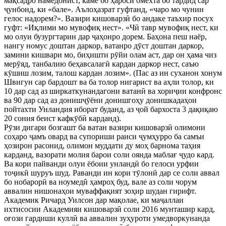
мақсадро намедонист, каме бо ҳароси омехта бо тардид сар
ҷунбонд, ки «бале». Аълоҳазрат гуфтанд, «чаро мо чунин
гелос надорем?». Вазири кишоварзӣ бо андаке таъхир посух
гуфт: «Иқлими мо мувофиқ нест». «Чӣ тавр мувофиқ нест, ки
мо олуи бузургтарин дар ҷаҳонро дорем. Баҳона пеш наёр,
нангу номус доштан даркор, ватанро дӯст доштан даркор,
замини кишвари мо, биҳишти рӯйи олам аст, дар он ҳама чиз
мерӯяд, танбалию беҳавсалагӣ кардан даркор нест, саъю
кӯшиш лозим, талош кардан лозим». (Пас аз ин суханон хонум
Швигун сар бардошт ва ба толор нигарист ва аҳли толор, ки
10 дар сад аз ширкаткунандагони ватанӣ ва хориҷии конфронс
ва 90 дар сад аз донишҷӯёни донишгоҳу донишкадаҳои
пойтахти Унландия иборат буданд, аз ҷой бархоста 3 дақиқаю
20 сония беист кафкӯбӣ карданд).
Рӯзи дигари бозгашт ба ватан вазири кишоварзӣ олимони
соҳаро ҷамъ овард ва супориши раиси ҷумҳурро ба самъи
ҳозирон расонид, олимон муддати ду моҳ барнома таҳия
карданд, вазорати молия барои соли оянда маблағ ҷудо кард.
Ва кори пайванди олуи ёбоии унландӣ бо гелоси урфии
тоҷикӣ шуруъ шуд. Раванди ин кори тӯлонӣ дар се соли аввал
бо нобарорӣ ва ноумедӣ ҳамроҳ буд, вале аз соли чорум
аввалин нишонаҳои муваффақият зоҳир шудан гирифт.
Академик Ричард Уилсон дар мақолае, ки маҷаллаи
ихтисосии Академияи кишоварзӣ соли 2016 мунташир кард,
оғози гардиши куллӣ ва аввалин зуҳуроти умедворкунанда