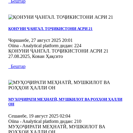
Бештар
MOD_JTCS_VIEW_ARTICLE_LINK
MOD_JTCS_VIEW_FULL_IMAGE
ҚОНУНИ ҶАНГАЛ. ТОҶИКИСТОНИ АСРИ 21
Чоршанбе, 27 август 2025 20:01
Oiina - Analytical platform
дидан: 224
ҚОНУНИ ҶАНГАЛ. ТОҶИКИСТОНИ АСРИ 21
27.08.2025, Коваи Ҳақсито
Бештар
MOD_JTCS_VIEW_ARTICLE_LINK
MOD_JTCS_VIEW_FULL_IMAGE
МУҲОҶИРАТИ МЕҲНАТӢ, МУШКИЛОТ ВА РОҲҲОИ ҲАЛЛИ
ОН
Сешанбе, 19 август 2025 02:04
Oiina - Analytical platform
дидан: 210
МУҲОҶИРАТИ МЕҲНАТӢ, МУШКИЛОТ ВА
РОҲҲОИ ҲАЛЛИ ОН