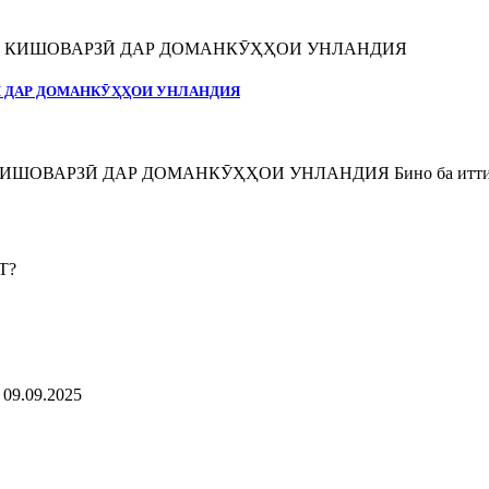
Ӣ ДАР ДОМАНКӮҲҲОИ УНЛАНДИЯ
ВАРЗӢ ДАР ДОМАНКӮҲҲОИ УНЛАНДИЯ Бино ба иттилоъи
9.09.2025