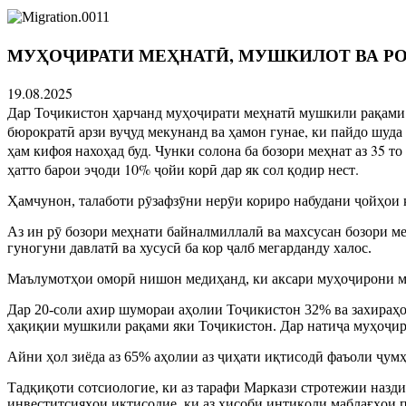
МУҲОҶИРАТИ МЕҲНАТӢ, МУШКИЛОТ ВА Р
19.08.2025
Дар Тоҷикистон ҳарчанд муҳоҷирати меҳнатӣ мушкили рақами ав
бюрократӣ арзи вуҷуд мекунанд ва ҳамон гунае, ки пайдо шуда 
ҳам кифоя нахоҳад буд. Чунки солона ба бозори меҳнат аз 35 т
ҳатто барои эҷоди 10% ҷойи корӣ дар як сол қодир нест.
Ҳамчунон, талаботи рӯзафзӯни нерӯи кориро набудани ҷойҳои к
Аз ин рӯ бозори меҳнати байналмиллалӣ ва махсусан бозори м
гуногуни давлатӣ ва хусусӣ ба кор ҷалб мегарданду халос.
Маълумотҳои оморӣ нишон медиҳанд, ки аксари муҳоҷирони меҳ
Дар 20-соли ахир шумораи аҳолии Тоҷикистон 32% ва захираҳо
ҳақиқии мушкили рақами яки Тоҷикистон. Дар натиҷа муҳоҷира
Айни ҳол зиёда аз 65% аҳолии аз ҷиҳати иқтисодӣ фаъоли ҷум
Тадқиқоти сотсиологие, ки аз тарафи Маркази стротежии назд
инвеститсияҳои иқтисодие, ки аз ҳисоби интиқоли маблағҳои 