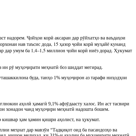
ст надорем. Ҷойҳои корӣ аксаран дар рӯйхатҳо ва ваъдаҳои
орхонаи нав таъсис дода, 15 ҳазор ҷойи корӣ муҳайё кунанд
ар дар умум ба 1,4–1,5 миллион ҷойи корӣ ниёз дорад. Ҳукумат
аз ин рӯ муҳоҷирати меҳнатӣ боз шиддат мегирад.
муташаккилона буда, танҳо 1% муҳоҷирон аз тарафи ниҳодҳои
ғлнокии аҳолӣ ҳамагӣ 9,1% афзӯдаасту халос. Ин аст тасвири
з он хонадон чанд муҳоҷири меҳнатӣ надошта бошем.
р кишвар ҳам ҳамин қишри аҳолист, на ҳукумат.
лии меҳнат дар мавзӯи “Тадқиқот оид ба пасандозҳо ва
анд, нишон медиҳад, ки 31%-и аҳолии ба муҳоҷирати меҳнатӣ