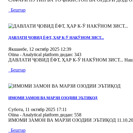
Бештар
MOD_JTCS_VIEW_ARTICLE_LINK
MOD_JTCS_VIEW_FULL_IMAGE
ДАВЛАТИ ҶОВИД ЁФТ, ҲАР К-Ӯ НАКӮНОМ ЗИСТ...
Якшанбе, 12 октябр 2025 12:39
Oiina - Analytical platform
дидан: 343
ДАВЛАТИ ҶОВИД ЁФТ, ҲАР К-Ӯ НАКӮНОМ ЗИСТ... Нашри ха
Бештар
MOD_JTCS_VIEW_ARTICLE_LINK
MOD_JTCS_VIEW_FULL_IMAGE
ИМОМИ ЗАМОН ВА МАРЗИ ОЗОДИИ ЭЪТИҚОД
Субота, 11 октябр 2025 17:11
Oiina - Analytical platform
дидан: 558
ИМОМИ ЗАМОН ВА МАРЗИ ОЗОДИИ ЭЪТИҚОД 11.10.20
Бештар