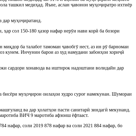
 сола ташкил медиҳад. Яъне, аслан ҷавонон муҳоҷиратро ихтиёр
а дар муҳоҷиратанд.
 ҳар сол 150-180 ҳазор нафар нерӯи нави корӣ ба бозори
 миқдор ба талабот тамоман ҷавобгӯ нест, аз ин рӯ барномаи
ғоз кунем. Инчунин барои аз худ намудани забонҳои хориҷӣ
оки сардори хонавода ва иштирок надоштани волидайн дар
а бисёри муҳоҷирон оилаҳои худро суроғ намекунан. Шумораи
машғуланд ва дар ҳолатҳои пасти санитарӣ зиндагӣ мекунанд.
 маротиба ВИЧ 9 маротиба афзоиш ёфтааст.
84 нафар, соли 2019 878 нафар ва соли 2021 884 нафар, бо