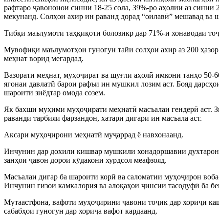
рафтаро ҷавононои синни 18-25 сола, 39%-ро аҳолии аз синни 
мекунанд. Солҳои ахир ин раванд дорад “оилавӣ” мешавад ва 
Тибқи маълумоти таҳқиқоти болозикр дар 71%-и хонаводаи тоҷи
Мувофиқи маълумотҳои гуногун тайи солҳои ахир аз 200 ҳазор т
меҳнат ворид мегардад.
Вазорати меҳнат, муҳоҷират ва шуғли аҳолӣ имкони танҳо 50-60
ягонаи давлатӣ барои рафъи ин мушкил лозим аст. Бояд дарсҳои
шароити зиёдтар омода созем.
Як бахши муҳими муҳоҷирати меҳнатӣ масъалаи гендерӣ аст. З
раванди тарбияи фарзандон, хатари дигари ин масъала аст.
Аксари муҳоҷирони меҳнатӣ муҷаррад ё навхонаанд.
Инчунин дар дохили кишвар мушкили хонадоршавии духтарони 
занҳои ҷавон дорои кӯдакони хурдсол меафзояд.
Масъалаи дигар ба шароити корӣ ва саломатии муҳоҷирон вобас
Инчунин ғизои камкалория ва алоқаҳои ҷинсии тасодуфӣ ба бе
Мутаастфона, вафоти муҳоҷирини ҷавони тоҷик дар хориҷи кашва
сабабҳои гуногун дар хориҷа вафот кардаанд.