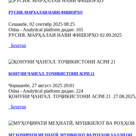
MOD_JTCS_VIEW_ARTICLE_LINK
MOD_JTCS_VIEW_FULL_IMAGE
РУСИЯ. МАРҲАЛАИ НАВИ ФИШОРҲО
Сешанбе, 02 сентябр 2025 08:25
Oiina - Analytical platform
дидан: 165
РУСИЯ. МАРҲАЛАИ НАВИ ФИШОРҲО 02.09.2025
Бештар
MOD_JTCS_VIEW_ARTICLE_LINK
MOD_JTCS_VIEW_FULL_IMAGE
ҚОНУНИ ҶАНГАЛ. ТОҶИКИСТОНИ АСРИ 21
Чоршанбе, 27 август 2025 20:01
Oiina - Analytical platform
дидан: 224
ҚОНУНИ ҶАНГАЛ. ТОҶИКИСТОНИ АСРИ 21 27.08.2025, 
Бештар
MOD_JTCS_VIEW_ARTICLE_LINK
MOD_JTCS_VIEW_FULL_IMAGE
МУҲОҶИРАТИ МЕҲНАТӢ, МУШКИЛОТ ВА РОҲҲОИ ҲАЛЛИ ОН