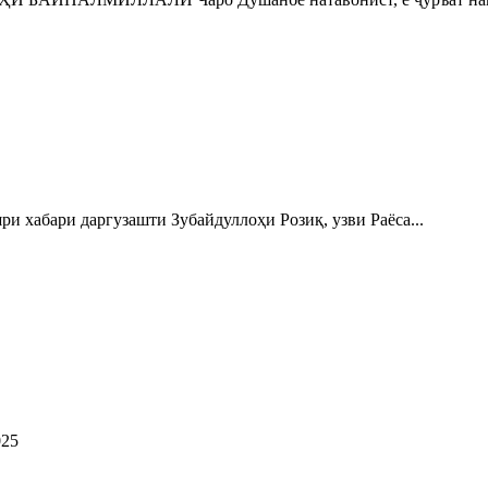
бари даргузашти Зубайдуллоҳи Розиқ, узви Раёса...
25