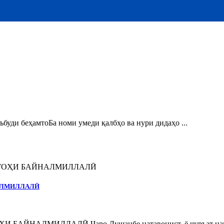
и беҳамтоБа номи умеди қалбҳо ва нури дидаҳо ...
НАЛМИЛЛАЛӢ
ЙНАЛМИЛЛАЛӢ Чаро Душанбе натавонист, ё ҷуръат нака