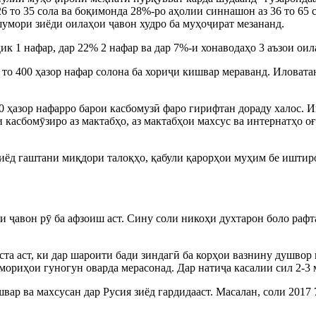
26 то 35 сола ва боқимонда 28%-ро аҳолии синнашон аз 36 то 65
шумори зиёди оилаҳои ҷавон худро ба муҳоҷират мезананд.
к 1 нафар, дар 22% 2 нафар ва дар 7%-и хонаводаҳо 3 аъзои оил
о 400 ҳазор нафар солона ба хориҷи кишвар мераванд. Иловатан,
 ҳазор нафарро барои касбомузӣ фаро гирифтан дораду халос. Ин
 касбомӯзиро аз мактабҳо, аз мактабҳои махсус ва интернатҳо о
иёд гаштани миқдори талоқҳо, қабули қарорҳои муҳим бе иштир
ҷавон рӯ ба афзоиш аст. Сину соли никоҳи духтарон боло рафт
та аст, ки дар шароити бади зиндагӣ ба корҳои вазнину душвор 
мориҳои гуногун оварда мерасонад. Дар натиҷа касалии сил 2-3
р ва махсусан дар Русия зиёд гардидааст. Масалан, соли 2017 7