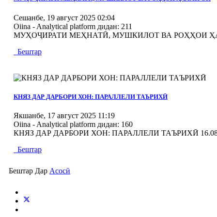
Сешанбе, 19 август 2025 02:04
Oiina - Analytical platform
дидан: 211
МУҲОҶИРАТИ МЕҲНАТӢ, МУШКИЛОТ ВА РОҲҲОИ Ҳ
Бештар
MOD_JTCS_VIEW_ARTICLE_LINK
MOD_JTCS_VIEW_FULL_IMAGE
КНЯЗ ДАР ДАРБОРИ ХОН: ПАРАЛЛЕЛИ ТАЪРИХӢ
Якшанбе, 17 август 2025 11:19
Oiina - Analytical platform
дидан: 160
КНЯЗ ДАР ДАРБОРИ ХОН: ПАРАЛЛЕЛИ ТАЪРИХӢ 16.08
Бештар
Бештар Дар
Асосӣ