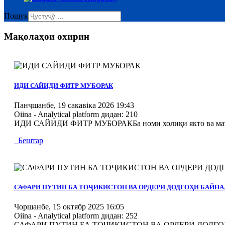
Пошук
Мақолаҳои охирин
MOD_JTCS_VIEW_ARTICLE_LINK
MOD_JTCS_VIEW_FULL_IMAGE
ИДИ САЙИДИ ФИТР МУБОРАК
Панҷшанбе, 19 сакавіка 2026 19:43
Oiina - Analytical platform
дидан: 210
ИДИ САЙИДИ ФИТР МУБОРАКБа номи холиқи якто ва маъбуд
Бештар
MOD_JTCS_VIEW_ARTICLE_LINK
MOD_JTCS_VIEW_FULL_IMAGE
САФАРИ ПУТИН БА ТОҶИКИСТОН ВА ОРДЕРИ ДОДГОҲИ БАЙ
Чоршанбе, 15 октябр 2025 16:05
Oiina - Analytical platform
дидан: 252
САФАРИ ПУТИН БА ТОҶИКИСТОН ВА ОРДЕРИ ДОДГОҲИ БА