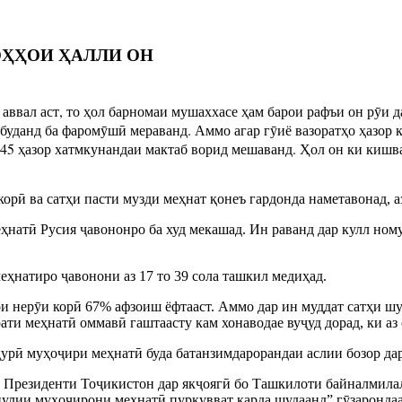
ОҲҲОИ ҲАЛЛИ ОН
вал аст, то ҳол барномаи мушаххасе ҳам барои рафъи он рӯи да
буданд ба фаромӯшӣ мераванд. Аммо агар гӯиё вазоратҳо ҳазор к
о 45 ҳазор хатмкунандаи мактаб ворид мешаванд. Ҳол он ки кишв
орӣ ва сатҳи пасти музди меҳнат қонеъ гардонда наметавонад, 
еҳнатӣ Русия ҷавононро ба худ мекашад. Ин раванд дар кулл но
натиро ҷавонони аз 17 то 39 сола ташкил медиҳад.
и нерӯи корӣ 67% афзоиш ёфтааст. Аммо дар ин муддат сатҳи шу
ти меҳнатӣ оммавӣ гаштаасту кам хонаводае вуҷуд дорад, ки а
ҳурӣ муҳоҷири меҳнатӣ буда батанзимдарорандаи аслии бозор да
и Президенти Тоҷикистон дар якҷоягӣ бо Ташкилоти байналмилал
пулии муҳоҷирони меҳнатӣ пурқувват карда шудаанд” гӯзаронда