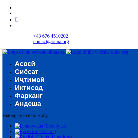
+43 676 4510202
contact@oiina.org
Асосӣ
Сиёсат
Иҷтимоӣ
Иктисод
Фарханг
Андеша
Выберыце сваю мову