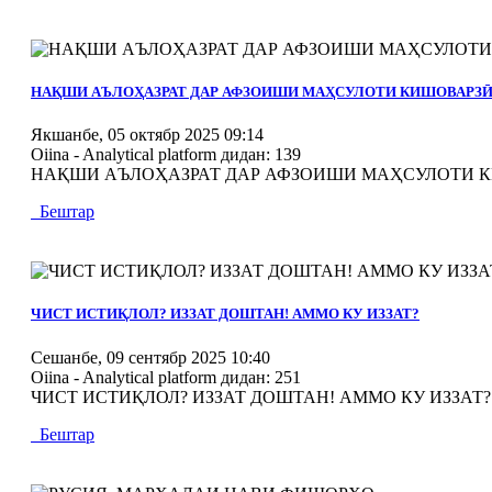
MOD_JTCS_VIEW_ARTICLE_LINK
MOD_JTCS_VIEW_FULL_IMAGE
НАҚШИ АЪЛОҲАЗРАТ ДАР АФЗОИШИ МАҲСУЛОТИ КИШОВАРЗ
Якшанбе, 05 октябр 2025 09:14
Oiina - Analytical platform
дидан: 139
НАҚШИ АЪЛОҲАЗРАТ ДАР АФЗОИШИ МАҲСУЛОТИ КИШО
Бештар
MOD_JTCS_VIEW_ARTICLE_LINK
MOD_JTCS_VIEW_FULL_IMAGE
ЧИСТ ИСТИҚЛОЛ? ИЗЗАТ ДОШТАН! АММО КУ ИЗЗАТ?
Сешанбе, 09 сентябр 2025 10:40
Oiina - Analytical platform
дидан: 251
ЧИСТ ИСТИҚЛОЛ? ИЗЗАТ ДОШТАН! АММО КУ ИЗЗАТ? 0
Бештар