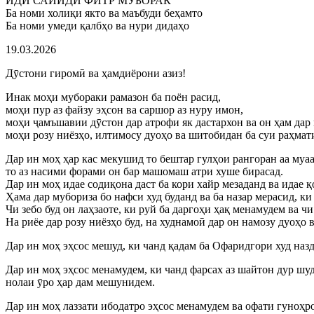
ИДИ САЙИДИ ФИТР МУБОРАК
Ба номи холиқи якто ва маъбуди беҳамто
Ба номи умеди қалбҳо ва нури дидаҳо
19.03.2026
Дӯстони гиромӣ ва ҳамдиёрони азиз!
Инак моҳи мубораки рамазон ба поён расид,
моҳи пур аз файзу эҳсон ва саршор аз нуру имон,
моҳи ҷамъшавии дӯстон дар атрофи як дастархон ва он ҳам да
моҳи розу ниёзҳо, илтимосу дуоҳо ва шитобидан ба суи раҳмат
Дар ин моҳ ҳар кас мекушид то бештар гулҳои рангоран аа муаа
то аз насими форами он бар машомаш атри хуше бирасад.
Дар ин моҳ идае содиқона даст ба кори хайр мезаданд ва идае 
Ҳама дар мубориза бо нафси худ буданд ва ба назар мерасид, ки
Чи зебо буд он лаҳзаоте, ки руй ба даргоҳи ҳақ менамудем ва ч
На риёе дар розу ниёзҳо буд, на худнамоӣ дар он намозу дуоҳо в
Дар ин моҳ эҳсос мешуд, ки чанд қадам ба Офаридгори худ наз
Дар ин моҳ эҳсос менамудем, ки чанд фарсах аз шайтон дур шуд
нолаи ӯро ҳар дам мешунидем.
Дар ин моҳ лаззати ибодатро эҳсос менамудем ва офати гуноҳр