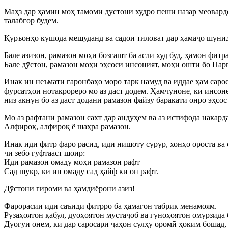
Маҳз дар ҳамин моҳ тамоми дустони худро пеши назар меовард
талабгор будем.
Қуръонҳо кушода мешуданд ва садои тиловат дар ҳамаҷо шунида
Бале азизон, рамазон моҳи бозгашт ба асли худ буд, ҳамон фит
Бале дӯстон, рамазон моҳи эҳсоси инсоният, моҳи оштӣ бо Парва
Инак ин неъмати гаронбаҳо моро тарк намуд ва иддае ҳам сарос
фурсатҳои нотакрореро мо аз даст додем. Ҳамчуноне, ки инсоне п
низ акнун бо аз даст додани рамазон файзу баракати онро эҳсос
Мо аз рафтани рамазон сахт дар андуҳем ва аз истифода накард
Алфироқ, алфироқ ё шаҳра рамазон.
Инак иди фитр фаро расид, иди нишоту сурур, хонҳо ороста ва 
чи зебо гуфтааст шоир:
Иди рамазон омаду моҳи рамазон рафт
Сад шукр, ки ин омаду сад ҳайф ки он рафт.
Дӯстони гиромӣ ва ҳамдиёрони азиз!
Фарорасии иди саъиди фитрро ба ҳамагон табрик менамоям.
Рӯзаҳоятон қабул, дуоҳоятон мустаҷоб ва гуноҳоятон омурзида 
Дуогуи онем, ки дар саросари ҷаҳон сулҳу оромӣ ҳоким бошад, 