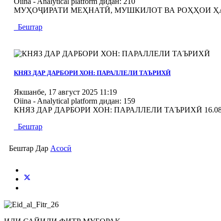
Oiina - Analytical platform
дидан: 210
МУҲОҶИРАТИ МЕҲНАТӢ, МУШКИЛОТ ВА РОҲҲОИ Ҳ
Бештар
MOD_JTCS_VIEW_ARTICLE_LINK
MOD_JTCS_VIEW_FULL_IMAGE
КНЯЗ ДАР ДАРБОРИ ХОН: ПАРАЛЛЕЛИ ТАЪРИХӢ
Якшанбе, 17 август 2025 11:19
Oiina - Analytical platform
дидан: 159
КНЯЗ ДАР ДАРБОРИ ХОН: ПАРАЛЛЕЛИ ТАЪРИХӢ 16.08
Бештар
Бештар Дар
Асосӣ