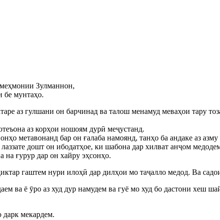
р меҳмонии Зулманнон,
и бе мунтаҳо.
таре аз гулшани он барчинад ва талош менамуд меваҳои тару тоза
қотеъона аз корҳои ношоям дурӣ меҷустанд.
 онҳо метавонанд бар он ғалаба намоянд, танҳо ба андаке аз азм
и лаззате дошт он ибодатҳое, ки шабона дар хилват анҷом медодем
а на ғурур дар он хайру эҳсонҳо.
диктар гаштем нури илоҳӣ дар дилҳои мо таҷалло медод. Ва садо
аем ва ё ӯро аз худ дур намудем ва гуё мо худ бо дастони хеш ш
о дарк мекардем.