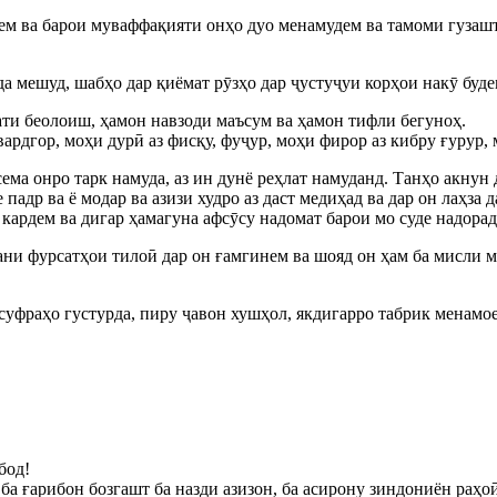
ем ва барои муваффақияти онҳо дуо менамудем ва тамоми гузашт
 мешуд, шабҳо дар қиёмат рӯзҳо дар ҷустуҷуи корҳои накӯ буде
рати беолоиш, ҳамон навзоди маъсум ва ҳамон тифли бегуноҳ.
рдгор, моҳи дурӣ аз фисқу, фуҷур, моҳи фирор аз кибру ғурур, м
ема онро тарк намуда, аз ин дунё реҳлат намуданд. Танҳо акнун 
адр ва ё модар ва азизи худро аз даст медиҳад ва дар он лаҳза д
 кардем ва дигар ҳамагуна афсӯсу надомат барои мо суде надорад
ани фурсатҳои тилоӣ дар он ғамгинем ва шояд он ҳам ба мисли мо
суфраҳо густурда, пиру ҷавон хушҳол, якдигарро табрик менамое
бод!
ба ғарибон бозгашт ба назди азизон, ба асирону зиндониён раҳо