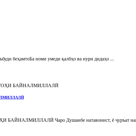
и беҳамтоБа номи умеди қалбҳо ва нури дидаҳо ...
НАЛМИЛЛАЛӢ
ЙНАЛМИЛЛАЛӢ Чаро Душанбе натавонист, ё ҷуръат нака