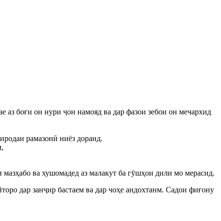
е аз боғи он нури ҷон намояд ва дар фазои зебои он мечархид
у иродаи рамазонӣ ниёз доранд.
,
и мазҳабо ва хушомадед аз малакут ба гӯшҳои дили мо мерасид.
айторо дар занҷир бастаем ва дар чоҳе андохтанм. Садои фиғону