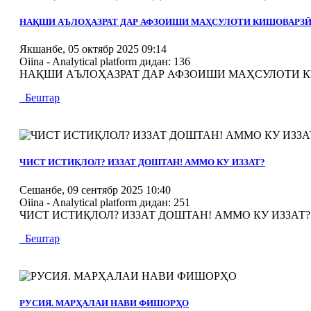
MOD_JTCS_VIEW_ARTICLE_LINK
MOD_JTCS_VIEW_FULL_IMAGE
НАҚШИ АЪЛОҲАЗРАТ ДАР АФЗОИШИ МАҲСУЛОТИ КИШОВАРЗ
Якшанбе, 05 октябр 2025 09:14
Oiina - Analytical platform
дидан: 136
НАҚШИ АЪЛОҲАЗРАТ ДАР АФЗОИШИ МАҲСУЛОТИ КИШО
Бештар
MOD_JTCS_VIEW_ARTICLE_LINK
MOD_JTCS_VIEW_FULL_IMAGE
ЧИСТ ИСТИҚЛОЛ? ИЗЗАТ ДОШТАН! АММО КУ ИЗЗАТ?
Сешанбе, 09 сентябр 2025 10:40
Oiina - Analytical platform
дидан: 251
ЧИСТ ИСТИҚЛОЛ? ИЗЗАТ ДОШТАН! АММО КУ ИЗЗАТ? 0
Бештар
MOD_JTCS_VIEW_ARTICLE_LINK
MOD_JTCS_VIEW_FULL_IMAGE
РУСИЯ. МАРҲАЛАИ НАВИ ФИШОРҲО