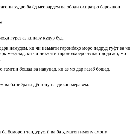
агони худро ба ёд меовардем ва ободи охиратро барояшон
м.
оҳи гурез аз кинаву кудур буд.
дарк намудем, ки чи неъмати гаронбаҳо моро падруд гуфт ва чи
арк мекунад, ки чи неъмати гаронбаҳоеро аз даст дода аст, мо
.
 ғамгин бошад ва накунад, ки аз мо дар ғазаб бошад.
м ва ба зиёрати дӯстону наздикон меравем.
ӣ ба беморон тандурустӣ ва ба ҳамагон имону амону