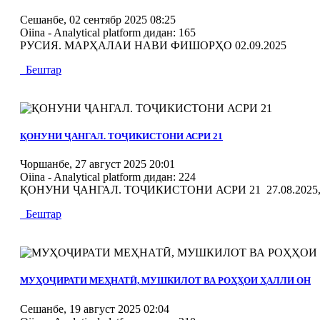
Сешанбе, 02 сентябр 2025 08:25
Oiina - Analytical platform
дидан: 165
РУСИЯ. МАРҲАЛАИ НАВИ ФИШОРҲО 02.09.2025
Бештар
MOD_JTCS_VIEW_ARTICLE_LINK
MOD_JTCS_VIEW_FULL_IMAGE
ҚОНУНИ ҶАНГАЛ. ТОҶИКИСТОНИ АСРИ 21
Чоршанбе, 27 август 2025 20:01
Oiina - Analytical platform
дидан: 224
ҚОНУНИ ҶАНГАЛ. ТОҶИКИСТОНИ АСРИ 21 27.08.2025, 
Бештар
MOD_JTCS_VIEW_ARTICLE_LINK
MOD_JTCS_VIEW_FULL_IMAGE
МУҲОҶИРАТИ МЕҲНАТӢ, МУШКИЛОТ ВА РОҲҲОИ ҲАЛЛИ ОН
Сешанбе, 19 август 2025 02:04