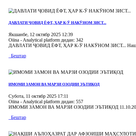
MOD_JTCS_VIEW_ARTICLE_LINK
MOD_JTCS_VIEW_FULL_IMAGE
ДАВЛАТИ ҶОВИД ЁФТ, ҲАР К-Ӯ НАКӮНОМ ЗИСТ...
Якшанбе, 12 октябр 2025 12:39
Oiina - Analytical platform
дидан: 342
ДАВЛАТИ ҶОВИД ЁФТ, ҲАР К-Ӯ НАКӮНОМ ЗИСТ... Нашри ха
Бештар
MOD_JTCS_VIEW_ARTICLE_LINK
MOD_JTCS_VIEW_FULL_IMAGE
ИМОМИ ЗАМОН ВА МАРЗИ ОЗОДИИ ЭЪТИҚОД
Субота, 11 октябр 2025 17:11
Oiina - Analytical platform
дидан: 557
ИМОМИ ЗАМОН ВА МАРЗИ ОЗОДИИ ЭЪТИҚОД 11.10.20
Бештар