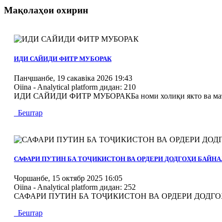
Мақолаҳои охирин
MOD_JTCS_VIEW_ARTICLE_LINK
MOD_JTCS_VIEW_FULL_IMAGE
ИДИ САЙИДИ ФИТР МУБОРАК
Панҷшанбе, 19 сакавіка 2026 19:43
Oiina - Analytical platform
дидан: 210
ИДИ САЙИДИ ФИТР МУБОРАКБа номи холиқи якто ва маъбуд
Бештар
MOD_JTCS_VIEW_ARTICLE_LINK
MOD_JTCS_VIEW_FULL_IMAGE
САФАРИ ПУТИН БА ТОҶИКИСТОН ВА ОРДЕРИ ДОДГОҲИ БАЙ
Чоршанбе, 15 октябр 2025 16:05
Oiina - Analytical platform
дидан: 252
САФАРИ ПУТИН БА ТОҶИКИСТОН ВА ОРДЕРИ ДОДГОҲИ БА
Бештар