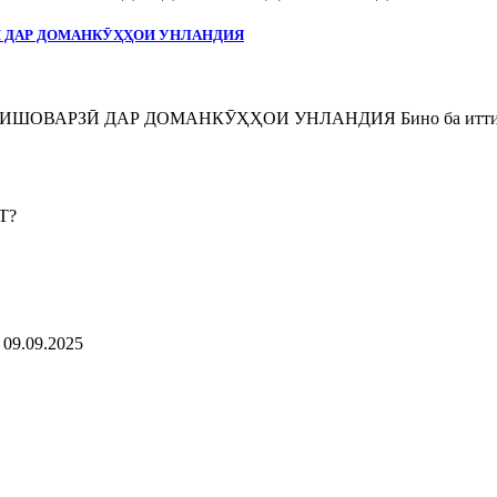
Ӣ ДАР ДОМАНКӮҲҲОИ УНЛАНДИЯ
ВАРЗӢ ДАР ДОМАНКӮҲҲОИ УНЛАНДИЯ Бино ба иттилоъи
9.09.2025