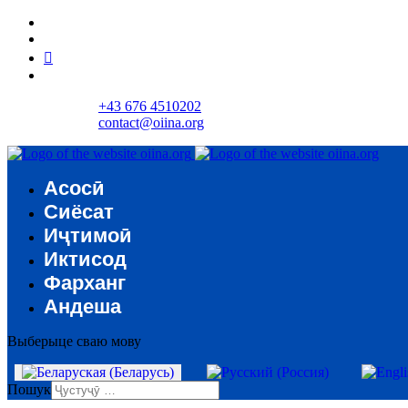
+43 676 4510202
contact@oiina.org
Асосӣ
Сиёсат
Иҷтимоӣ
Иктисод
Фарханг
Андеша
Выберыце сваю мову
Пошук