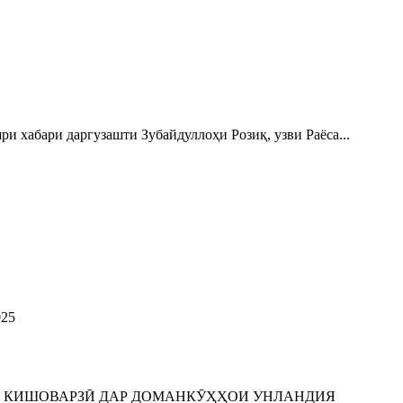
бари даргузашти Зубайдуллоҳи Розиқ, узви Раёса...
25