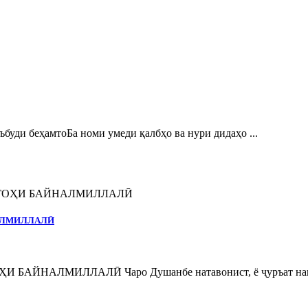
и беҳамтоБа номи умеди қалбҳо ва нури дидаҳо ...
НАЛМИЛЛАЛӢ
ЙНАЛМИЛЛАЛӢ Чаро Душанбе натавонист, ё ҷуръат нака