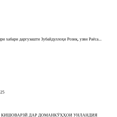
бари даргузашти Зубайдуллоҳи Розиқ, узви Раёса...
25