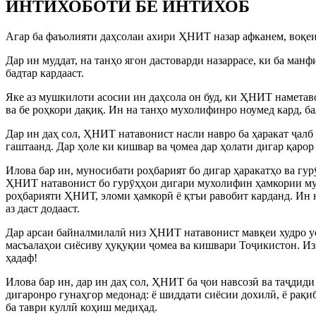
ИНТИХОБОТИ БЕ ИНТИХОБ
Агар ба фаъолияти даҳсолаи ахири ҲНИТ назар афканем, воқеия
Дар ин муддат, на танҳо ягон дастоварди назаррасе, ки ба ман
бадтар кардааст.
Яке аз мушкилоти асосии ин даҳсола он буд, ки ҲНИТ наметав
ва бе роҳкори дақиқ. Ин на танҳо мухолифинро ноумед кард, б
Дар ин даҳ сол, ҲНИТ натавонист насли навро ба ҳаракат ҷалб 
гаштаанд. Дар ҳоле ки кишвар ва ҷомеа дар ҳолати дигар қарор
Илова бар ин, муносибати роҳбарият бо дигар ҳаракатҳо ва гу
ҲНИТ натавонист бо гурӯҳҳои дигари мухолифин ҳамкории муа
роҳбарияти ҲНИТ, эломи ҳамкорӣ ё қтъи равобит карданд. Ин 
аз даст додааст.
Дар арсаи байналмилалӣ низ ҲНИТ натавонист мавқеи худро у
масъалаҳои сиёсиву ҳуқуқии ҷомеа ва кишвари Тоҷикистон. Из
ҳадаф!
Илова бар ин, дар ин даҳ сол, ҲНИТ ба ҷои навсозӣ ва таҷдид
дигаронро гунаҳгор медонад: ё шиддати сиёсии дохилӣ, ё рақи
ба таври куллӣ коҳиш медиҳад.