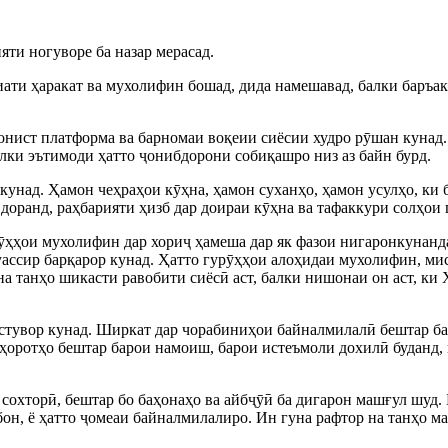
ти ногуворе ба назар мерасад.
фиати ҳаракат ва мухолифин бошад, дида намешавад, балки баръа
онист платформа ва барномаи воқеии сиёсии худро рӯшан кунад.
алки эътимоди ҳатто ҷонибдорони собиқашро низ аз байн бурд.
кунад. Ҳамон чеҳраҳои кӯҳна, ҳамон суханҳо, ҳамон усулҳо, ки 
 доранд, раҳбарияти ҳизб дар доираи кӯҳна ва тафаккури солҳои 
рӯҳҳои мухолифин дар хориҷ ҳамеша дар як фазои нигаронкунанда
ссир барқарор кунад. Ҳатто гурӯҳҳои алоҳидаи мухолифин, мис
на танҳо шикасти равобити сиёсӣ аст, балки нишонаи он аст, 
стувор кунад. Ширкат дар чорабиниҳои байналмилалӣ бештар б
ҳоротҳо бештар барои намоиш, барои истеъмоли дохилӣ буданд, 
и сохторӣ, бештар бо баҳонаҳо ва айбҷӯӣ ба дигарон машғул шуд
бон, ё ҳатто ҷомеаи байналмилалиро. Ин гуна рафтор на танҳо м