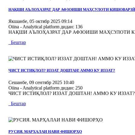
MOD_JTCS_VIEW_ARTICLE_LINK
MOD_JTCS_VIEW_FULL_IMAGE
НАҚШИ АЪЛОҲАЗРАТ ДАР АФЗОИШИ МАҲСУЛОТИ КИШОВАРЗ
Якшанбе, 05 октябр 2025 09:14
Oiina - Analytical platform
дидан: 136
НАҚШИ АЪЛОҲАЗРАТ ДАР АФЗОИШИ МАҲСУЛОТИ КИШО
Бештар
MOD_JTCS_VIEW_ARTICLE_LINK
MOD_JTCS_VIEW_FULL_IMAGE
ЧИСТ ИСТИҚЛОЛ? ИЗЗАТ ДОШТАН! АММО КУ ИЗЗАТ?
Сешанбе, 09 сентябр 2025 10:40
Oiina - Analytical platform
дидан: 250
ЧИСТ ИСТИҚЛОЛ? ИЗЗАТ ДОШТАН! АММО КУ ИЗЗАТ? 0
Бештар
MOD_JTCS_VIEW_ARTICLE_LINK
MOD_JTCS_VIEW_FULL_IMAGE
РУСИЯ. МАРҲАЛАИ НАВИ ФИШОРҲО