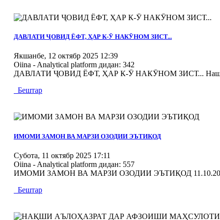
MOD_JTCS_VIEW_ARTICLE_LINK
MOD_JTCS_VIEW_FULL_IMAGE
ДАВЛАТИ ҶОВИД ЁФТ, ҲАР К-Ӯ НАКӮНОМ ЗИСТ...
Якшанбе, 12 октябр 2025 12:39
Oiina - Analytical platform
дидан: 342
ДАВЛАТИ ҶОВИД ЁФТ, ҲАР К-Ӯ НАКӮНОМ ЗИСТ... Нашри ха
Бештар
MOD_JTCS_VIEW_ARTICLE_LINK
MOD_JTCS_VIEW_FULL_IMAGE
ИМОМИ ЗАМОН ВА МАРЗИ ОЗОДИИ ЭЪТИҚОД
Субота, 11 октябр 2025 17:11
Oiina - Analytical platform
дидан: 557
ИМОМИ ЗАМОН ВА МАРЗИ ОЗОДИИ ЭЪТИҚОД 11.10.20
Бештар