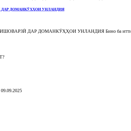
Ӣ ДАР ДОМАНКӮҲҲОИ УНЛАНДИЯ
ВАРЗӢ ДАР ДОМАНКӮҲҲОИ УНЛАНДИЯ Бино ба иттилоъи
9.09.2025