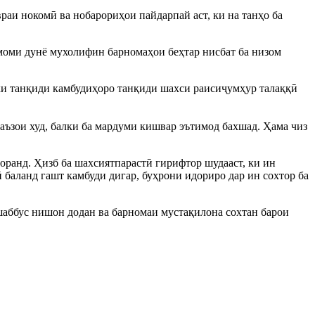
раи нокомӣ ва нобарориҳои пайдарпай аст, ки на танҳо ба
амоми дунё мухолифин барномаҳои беҳтар нисбат ба низом
ки танқиди камбудиҳоро танқиди шахси раисиҷумҳур талаққӣ
аъзои худ, балки ба мардуми кишвар эътимод бахшад. Ҳама чиз
доранд. Ҳизб ба шахсиятпарастӣ гирифтор шудааст, ки ин
ӣ баланд гашт камбуди дигар, буҳрони идориро дар ин сохтор ба
ташаббус нишон додан ва барномаи мустақилона сохтан барои