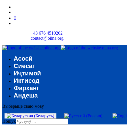
+43 676 4510202
contact@oiina.org
Асосӣ
Сиёсат
Иҷтимоӣ
Иктисод
Фарханг
Андеша
Выберыце сваю мову
Пошук