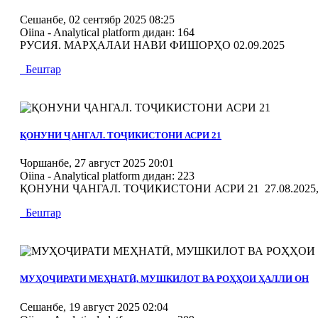
Сешанбе, 02 сентябр 2025 08:25
Oiina - Analytical platform
дидан: 164
РУСИЯ. МАРҲАЛАИ НАВИ ФИШОРҲО 02.09.2025
Бештар
MOD_JTCS_VIEW_ARTICLE_LINK
MOD_JTCS_VIEW_FULL_IMAGE
ҚОНУНИ ҶАНГАЛ. ТОҶИКИСТОНИ АСРИ 21
Чоршанбе, 27 август 2025 20:01
Oiina - Analytical platform
дидан: 223
ҚОНУНИ ҶАНГАЛ. ТОҶИКИСТОНИ АСРИ 21 27.08.2025, 
Бештар
MOD_JTCS_VIEW_ARTICLE_LINK
MOD_JTCS_VIEW_FULL_IMAGE
МУҲОҶИРАТИ МЕҲНАТӢ, МУШКИЛОТ ВА РОҲҲОИ ҲАЛЛИ ОН
Сешанбе, 19 август 2025 02:04