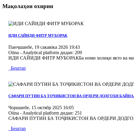
Мақолаҳои охирин
MOD_JTCS_VIEW_ARTICLE_LINK
MOD_JTCS_VIEW_FULL_IMAGE
ИДИ САЙИДИ ФИТР МУБОРАК
Панҷшанбе, 19 сакавіка 2026 19:43
Oiina - Analytical platform
дидан: 209
ИДИ САЙИДИ ФИТР МУБОРАКБа номи холиқи якто ва маъбуд
Бештар
MOD_JTCS_VIEW_ARTICLE_LINK
MOD_JTCS_VIEW_FULL_IMAGE
САФАРИ ПУТИН БА ТОҶИКИСТОН ВА ОРДЕРИ ДОДГОҲИ БАЙ
Чоршанбе, 15 октябр 2025 16:05
Oiina - Analytical platform
дидан: 251
САФАРИ ПУТИН БА ТОҶИКИСТОН ВА ОРДЕРИ ДОДГОҲИ БА
Бештар