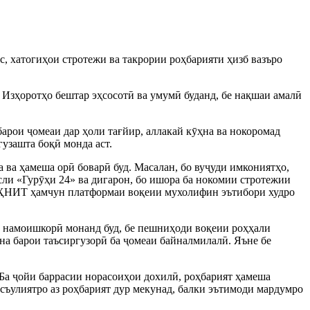
кс, хатогиҳои стротежи ва такрории роҳбарияти ҳизб вазъро
 Изҳоротҳо бештар эҳсосотӣ ва умумӣ буданд, бе нақшаи амалӣ
барои ҷомеаи дар ҳоли тағйир, аллакай кӯҳна ва нокоромад
гузашта боқӣ монда аст.
 ва ҳамеша орӣ боварӣ буд. Масалан, бо вуҷуди имкониятҳо,
ли «Гурӯҳи 24» ва дигарон, бо ишора ба нокомии стротежии
ки ҲНИТ ҳамчун платформаи воқеии мухолифин эътибори худро
а намоишкорӣ монанд буд, бе пешниҳоди воқеии роҳҳали
на барои таъсиргузорӣ ба ҷомеаи байналмилалӣ. Яъне бе
. Ба ҷойи баррасии норасоиҳои дохилӣ, роҳбарият ҳамеша
асъулиятро аз роҳбарият дур мекунад, балки эътимоди мардумро