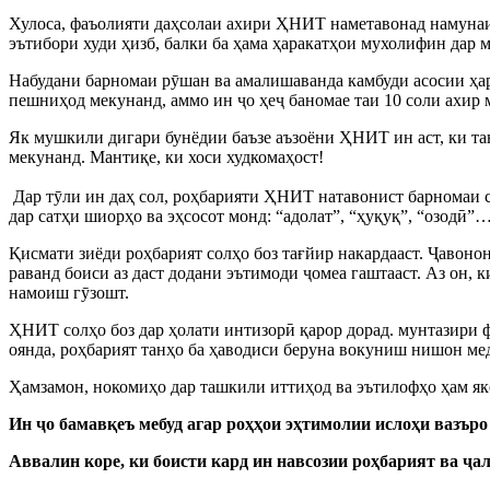
Хулоса, фаъолияти даҳсолаи ахири ҲНИТ наметавонад намунаи я
эътибори худи ҳизб, балки ба ҳама ҳаракатҳои мухолифин дар м
Набудани барномаи рӯшан ва амалишаванда камбуди асосии ҳар 
пешниҳод мекунанд, аммо ин ҷо ҳеҷ баномае таи 10 соли ахир
Як мушкили дигари бунёдии баъзе аъзоёни ҲНИТ ин аст, ки та
мекунанд. Мантиқе, ки хоси худкомаҳост!
Дар тӯли ин даҳ сол, роҳбарияти ҲНИТ натавонист барномаи с
дар сатҳи шиорҳо ва эҳсосот монд: “адолат”, “ҳуқуқ”, “озодӣ”
Қисмати зиёди роҳбарият солҳо боз тағйир накардааст. Ҷавоно
раванд боиси аз даст додани эътимоди ҷомеа гаштааст. Аз он, 
намоиш гӯзошт.
ҲНИТ солҳо боз дар ҳолати интизорӣ қарор дорад. мунтазири ф
оянда, роҳбарият танҳо ба ҳаводиси беруна вокуниш нишон ме
Ҳамзамон, нокомиҳо дар ташкили иттиҳод ва эътилофҳо ҳам як
Ин ҷо бамавқеъ мебуд агар роҳҳои эҳтимолии ислоҳи вазър
Аввалин коре, ки боисти кард ин навсозии роҳбарият ва ҷа