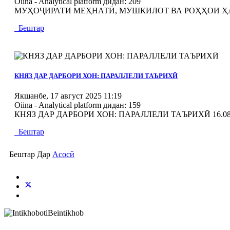
Oiina - Analytical platform
дидан: 209
МУҲОҶИРАТИ МЕҲНАТӢ, МУШКИЛОТ ВА РОҲҲОИ Ҳ
Бештар
MOD_JTCS_VIEW_ARTICLE_LINK
MOD_JTCS_VIEW_FULL_IMAGE
КНЯЗ ДАР ДАРБОРИ ХОН: ПАРАЛЛЕЛИ ТАЪРИХӢ
Якшанбе, 17 август 2025 11:19
Oiina - Analytical platform
дидан: 159
КНЯЗ ДАР ДАРБОРИ ХОН: ПАРАЛЛЕЛИ ТАЪРИХӢ 16.08
Бештар
Бештар Дар
Асосӣ