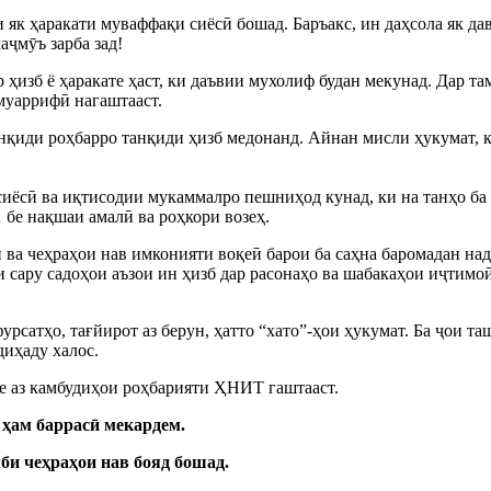
к ҳаракати муваффақи сиёсӣ бошад. Баръакс, ин даҳсола як дав
аҷмӯъ зарба зад!
ҳизб ё ҳаракате ҳаст, ки даъвии мухолиф будан мекунад. Дар т
 муаррифӣ нагаштааст.
нқиди роҳбарро танқиди ҳизб медонанд. Айнан мисли ҳукумат, 
иёсӣ ва иқтисодии мукаммалро пешниҳод кунад, ки на танҳо ба 
… бе нақшаи амалӣ ва роҳкори возеҳ.
н ва чеҳраҳои нав имконияти воқеӣ барои ба саҳна баромадан на
ки сару садоҳои аъзои ин ҳизб дар расонаҳо ва шабакаҳои иҷтимо
урсатҳо, тағйирот аз берун, ҳатто “хато”-ҳои ҳукумат. Ба ҷои 
диҳаду халос.
е аз камбудиҳои роҳбарияти ҲНИТ гаштааст.
о ҳам баррасӣ мекардем.
лби чеҳраҳои нав бояд бошад.