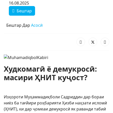
16.08.2025
Бештар
Бештар Дар
Асосӣ
Худкомагӣ ё демукросӣ:
масири ҲНИТ куҷост?
Изҳороти Муҳаммадиқболи Садриддин дар бораи
ниёз ба тағйири роҳбарияти Ҳизби наҳзати исломӣ
(ҲНИТ), ки дар ҷомеаи демукросӣ як раванди табиӣ