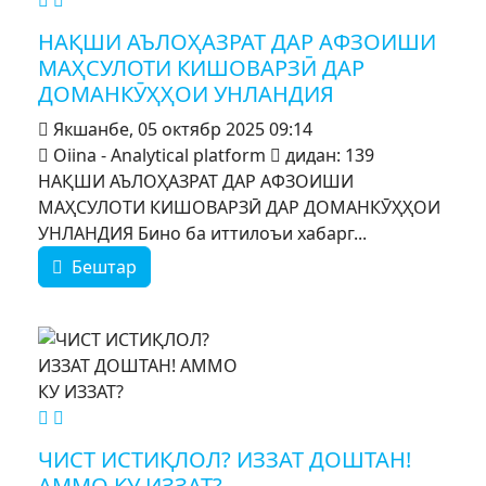
НАҚШИ АЪЛОҲАЗРАТ ДАР АФЗОИШИ
МАҲСУЛОТИ КИШОВАРЗӢ ДАР
ДОМАНКӮҲҲОИ УНЛАНДИЯ
Якшанбе, 05 октябр 2025 09:14
Oiina - Analytical platform
дидан: 139
НАҚШИ АЪЛОҲАЗРАТ ДАР АФЗОИШИ
МАҲСУЛОТИ КИШОВАРЗӢ ДАР ДОМАНКӮҲҲОИ
УНЛАНДИЯ Бино ба иттилоъи хабарг...
Бештар
MOD_JTCS_VIEW_ARTICLE_LINK
MOD_JTCS_VIEW_FULL_IMAGE
ЧИСТ ИСТИҚЛОЛ? ИЗЗАТ ДОШТАН!
АММО КУ ИЗЗАТ?