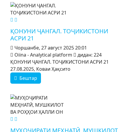
MOD_JTCS_VIEW_ARTICLE_LINK
MOD_JTCS_VIEW_FULL_IMAGE
ҚОНУНИ ҶАНГАЛ. ТОҶИКИСТОНИ
АСРИ 21
Чоршанбе, 27 август 2025 20:01
Oiina - Analytical platform
дидан: 224
ҚОНУНИ ҶАНГАЛ. ТОҶИКИСТОНИ АСРИ 21
27.08.2025, Коваи Ҳақсито
Бештар
MOD_JTCS_VIEW_ARTICLE_LINK
MOD_JTCS_VIEW_FULL_IMAGE
МУҲОҶИРАТИ МЕҲНАТӢ, МУШКИЛОТ