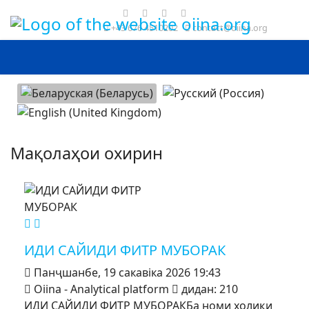
+43 676 4510202
contact@oiina.org
Выберыце сваю мову
Мақолаҳои охирин
MOD_JTCS_VIEW_ARTICLE_LINK
MOD_JTCS_VIEW_FULL_IMAGE
ИДИ САЙИДИ ФИТР МУБОРАК
Панҷшанбе, 19 сакавіка 2026 19:43
Oiina - Analytical platform
дидан: 210
ИДИ САЙИДИ ФИТР МУБОРАКБа номи холиқи