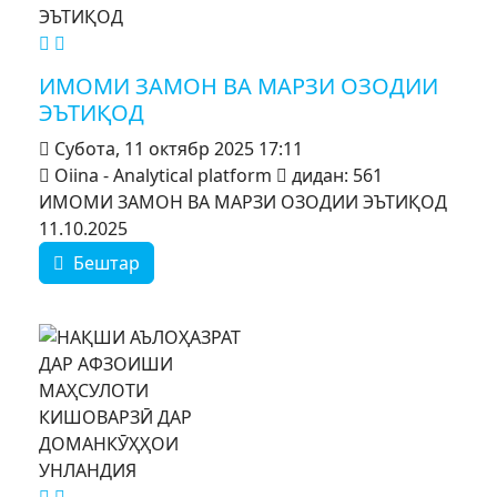
MOD_JTCS_VIEW_ARTICLE_LINK
MOD_JTCS_VIEW_FULL_IMAGE
ИМОМИ ЗАМОН ВА МАРЗИ ОЗОДИИ
ЭЪТИҚОД
Субота, 11 октябр 2025 17:11
Oiina - Analytical platform
дидан: 561
ИМОМИ ЗАМОН ВА МАРЗИ ОЗОДИИ ЭЪТИҚОД
11.10.2025
Бештар
MOD_JTCS_VIEW_ARTICLE_LINK
MOD_JTCS_VIEW_FULL_IMAGE