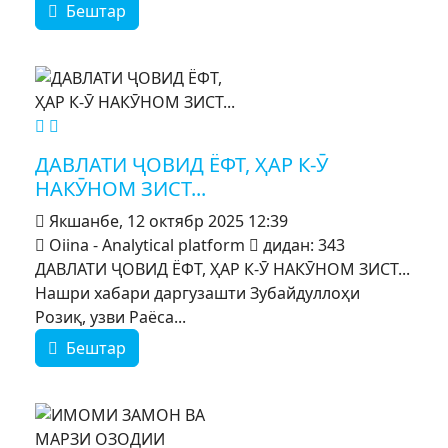
Бештар
MOD_JTCS_VIEW_ARTICLE_LINK
MOD_JTCS_VIEW_FULL_IMAGE
ДАВЛАТИ ҶОВИД ЁФТ, ҲАР К-Ӯ
НАКӮНОМ ЗИСТ...
Якшанбе, 12 октябр 2025 12:39
Oiina - Analytical platform
дидан: 343
ДАВЛАТИ ҶОВИД ЁФТ, ҲАР К-Ӯ НАКӮНОМ ЗИСТ...
Нашри хабари даргузашти Зубайдуллоҳи
Розиқ, узви Раёса...
Бештар