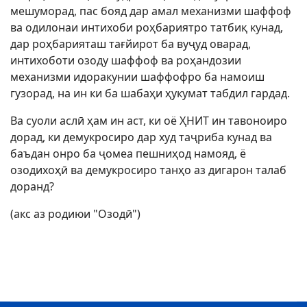
мешуморад, пас бояд дар амал механизми шаффоф
ва одилонаи интихоби роҳбариятро татбиқ кунад,
дар роҳбарияташ тағйирот ба вуҷуд оварад,
интихоботи озоду шаффоф ва роҳандозии
механизми идоракунии шаффофро ба намоиш
гузорад, на ин ки ба шабаҳи ҳукумат табдил гардад.
Ва суоли аслӣ ҳам ин аст, ки оё ҲНИТ ин тавоноиро
дорад, ки демукросиро дар худ таҷриба кунад ва
баъдан онро ба ҷомеа пешниҳод намояд, ё
озодихоҳӣ ва демукросиро танҳо аз дигарон талаб
доранд?
(акс аз родиюи "Озодӣ")