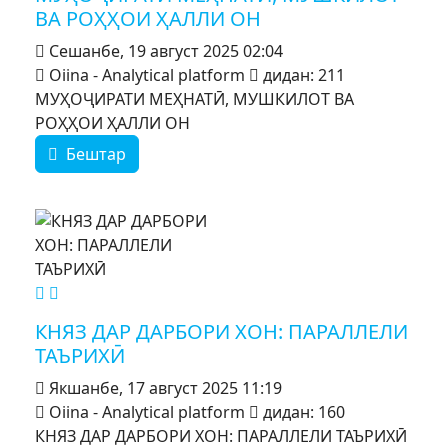
ВА РОҲҲОИ ҲАЛЛИ ОН
Сешанбе, 19 август 2025 02:04
Oiina - Analytical platform
дидан: 211
МУҲОҶИРАТИ МЕҲНАТӢ, МУШКИЛОТ ВА
РОҲҲОИ ҲАЛЛИ ОН
Бештар
MOD_JTCS_VIEW_ARTICLE_LINK
MOD_JTCS_VIEW_FULL_IMAGE
КНЯЗ ДАР ДАРБОРИ ХОН: ПАРАЛЛЕЛИ
ТАЪРИХӢ
Якшанбе, 17 август 2025 11:19
Oiina - Analytical platform
дидан: 160
КНЯЗ ДАР ДАРБОРИ ХОН: ПАРАЛЛЕЛИ ТАЪРИХӢ