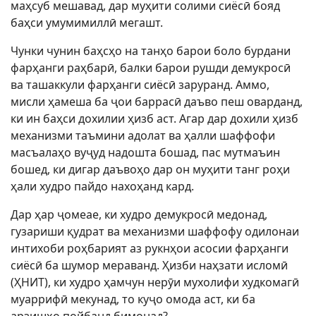
маҳсуб мешавад, дар муҳити солими сиёсӣ бояд
баҳси умумимиллӣ мегашт.
Чунки чунин баҳсҳо на танҳо барои боло бурдани
фарҳанги раҳбарӣ, балки барои рушди демукросӣ
ва ташаккули фарҳанги сиёсӣ заруранд. Аммо,
мисли ҳамеша ба ҷои баррасӣ даъво пеш оварданд,
ки ин баҳси дохилии ҳизб аст. Агар дар дохили ҳизб
механизми таъмини адолат ва ҳалли шаффофи
масъалаҳо вуҷуд надошта бошад, пас мутмаъин
бошед, ки дигар даъвоҳо дар он муҳити танг роҳи
ҳали худро пайдо нахоҳанд кард.
Дар ҳар ҷомеае, ки худро демукросӣ медонад,
гузариши қудрат ва механизми шаффофу одилонаи
интихоби роҳбарият аз рукнҳои асосии фарҳанги
сиёсӣ ба шумор мераванд. Ҳизби наҳзати исломӣ
(ҲНИТ), ки худро ҳамчун нерӯи мухолифи худкомагӣ
муаррифӣ мекунад, то куҷо омода аст, ки ба