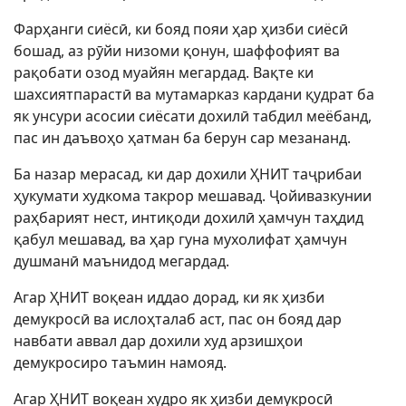
Фарҳанги сиёсӣ, ки бояд пояи ҳар ҳизби сиёсӣ
бошад, аз рӯйи низоми қонун, шаффофият ва
рақобати озод муайян мегардад. Вақте ки
шахсиятпарастӣ ва мутамарказ кардани қудрат ба
як унсури асосии сиёсати дохилӣ табдил меёбанд,
пас ин даъвоҳо ҳатман ба берун сар мезананд.
Ба назар мерасад, ки дар дохили ҲНИТ таҷрибаи
ҳукумати худкома такрор мешавад. Ҷойивазкунии
раҳбарият нест, интиқоди дохилӣ ҳамчун таҳдид
қабул мешавад, ва ҳар гуна мухолифат ҳамчун
душманӣ маънидод мегардад.
Агар ҲНИТ воқеан иддао дорад, ки як ҳизби
демукросӣ ва ислоҳталаб аст, пас он бояд дар
навбати аввал дар дохили худ арзишҳои
демукросиро таъмин намояд.
Агар ҲНИТ воқеан худро як ҳизби демукросӣ