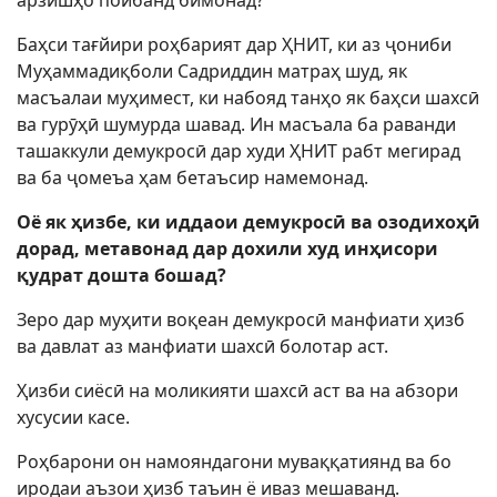
арзишҳо пойбанд бимонад?
Баҳси тағйири роҳбарият дар ҲНИТ, ки аз ҷониби
Муҳаммадиқболи Садриддин матраҳ шуд, як
масъалаи муҳимест, ки набояд танҳо як баҳси шахсӣ
ва гурӯҳӣ шумурда шавад. Ин масъала ба раванди
ташаккули демукросӣ дар худи ҲНИТ рабт мегирад
ва ба ҷомеъа ҳам бетаъсир намемонад.
Оё як ҳизбе, ки иддаои демукросӣ ва озодихоҳӣ
дорад, метавонад дар дохили худ инҳисори
қудрат дошта бошад?
Зеро дар муҳити воқеан демукросӣ манфиати ҳизб
ва давлат аз манфиати шахсӣ болотар аст.
Ҳизби сиёсӣ на моликияти шахсӣ аст ва на абзори
хусусии касе.
Роҳбарони он намояндагони муваққатиянд ва бо
иродаи аъзои ҳизб таъин ё иваз мешаванд.