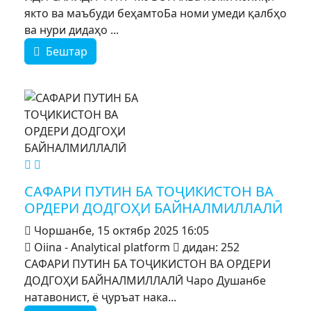
якто ва маъбуди беҳамтоБа номи умеди қалбҳо
ва нури дидаҳо ...
Бештар
MOD_JTCS_VIEW_ARTICLE_LINK
MOD_JTCS_VIEW_FULL_IMAGE
САФАРИ ПУТИН БА ТОҶИКИСТОН ВА
ОРДЕРИ ДОДГОҲИ БАЙНАЛМИЛЛАЛӢ
Чоршанбе, 15 октябр 2025 16:05
Oiina - Analytical platform
дидан: 252
САФАРИ ПУТИН БА ТОҶИКИСТОН ВА ОРДЕРИ
ДОДГОҲИ БАЙНАЛМИЛЛАЛӢ Чаро Душанбе
натавонист, ё ҷуръат нака...