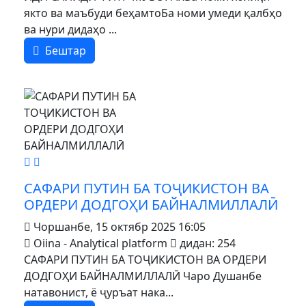
якто ва маъбуди беҳамтоБа номи умеди қалбҳо
ва нури дидаҳо ...
Бештар
MOD_JTCS_VIEW_ARTICLE_LINK
MOD_JTCS_VIEW_FULL_IMAGE
САФАРИ ПУТИН БА ТОҶИКИСТОН ВА
ОРДЕРИ ДОДГОҲИ БАЙНАЛМИЛЛАЛӢ
Чоршанбе, 15 октябр 2025 16:05
Oiina - Analytical platform
дидан: 254
САФАРИ ПУТИН БА ТОҶИКИСТОН ВА ОРДЕРИ
ДОДГОҲИ БАЙНАЛМИЛЛАЛӢ Чаро Душанбе
натавонист, ё ҷуръат нака...