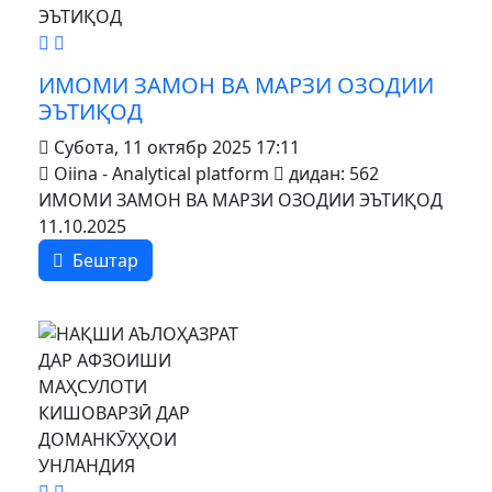
MOD_JTCS_VIEW_ARTICLE_LINK
MOD_JTCS_VIEW_FULL_IMAGE
ИМОМИ ЗАМОН ВА МАРЗИ ОЗОДИИ
ЭЪТИҚОД
Субота, 11 октябр 2025 17:11
Oiina - Analytical platform
дидан: 562
ИМОМИ ЗАМОН ВА МАРЗИ ОЗОДИИ ЭЪТИҚОД
11.10.2025
Бештар
MOD_JTCS_VIEW_ARTICLE_LINK
MOD_JTCS_VIEW_FULL_IMAGE