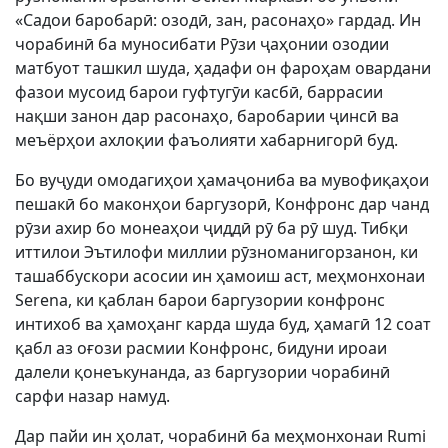
«Садои баробарӣ: озодӣ, зан, расонаҳо» гардад. Ин
чорабинӣ ба муносибати Рӯзи ҷаҳонии озодии
матбуот ташкил шуда, ҳадафи он фароҳам овардани
фазои мусоид барои гуфтугӯи касбӣ, баррасии
нақши занон дар расонаҳо, баробарии ҷинсӣ ва
меъёрҳои ахлоқии фаъолияти хабарнигорӣ буд.
Бо вуҷуди омодагиҳои ҳамаҷониба ва мувофиқаҳои
пешакӣ бо маконҳои баргузорӣ, Конфронс дар чанд
рӯзи ахир бо монеаҳои ҷиддӣ рӯ ба рӯ шуд. Тибқи
иттилои Эътилофи миллии рӯзноманигорзанон, ки
ташаббускори асосии ин ҳамоиш аст, меҳмонхонаи
Serena, ки қаблан барои баргузории конфронс
интихоб ва ҳамоҳанг карда шуда буд, ҳамагӣ 12 соат
қабл аз оғози расмии Конфронс, бидуни ироаи
далели қонеъкунанда, аз баргузории чорабинӣ
сарфи назар намуд.
Дар пайи ин ҳолат, чорабинӣ ба меҳмонхонаи Rumi