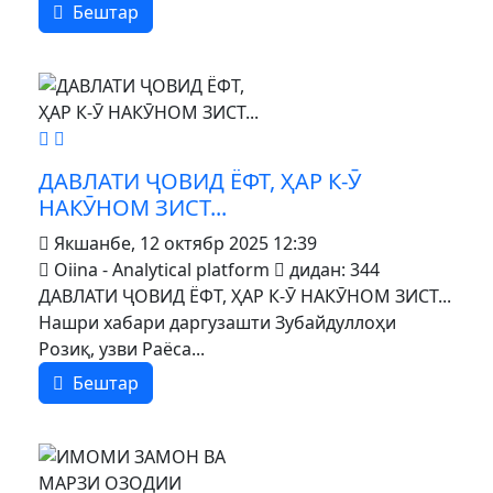
Бештар
MOD_JTCS_VIEW_ARTICLE_LINK
MOD_JTCS_VIEW_FULL_IMAGE
ДАВЛАТИ ҶОВИД ЁФТ, ҲАР К-Ӯ
НАКӮНОМ ЗИСТ...
Якшанбе, 12 октябр 2025 12:39
Oiina - Analytical platform
дидан: 344
ДАВЛАТИ ҶОВИД ЁФТ, ҲАР К-Ӯ НАКӮНОМ ЗИСТ...
Нашри хабари даргузашти Зубайдуллоҳи
Розиқ, узви Раёса...
Бештар