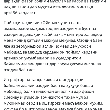
дар эҳёи фазои солими муколамаи касбӣ ва таҳкими
нақши занон дар муҳити иттилоотии минтақа
арзёбӣ кардааст.
Пойгоҳи таҳлилии «Ойина» чунин навъ
амалкардҳои мақомотро, ки озодии матбуот ва
изҳори андешаҳои касбӣ ва ҷамъиятиро халалдор
менамоянд қатъиян маҳкум мекунад. Озодии баён
яке аз зербунёдҳои аслии ҷомеаи демукросӣ
мебошад ва маҳдуд кардани он поймол кардани
арзишҳои умумбашарӣ ва уҳдадориҳои
байналмилалии давлат дар соҳаи ҳуқуқи инсон ва
озодии баён аст.
Ин рафтор на танҳо хилофи стандартҳои
байналмилалии озодии баён ва ҳуқуқи башар
мебошад, балки нишонаи он аст, ки дар фазои
сиёсиву иҷтимоии Тоҷикистон таҳаммул ба
муҳокимаи озод ва иштирокии масъалаҳои муҳим,
хусусан бо иштироки занон, маҳдуд боқӣ мемонад.