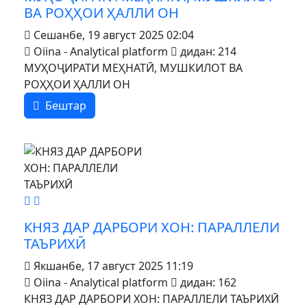
ВА РОҲҲОИ ҲАЛЛИ ОН
Сешанбе, 19 август 2025 02:04
Oiina - Analytical platform
дидан: 214
МУҲОҶИРАТИ МЕҲНАТӢ, МУШКИЛОТ ВА
РОҲҲОИ ҲАЛЛИ ОН
Бештар
MOD_JTCS_VIEW_ARTICLE_LINK
MOD_JTCS_VIEW_FULL_IMAGE
КНЯЗ ДАР ДАРБОРИ ХОН: ПАРАЛЛЕЛИ
ТАЪРИХӢ
Якшанбе, 17 август 2025 11:19
Oiina - Analytical platform
дидан: 162
КНЯЗ ДАР ДАРБОРИ ХОН: ПАРАЛЛЕЛИ ТАЪРИХӢ