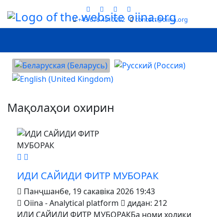
+43 676 4510202
contact@oiina.org
Выберыце сваю мову
Мақолаҳои охирин
MOD_JTCS_VIEW_ARTICLE_LINK
MOD_JTCS_VIEW_FULL_IMAGE
ИДИ САЙИДИ ФИТР МУБОРАК
Панҷшанбе, 19 сакавіка 2026 19:43
Oiina - Analytical platform
дидан: 212
ИДИ САЙИДИ ФИТР МУБОРАКБа номи холиқи