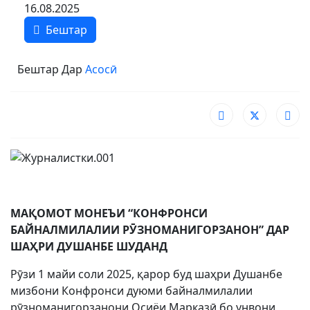
16.08.2025
Бештар
Бештар Дар
Асосӣ
МАҚОМОТ МОНЕЪИ “КОНФРОНСИ
БАЙНАЛМИЛАЛИИ РӮЗНОМАНИГОРЗАНОН” ДАР
ШАҲРИ ДУШАНБЕ ШУДАНД
Рӯзи 1 майи соли 2025, қарор буд шаҳри Душанбе
мизбони Конфронси дуюми байналмилалии
рӯзноманигорзанони Осиёи Марказӣ бо унвони