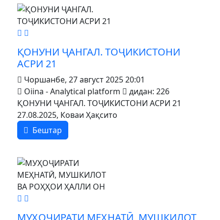
MOD_JTCS_VIEW_ARTICLE_LINK
MOD_JTCS_VIEW_FULL_IMAGE
ҚОНУНИ ҶАНГАЛ. ТОҶИКИСТОНИ
АСРИ 21
Чоршанбе, 27 август 2025 20:01
Oiina - Analytical platform
дидан: 226
ҚОНУНИ ҶАНГАЛ. ТОҶИКИСТОНИ АСРИ 21
27.08.2025, Коваи Ҳақсито
Бештар
MOD_JTCS_VIEW_ARTICLE_LINK
MOD_JTCS_VIEW_FULL_IMAGE
МУҲОҶИРАТИ МЕҲНАТӢ, МУШКИЛОТ