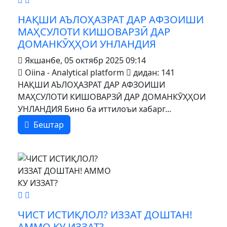
НАҚШИ АЪЛОҲАЗРАТ ДАР АФЗОИШИ
МАҲСУЛОТИ КИШОВАРЗӢ ДАР
ДОМАНКӮҲҲОИ УНЛАНДИЯ
Якшанбе, 05 октябр 2025 09:14
Oiina - Analytical platform
дидан: 141
НАҚШИ АЪЛОҲАЗРАТ ДАР АФЗОИШИ
МАҲСУЛОТИ КИШОВАРЗӢ ДАР ДОМАНКӮҲҲОИ
УНЛАНДИЯ Бино ба иттилоъи хабарг...
Бештар
MOD_JTCS_VIEW_ARTICLE_LINK
MOD_JTCS_VIEW_FULL_IMAGE
ЧИСТ ИСТИҚЛОЛ? ИЗЗАТ ДОШТАН!
АММО КУ ИЗЗАТ?