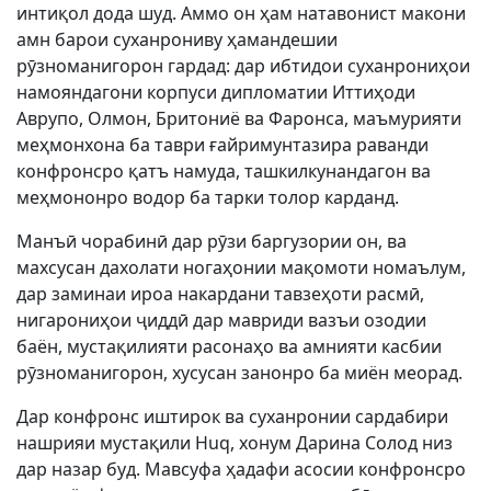
интиқол дода шуд. Аммо он ҳам натавонист макони
амн барои суханрониву ҳамандешии
рӯзноманигорон гардад: дар ибтидои суханрониҳои
намояндагони корпуси дипломатии Иттиҳоди
Аврупо, Олмон, Бритониё ва Фаронса, маъмурияти
меҳмонхона ба таври ғайримунтазира раванди
конфронсро қатъ намуда, ташкилкунандагон ва
меҳмононро водор ба тарки толор карданд.
Манъӣ чорабинӣ дар рӯзи баргузории он, ва
махсусан дахолати ногаҳонии мақомоти номаълум,
дар заминаи ироа накардани тавзеҳоти расмӣ,
нигарониҳои ҷиддӣ дар мавриди вазъи озодии
баён, мустақилияти расонаҳо ва амнияти касбии
рӯзноманигорон, хусусан занонро ба миён меорад.
Дар конфронс иштирок ва суханронии сардабири
нашрияи мустақили Huq, хонум Дарина Солод низ
дар назар буд. Мавсуфа ҳадафи асосии конфронсро