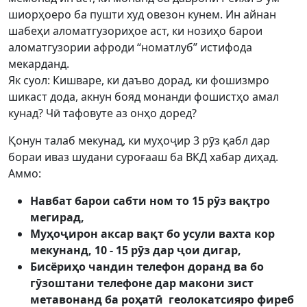
шиорҳоеро ба пушти худ овезон кунем. Ин айнан
шабеҳи аломатгузориҳое аст, ки нозиҳо барои
аломатгузории афроди “номатлуб” истифода
мекарданд.
Як суол: Кишваре, ки даъво дорад, ки фошизмро
шикаст дода, акнун бояд монанди фошистҳо амал
кунад? Чӣ тафовуте аз онҳо доред?
Қонун талаб мекунад, ки муҳоҷир 3 рӯз қабл дар
бораи иваз шудани суроғааш ба ВКД хабар диҳад.
Аммо:
Навбат барои сабти ном то 15 рӯз вақтро
мегирад,
Муҳоҷирон аксар вақт бо усули вахта кор
мекунанд, 10 - 15 рӯз дар ҷои дигар,
Бисёриҳо чандин телефон доранд ва бо
гӯзоштани телефоне дар макони зист
метавонанд ба роҳатӣ геолокатсияро фиреб