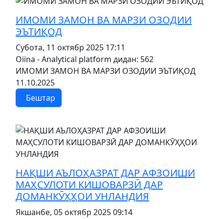
MOD_JTCS_VIEW_ARTICLE_LINK
MOD_JTCS_VIEW_FULL_IMAGE
ИМОМИ ЗАМОН ВА МАРЗИ ОЗОДИИ
ЭЪТИҚОД
Субота, 11 октябр 2025 17:11
Oiina - Analytical platform
дидан: 562
ИМОМИ ЗАМОН ВА МАРЗИ ОЗОДИИ ЭЪТИҚОД
11.10.2025
Бештар
MOD_JTCS_VIEW_ARTICLE_LINK
MOD_JTCS_VIEW_FULL_IMAGE
НАҚШИ АЪЛОҲАЗРАТ ДАР АФЗОИШИ
МАҲСУЛОТИ КИШОВАРЗӢ ДАР
ДОМАНКӮҲҲОИ УНЛАНДИЯ
Якшанбе, 05 октябр 2025 09:14