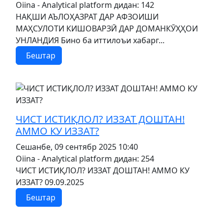
Oiina - Analytical platform
дидан: 142
НАҚШИ АЪЛОҲАЗРАТ ДАР АФЗОИШИ
МАҲСУЛОТИ КИШОВАРЗӢ ДАР ДОМАНКӮҲҲОИ
УНЛАНДИЯ Бино ба иттилоъи хабарг...
Бештар
MOD_JTCS_VIEW_ARTICLE_LINK
MOD_JTCS_VIEW_FULL_IMAGE
ЧИСТ ИСТИҚЛОЛ? ИЗЗАТ ДОШТАН!
АММО КУ ИЗЗАТ?
Сешанбе, 09 сентябр 2025 10:40
Oiina - Analytical platform
дидан: 254
ЧИСТ ИСТИҚЛОЛ? ИЗЗАТ ДОШТАН! АММО КУ
ИЗЗАТ? 09.09.2025
Бештар