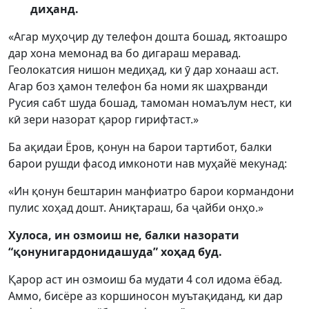
диҳанд.
«Агар муҳоҷир ду телефон дошта бошад, яктоашро
дар хона мемонад ва бо дигараш меравад.
Геолокатсия нишон медиҳад, ки ӯ дар хонааш аст.
Агар боз ҳамон телефон ба номи як шаҳрванди
Русия сабт шуда бошад, тамоман номаълум нест, ки
кӣ зери назорат қарор гирифтаст.»
Ба ақидаи Ёров, қонун на барои тартибот, балки
барои рушди фасод имконоти нав муҳайё мекунад:
«Ин қонун бештарин манфиатро барои кормандони
пулис хоҳад дошт. Аниқтараш, ба ҷайби онҳо.»
Хулоса, ин озмоиш не, балки назорати
“қонунигардонидашуда” хоҳад буд.
Қарор аст ин озмоиш ба мудати 4 сол идома ёбад.
Аммо, бисёре аз коршиносон муътақиданд, ки дар