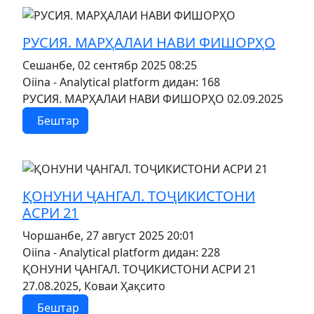
MOD_JTCS_VIEW_ARTICLE_LINK
MOD_JTCS_VIEW_FULL_IMAGE
РУСИЯ. МАРҲАЛАИ НАВИ ФИШОРҲО
Сешанбе, 02 сентябр 2025 08:25
Oiina - Analytical platform
дидан: 168
РУСИЯ. МАРҲАЛАИ НАВИ ФИШОРҲО 02.09.2025
Бештар
MOD_JTCS_VIEW_ARTICLE_LINK
MOD_JTCS_VIEW_FULL_IMAGE
ҚОНУНИ ҶАНГАЛ. ТОҶИКИСТОНИ
АСРИ 21
Чоршанбе, 27 август 2025 20:01
Oiina - Analytical platform
дидан: 228
ҚОНУНИ ҶАНГАЛ. ТОҶИКИСТОНИ АСРИ 21
27.08.2025, Коваи Ҳақсито
Бештар