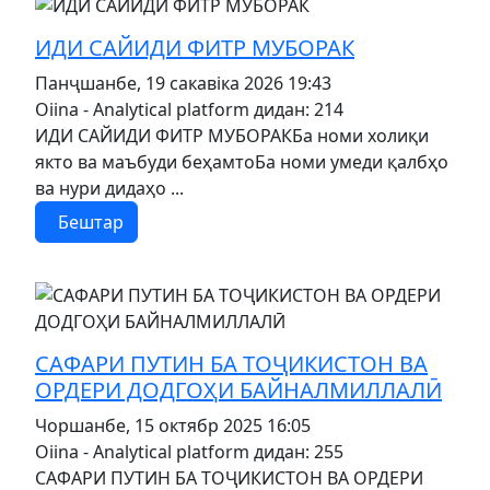
MOD_JTCS_VIEW_ARTICLE_LINK
MOD_JTCS_VIEW_FULL_IMAGE
ИДИ САЙИДИ ФИТР МУБОРАК
Панҷшанбе, 19 сакавіка 2026 19:43
Oiina - Analytical platform
дидан: 214
ИДИ САЙИДИ ФИТР МУБОРАКБа номи холиқи
якто ва маъбуди беҳамтоБа номи умеди қалбҳо
ва нури дидаҳо ...
Бештар
MOD_JTCS_VIEW_ARTICLE_LINK
MOD_JTCS_VIEW_FULL_IMAGE
САФАРИ ПУТИН БА ТОҶИКИСТОН ВА
ОРДЕРИ ДОДГОҲИ БАЙНАЛМИЛЛАЛӢ
Чоршанбе, 15 октябр 2025 16:05
Oiina - Analytical platform
дидан: 255
САФАРИ ПУТИН БА ТОҶИКИСТОН ВА ОРДЕРИ