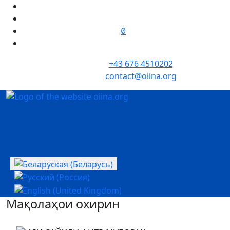
+43 676 4510202
contact@oiina.org
Выберыце сваю мову
Мақолаҳои охирин