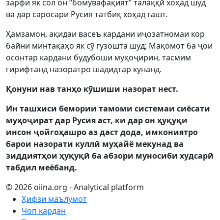
зарфи як сол он “бомувафақият” талаққӣ хоҳад шуд
ва дар саросари Русия татбиқ хоҳад гашт.
Ҳамзамон, ақидаи васеъ кардани иҷозатномаи кор
байни минтақаҳо як сӯ гузошта шуд; Мақомот ба ҷои
осонтар кардани будубоши муҳоҷирин, тасмим
гирифтанд назоратро шадидтар кунанд.
Қонуни нав танҳо кӯшиши назорат нест.
Ин ташхиси бемории тамоми системаи сиёсати
муҳоҷират дар Русия аст, ки дар он ҳуқуқи
инсон ҷойгоҳашро аз даст дода, имкониятро
барои назорати куллӣ муҳайё мекунад ва
зиддиятҳои ҳуқуқӣ ба абзори муносиби худсарӣ
табдил меёбанд.
© 2026 oiina.org - Analytical platform
Ҳифзи маълумот
Чоп кардан