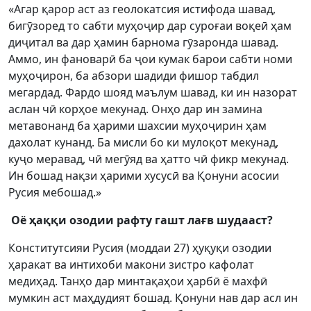
«Агар қарор аст аз геолокатсия истифода шавад,
бигӯзоред то сабти муҳоҷир дар суроғаи воқеӣ ҳам
диҷитал ва дар ҳамин барнома гӯзаронда шавад.
Аммо, ин фановарӣ ба ҷои кумак барои сабти номи
муҳоҷирон, ба абзори шадиди фишор табдил
мегардад. Фардо шояд маълум шавад, ки ин назорат
аслан чӣ корҳое мекунад. Онҳо дар ин замина
метавонанд ба ҳарими шахсии муҳоҷирин ҳам
дахолат кунанд. Ба мисли бо ки мулоқот мекунад,
куҷо меравад, чӣ мегӯяд ва ҳатто чӣ фикр мекунад.
Ин бошад нақзи ҳарими хусусӣ ва Қонуни асосии
Русия мебошад.»
Оё ҳаққи озодии рафту гашт лағв шудааст?
Конститутсияи Русия (моддаи 27) ҳуқуқи озодии
ҳаракат ва интихоби макони зистро кафолат
медиҳад. Танҳо дар минтақаҳои ҳарбӣ ё махфӣ
мумкин аст маҳдудият бошад. Қонуни нав дар асл ин