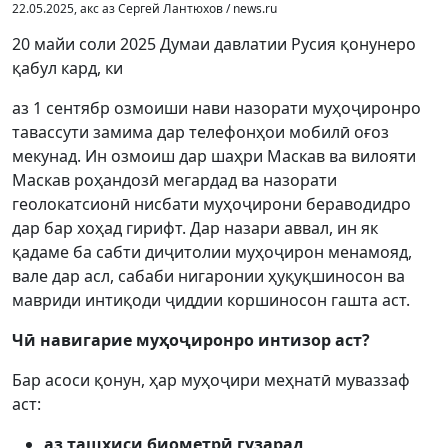
22.05.2025, акс аз Сергей Лантюхов / news.ru
20 майи соли 2025 Думаи давлатии Русия қонунеро
қабул кард, ки
аз 1 сентябр озмоиши нави назорати муҳоҷиронро
тавассути замима дар телефонҳои мобилӣ оғоз
мекунад. Ин озмоиш дар шаҳри Маскав ва вилояти
Маскав роҳандозӣ мегардад ва назорати
геолокатсионӣ нисбати муҳоҷирони бераводидро
дар бар хоҳад гирифт. Дар назари аввал, ин як
қадаме ба сабти диҷитолии муҳоҷирон менамояд,
вале дар асл, сабаби нигаронии ҳуқуқшиносон ва
мавриди интиқоди ҷиддии коршиносон гашта аст.
Чӣ навигарие муҳоҷиронро интизор аст?
Бар асоси қонун, ҳар муҳоҷири меҳнатӣ муваззаф
аст:
аз ташхиси биометрӣ гузарад,