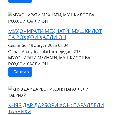
MOD_JTCS_VIEW_ARTICLE_LINK
MOD_JTCS_VIEW_FULL_IMAGE
МУҲОҶИРАТИ МЕҲНАТӢ, МУШКИЛОТ
ВА РОҲҲОИ ҲАЛЛИ ОН
Сешанбе, 19 август 2025 02:04
Oiina - Analytical platform
дидан: 215
МУҲОҶИРАТИ МЕҲНАТӢ, МУШКИЛОТ ВА
РОҲҲОИ ҲАЛЛИ ОН
Бештар
MOD_JTCS_VIEW_ARTICLE_LINK
MOD_JTCS_VIEW_FULL_IMAGE
КНЯЗ ДАР ДАРБОРИ ХОН: ПАРАЛЛЕЛИ
ТАЪРИХӢ