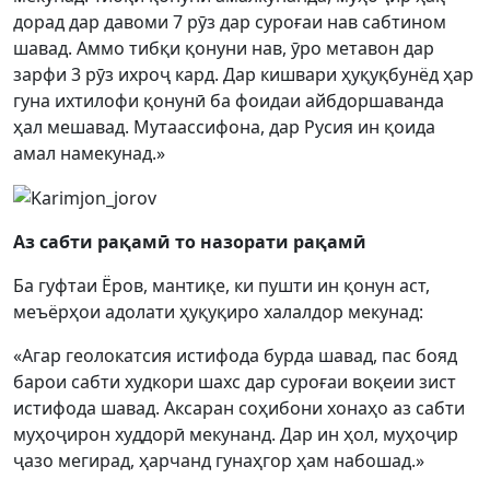
дорад дар давоми 7 рӯз дар суроғаи нав сабтином
шавад. Аммо тибқи қонуни нав, ӯро метавон дар
зарфи 3 рӯз ихроҷ кард. Дар кишвари ҳуқуқбунёд ҳар
гуна ихтилофи қонунӣ ба фоидаи айбдоршаванда
ҳал мешавад. Мутаассифона, дар Русия ин қоида
амал намекунад.»
Аз сабти рақамӣ то назорати рақамӣ
Ба гуфтаи Ёров, мантиқе, ки пушти ин қонун аст,
меъёрҳои адолати ҳуқуқиро халалдор мекунад:
«Агар геолокатсия истифода бурда шавад, пас бояд
барои сабти худкори шахс дар суроғаи воқеии зист
истифода шавад. Аксаран соҳибони хонаҳо аз сабти
муҳоҷирон худдорӣ мекунанд. Дар ин ҳол, муҳоҷир
ҷазо мегирад, ҳарчанд гунаҳгор ҳам набошад.»