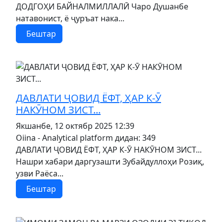
ДОДГОҲИ БАЙНАЛМИЛЛАЛӢ Чаро Душанбе
натавонист, ё ҷуръат нака...
Бештар
MOD_JTCS_VIEW_ARTICLE_LINK
MOD_JTCS_VIEW_FULL_IMAGE
ДАВЛАТИ ҶОВИД ЁФТ, ҲАР К-Ӯ
НАКӮНОМ ЗИСТ...
Якшанбе, 12 октябр 2025 12:39
Oiina - Analytical platform
дидан: 349
ДАВЛАТИ ҶОВИД ЁФТ, ҲАР К-Ӯ НАКӮНОМ ЗИСТ...
Нашри хабари даргузашти Зубайдуллоҳи Розиқ,
узви Раёса...
Бештар