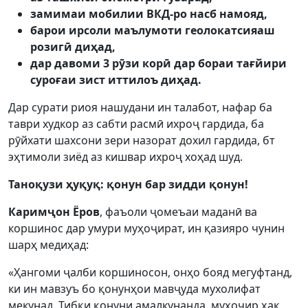
замимаи мобилии ВКД-ро насб намояд,
барои ирсоли маълумоти геолокатсияаш
розигӣ диҳад,
дар давоми 3 рӯзи корӣ дар бораи тағйири
суроғаи зист иттилоъ диҳад.
Дар сурати риоя нашудани ин талабот, нафар ба
таври худкор аз сабти расмӣ ихроҷ гардида, ба
рӯйхати шахсони зери назорат дохил гардида, бт
эҳтимоли зиёд аз кишвар ихроҷ хоҳад шуд.
Таноқузи ҳуқуқ: қонун бар зидди қонун!
Каримҷон Ёров
, фаъоли ҷомеъаи маданӣ ва
коршинос дар умури муҳоҷират, ин қазияро чунин
шарҳ медиҳад:
«Ҳангоми ҷалби коршиносон, онҳо бояд мегуфтанд,
ки ин мавзуъ бо қонунҳои мавҷуда мухолифат
мекунад. Тибқи қонуни амалкунанда, муҳоҷир ҳақ