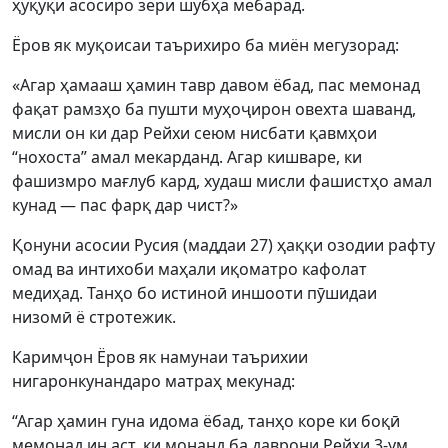
ҳуқуқи асосиро зери шубҳа мебарад.
Ёров як муқоисаи таърихиро ба миён мегузорад:
«Агар ҳамааш ҳамин тавр давом ёбад, пас мемонад
фақат рамзҳо ба пушти муҳоҷирон овехта шаванд,
мисли он ки дар Рейхи сеюм нисбати қавмҳои
“нохоста” амал мекарданд. Агар кишваре, ки
фашизмро мағлуб кард, худаш мисли фашистҳо амал
кунад — пас фарқ дар чист?»
Қонуни асосии Русия (маддаи 27) ҳаққи озодии рафту
омад ва интихоби маҳали иқоматро кафолат
медиҳад. Танҳо бо истиноӣ иншооти пӯшидаи
низомӣ ё стротежик.
Каримҷон Ёров як намунаи таърихии
нигаронкунандаро матраҳ мекунад:
“Агар ҳамин гуна идома ёбад, танҳо коре ки боқӣ
мемонад ин аст, ки монанд ба даврони Рейхи 3-ум