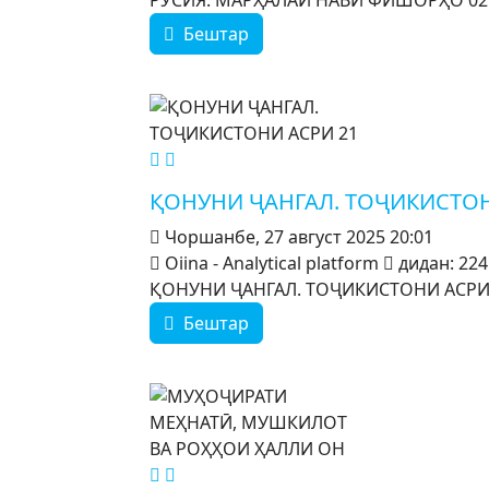
РУСИЯ. МАРҲАЛАИ НАВИ ФИШОРҲО 02.
Бештар
MOD_JTCS_VIEW_ARTICLE_LINK
MOD_JTCS_VIEW_FULL_IMAGE
ҚОНУНИ ҶАНГАЛ. ТОҶИКИСТОН
Чоршанбе, 27 август 2025 20:01
Oiina - Analytical platform
дидан: 224
ҚОНУНИ ҶАНГАЛ. ТОҶИКИСТОНИ АСРИ 21
Бештар
MOD_JTCS_VIEW_ARTICLE_LINK
MOD_JTCS_VIEW_FULL_IMAGE