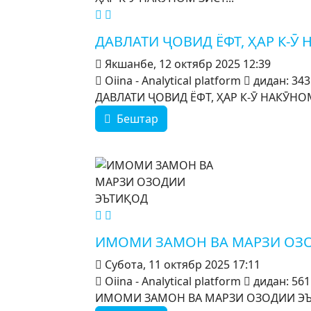
MOD_JTCS_VIEW_ARTICLE_LINK
MOD_JTCS_VIEW_FULL_IMAGE
ДАВЛАТИ ҶОВИД ЁФТ, ҲАР К-Ӯ 
Якшанбе, 12 октябр 2025 12:39
Oiina - Analytical platform
дидан: 343
ДАВЛАТИ ҶОВИД ЁФТ, ҲАР К-Ӯ НАКӮНОМ З
Бештар
MOD_JTCS_VIEW_ARTICLE_LINK
MOD_JTCS_VIEW_FULL_IMAGE
ИМОМИ ЗАМОН ВА МАРЗИ ОЗ
Субота, 11 октябр 2025 17:11
Oiina - Analytical platform
дидан: 561
ИМОМИ ЗАМОН ВА МАРЗИ ОЗОДИИ ЭЪТ