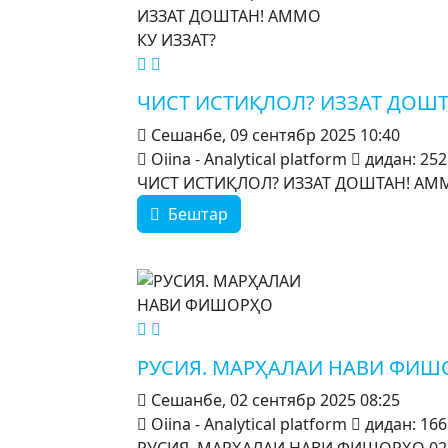
MOD_JTCS_VIEW_ARTICLE_LINK
MOD_JTCS_VIEW_FULL_IMAGE
ЧИСТ ИСТИҚЛОЛ? ИЗЗАТ ДОШТ
Сешанбе, 09 сентябр 2025 10:40
Oiina - Analytical platform
дидан: 252
ЧИСТ ИСТИҚЛОЛ? ИЗЗАТ ДОШТАН! АММО
Бештар
MOD_JTCS_VIEW_ARTICLE_LINK
MOD_JTCS_VIEW_FULL_IMAGE
РУСИЯ. МАРҲАЛАИ НАВИ ФИШ
Сешанбе, 02 сентябр 2025 08:25
Oiina - Analytical platform
дидан: 166