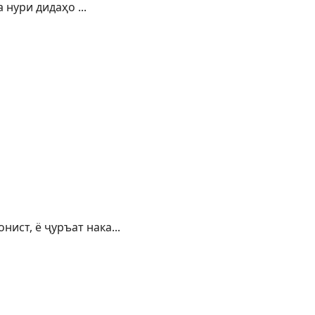
ури дидаҳо ...
т, ё ҷуръат нака...