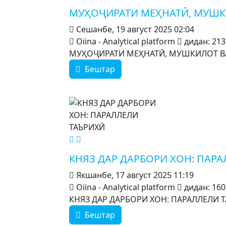
МУҲОҶИРАТИ МЕҲНАТӢ, МУШК
Сешанбе, 19 август 2025 02:04
Oiina - Analytical platform
дидан: 213
МУҲОҶИРАТИ МЕҲНАТӢ, МУШКИЛОТ В
Бештар
MOD_JTCS_VIEW_ARTICLE_LINK
MOD_JTCS_VIEW_FULL_IMAGE
КНЯЗ ДАР ДАРБОРИ ХОН: ПАР
Якшанбе, 17 август 2025 11:19
Oiina - Analytical platform
дидан: 160
КНЯЗ ДАР ДАРБОРИ ХОН: ПАРАЛЛЕЛИ ТА
Бештар