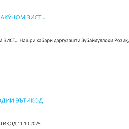
НАКӮНОМ ЗИСТ...
ИСТ... Нашри хабари даргузашти Зубайдуллоҳи Розиқ, у
ОДИИ ЭЪТИҚОД
ИҚОД 11.10.2025