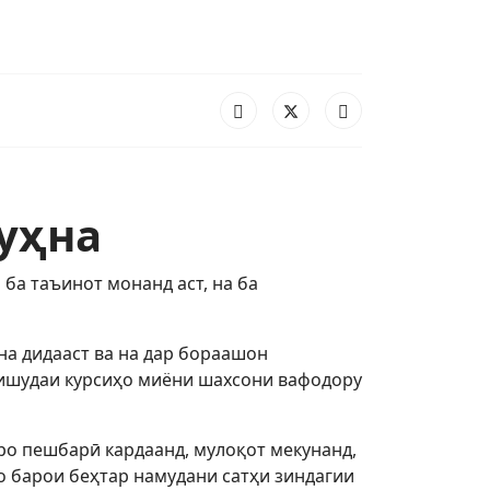
уҳна
ба таъинот монанд аст, на ба
 на дидааст ва на дар бораашон
езишудаи курсиҳо миёни шахсони вафодору
дро пешбарӣ кардаанд, мулоқот мекунанд,
о барои беҳтар намудани сатҳи зиндагии