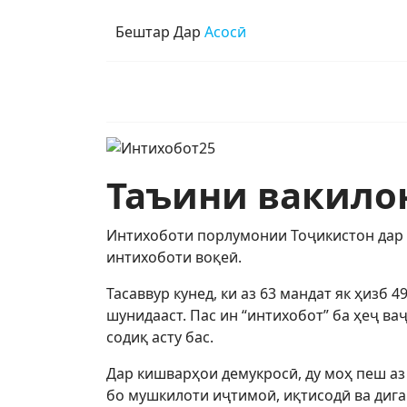
Бештар Дар
Асосӣ
Таъини вакило
Интихоботи порлумонии Тоҷикистон дар с
интихоботи воқеӣ.
Тасаввур кунед, ки аз 63 мандат як ҳизб 
шунидааст. Пас ин “интихобот” ба ҳеҷ в
содиқ асту бас.
Дар кишварҳои демукросӣ, ду моҳ пеш аз
бо мушкилоти иҷтимоӣ, иқтисодӣ ва диг