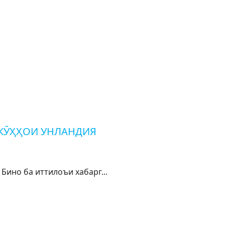
КӮҲҲОИ УНЛАНДИЯ
 ба иттилоъи хабарг...