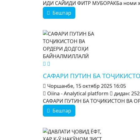
ИДИ САЙИДИ ФИТР МУБОРАКБа номи холи
Бештар
MOD_JTCS_VIEW_ARTICLE_LINK
MOD_JTCS_VIEW_FULL_IMAGE
САФАРИ ПУТИН БА ТОҶИКИСТ
Чоршанбе, 15 октябр 2025 16:05
Oiina - Analytical platform
дидан: 252
САФАРИ ПУТИН БА ТОҶИКИСТОН ВА ОРД
Бештар