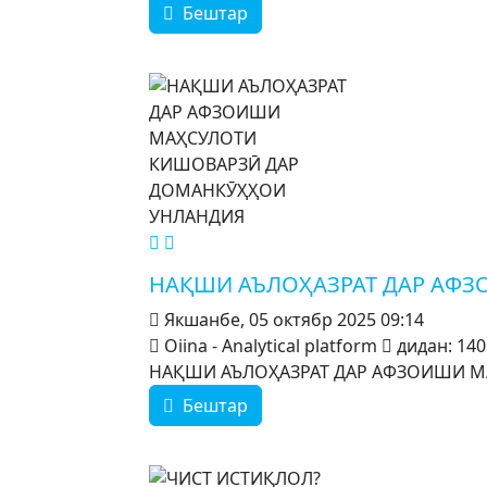
Бештар
MOD_JTCS_VIEW_ARTICLE_LINK
MOD_JTCS_VIEW_FULL_IMAGE
НАҚШИ АЪЛОҲАЗРАТ ДАР АФ
Якшанбе, 05 октябр 2025 09:14
Oiina - Analytical platform
дидан: 140
НАҚШИ АЪЛОҲАЗРАТ ДАР АФЗОИШИ МА
Бештар