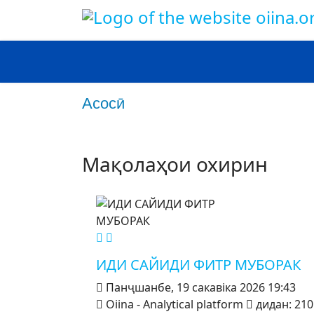
Асосӣ
Сиёсат
Иҷтимоӣ
Фарханг
Андеша
Мақолаҳои охирин
MOD_JTCS_VIEW_ARTICLE_LINK
MOD_JTCS_VIEW_FULL_IMAGE
ИДИ САЙИДИ ФИТР МУБОРАК
Панҷшанбе, 19 сакавіка 2026 19:43
Oiina - Analytical platform
дидан: 210