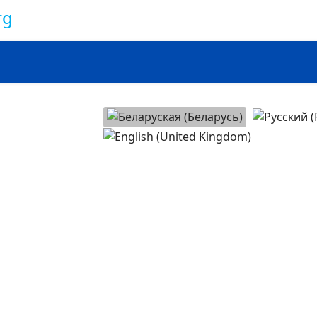
Иктисод
Выберыце сваю мову