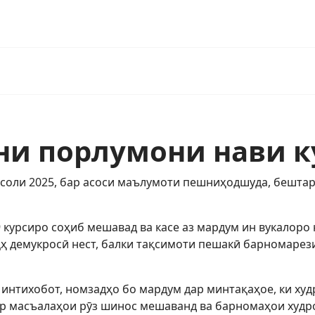
ни порлумони нави к
оли 2025, бар асоси маълумоти пешниҳодшуда, бештар 
49 курсиро соҳиб мешавад ва касе аз мардум ин вукалоро
аҷҳ демукросӣ нест, балки тақсимоти пешакӣ барномар
 интихобот, номзадҳо бо мардум дар минтақаҳое, ки ху
ар масъалаҳои рӯз шинос мешаванд ва барномаҳои худр