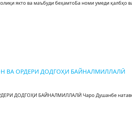
қи якто ва маъбуди беҳамтоБа номи умеди қалбҳо ва н
ОН ВА ОРДЕРИ ДОДГОҲИ БАЙНАЛМИЛЛАЛӢ
ЕРИ ДОДГОҲИ БАЙНАЛМИЛЛАЛӢ Чаро Душанбе натавонис